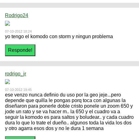
Rodrigo24
07-10-2012 18:24
yo tengo el komodo con storm y ningun problema
rodrigo_jr
07-10-2012 19:45
ese venzo nunca definio du uso por la geo jeje...pero
depende que quilla le pongas porq toca con algunas la
diseñaron para ponerle doble cristo ponele un zoom 650 y
jode un rato y se va hacer m.. la 650 y el cuadro va a
seguir la komodo es para saltos y boludear.. y cada cuadro
dura lo que lo trate el dueño.. algunos toda la vida los dos
y otro agarra esos dos y no le dura 1 semana