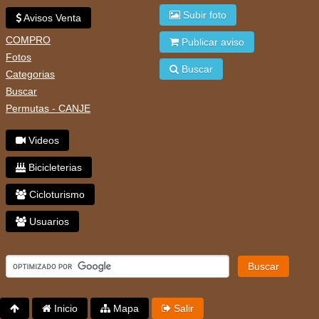
Subir foto
Avisos Venta
COMPRO
Publicar aviso
Fotos
Buscar
Categorias
Buscar
Permutas - CANJE
Videos
Bicicleterias
Cicloturismo
Usuarios
Buscar
Inicio
Mapa
Salir