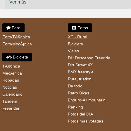
Ver más!
Foro
Fotos
Foro/TÃ©cnica
XC - Rural
Foro/MecÃ¡nica
Bicicleta
Viajes
Bicicleta
DH Descenso Freeride
Dirt Street 4X
TÃ©cnica
BMX freestyle
MecÃ¡nica
Ruta, triatlon
Robadas
De todo
Noticias
Retro Bikes
Calendario
Enduro-All mountain
Tandem
Ranking
Freerider
Fotos del DIA
Fotos mas votadas