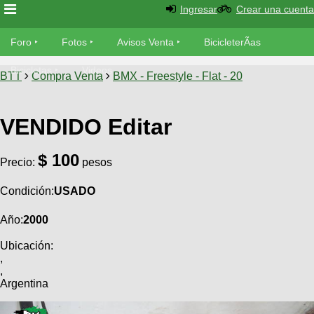
Ingresar
Crear una cuenta
Foro
Foro
Fotos
Avisos Venta
BicicleterÃ­as
Foro
Bicicletas
Videos
Fotos
BTT
Compra Venta
BMX - Freestyle - Flat - 20
TÃ©cnica
Avisos
MecÃ¡nica
VENDIDO Editar
SUBÃ
Ventas
tu foto
$ 100
Precio:
pesos
BicicleterÃ­
Galeria
SUBÃ
as
Condición:
USADO
tu
XC
aviso
Bicicletas
Año:
2000
Bicicletas
Ubicación:
Buscar
Viajes
Videos
,
Bicicletas
Ultimos
,
Descenso
Argentina
Cicloturismo
Tandem
Fotos
Dirt
Freerider