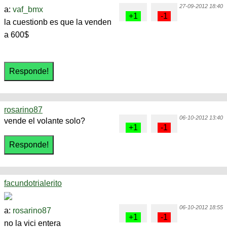
27-09-2012 18:40
a:
vaf_bmx
la cuestionb es que la venden
a 600$
rosarino87
06-10-2012 13:40
vende el volante solo?
facundotrialerito
06-10-2012 18:55
a:
rosarino87
no la vici entera