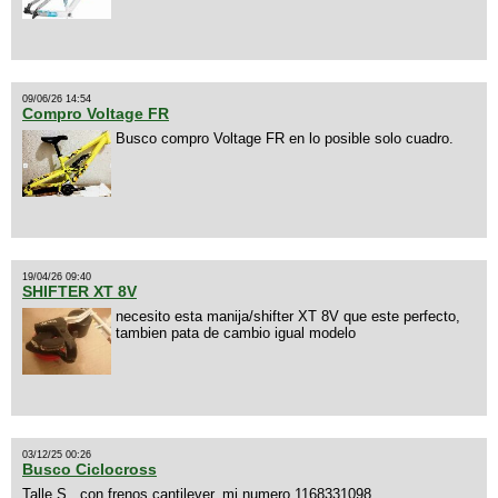
09/06/26 14:54
Compro Voltage FR
Busco compro Voltage FR en lo posible solo cuadro.
19/04/26 09:40
SHIFTER XT 8V
necesito esta manija/shifter XT 8V que este perfecto,
tambien pata de cambio igual modelo
03/12/25 00:26
Busco Ciclocross
Talle S , con frenos cantilever, mi numero 1168331098