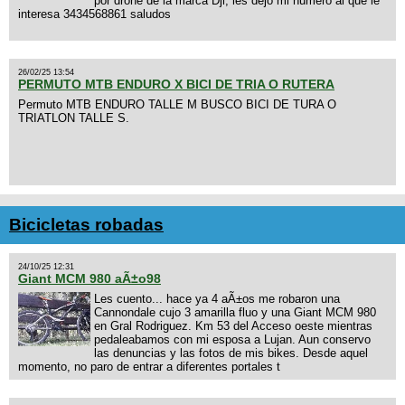
por drone de la marca Dji, les dejo mi numero al que le
interesa 3434568861 saludos
26/02/25 13:54
PERMUTO MTB ENDURO X BICI DE TRIA O RUTERA
Permuto MTB ENDURO TALLE M BUSCO BICI DE TURA O
TRIATLON TALLE S.
Bicicletas robadas
24/10/25 12:31
Giant MCM 980 aÃ±o98
Les cuento... hace ya 4 aÃ±os me robaron una
Cannondale cujo 3 amarilla fluo y una Giant MCM 980
en Gral Rodriguez. Km 53 del Acceso oeste mientras
pedaleabamos con mi esposa a Lujan. Aun conservo
las denuncias y las fotos de mis bikes. Desde aquel
momento, no paro de entrar a diferentes portales t