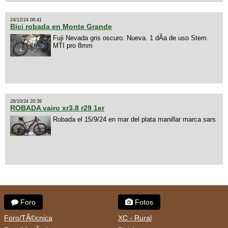
24/12/24 08:41
Bici robada en Monte Grande
Fuji Nevada gris oscuro. Nueva. 1 dÃ­a de uso Stem
MTI pro 8mm
28/10/24 20:39
ROBADA vairo xr3.8 r29 1er
Robada el 15/9/24 en mar del plata manillar marca sars
Foro
Fotos
Foro/TÃ©cnica
XC - Rural