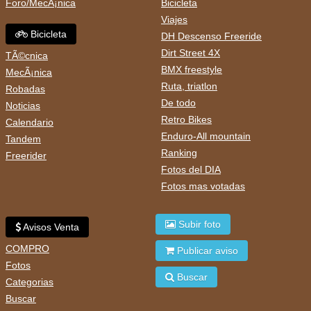
Foro/MecÃ¡nica
Bicicleta
Viajes
Bicicleta
DH Descenso Freeride
Dirt Street 4X
TÃ©cnica
BMX freestyle
MecÃ¡nica
Ruta, triatlon
Robadas
De todo
Noticias
Retro Bikes
Calendario
Enduro-All mountain
Tandem
Ranking
Freerider
Fotos del DIA
Fotos mas votadas
Subir foto
Avisos Venta
COMPRO
Publicar aviso
Fotos
Buscar
Categorias
Buscar