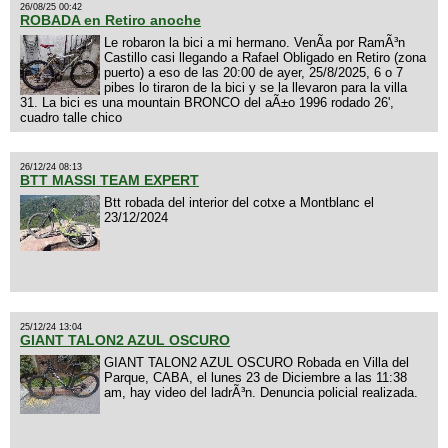
26/08/25 00:42
ROBADA en Retiro anoche
Le robaron la bici a mi hermano. VenÃ­a por RamÃ³n
Castillo casi llegando a Rafael Obligado en Retiro (zona
puerto) a eso de las 20:00 de ayer, 25/8/2025, 6 o 7
pibes lo tiraron de la bici y se la llevaron para la villa
31. La bici es una mountain BRONCO del aÃ±o 1996 rodado 26',
cuadro talle chico
26/12/24 08:13
BTT MASSI TEAM EXPERT
Btt robada del interior del cotxe a Montblanc el
23/12/2024
25/12/24 13:04
GIANT TALON2 AZUL OSCURO
GIANT TALON2 AZUL OSCURO Robada en Villa del
Parque, CABA, el lunes 23 de Diciembre a las 11:38
am, hay video del ladrÃ³n. Denuncia policial realizada.