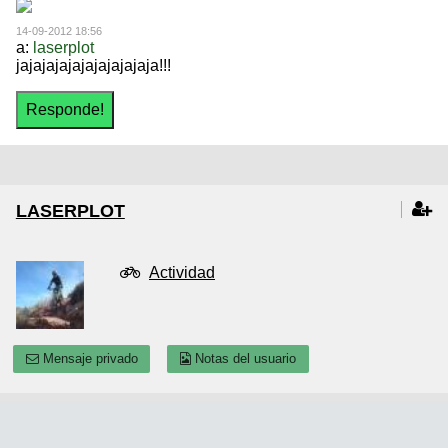
14-09-2012 18:56
a:
laserplot
jajajajajajajajajajaja!!!
LASERPLOT
Actividad
Mensaje privado
Notas del usuario