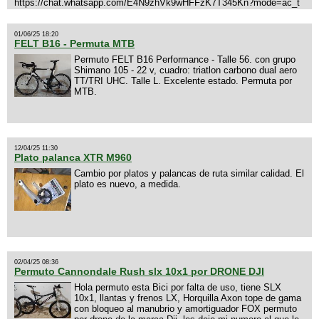
https://chat.whatsapp.com/E4N9zhVk9wHFFzK7T345Kn?mode=ac_t
01/06/25 18:20
FELT B16 - Permuta MTB
Permuto FELT B16 Performance - Talle 56. con grupo
Shimano 105 - 22 v, cuadro: triatlon carbono dual aero
TT/TRI UHC. Talle L. Excelente estado. Permuta por
MTB.
12/04/25 11:30
Plato palanca XTR M960
Cambio por platos y palancas de ruta similar calidad. El
plato es nuevo, a medida.
02/04/25 08:36
Permuto Cannondale Rush slx 10x1 por DRONE DJI
Hola permuto esta Bici por falta de uso, tiene SLX
10x1, llantas y frenos LX, Horquilla Axon tope de gama
con bloqueo al manubrio y amortiguador FOX permuto