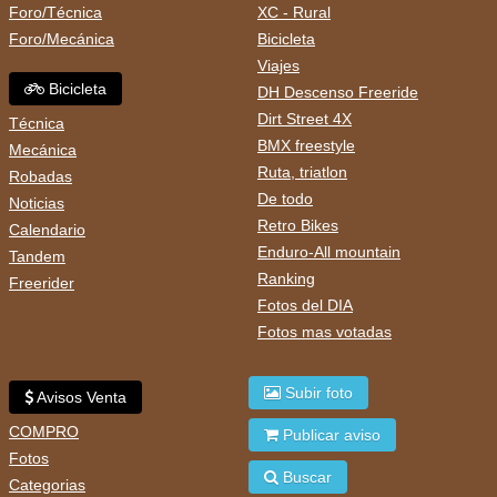
Foro/Técnica
XC - Rural
Foro/Mecánica
Bicicleta
Viajes
Bicicleta
DH Descenso Freeride
Dirt Street 4X
Técnica
BMX freestyle
Mecánica
Ruta, triatlon
Robadas
De todo
Noticias
Retro Bikes
Calendario
Enduro-All mountain
Tandem
Ranking
Freerider
Fotos del DIA
Fotos mas votadas
Subir foto
Avisos Venta
COMPRO
Publicar aviso
Fotos
Buscar
Categorias