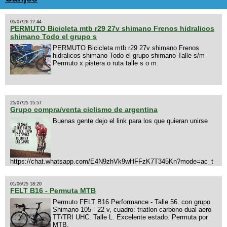
05/07/26 12:44
PERMUTO Bicicleta mtb r29 27v shimano Frenos hidralicos
shimano Todo el grupo s
PERMUTO Bicicleta mtb r29 27v shimano Frenos
hidralicos shimano Todo el grupo shimano Talle s/m
Permuto x pistera o ruta talle s o m.
25/07/25 15:57
Grupo compra/venta ciclismo de argentina
Buenas gente dejo el link para los que quieran unirse
https://chat.whatsapp.com/E4N9zhVk9wHFFzK7T345Kn?mode=ac_t
01/06/25 18:20
FELT B16 - Permuta MTB
Permuto FELT B16 Performance - Talle 56. con grupo
Shimano 105 - 22 v, cuadro: triatlon carbono dual aero
TT/TRI UHC. Talle L. Excelente estado. Permuta por
MTB.