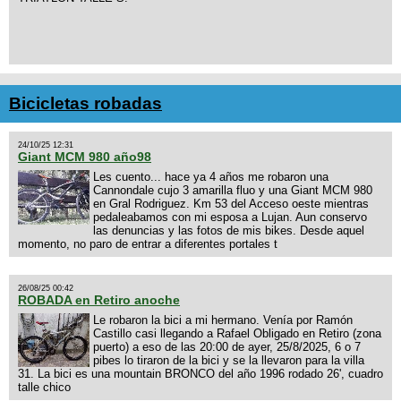
Bicicletas robadas
24/10/25 12:31
Giant MCM 980 año98
Les cuento... hace ya 4 años me robaron una
Cannondale cujo 3 amarilla fluo y una Giant MCM 980
en Gral Rodriguez. Km 53 del Acceso oeste mientras
pedaleabamos con mi esposa a Lujan. Aun conservo
las denuncias y las fotos de mis bikes. Desde aquel
momento, no paro de entrar a diferentes portales t
26/08/25 00:42
ROBADA en Retiro anoche
Le robaron la bici a mi hermano. Venía por Ramón
Castillo casi llegando a Rafael Obligado en Retiro (zona
puerto) a eso de las 20:00 de ayer, 25/8/2025, 6 o 7
pibes lo tiraron de la bici y se la llevaron para la villa
31. La bici es una mountain BRONCO del año 1996 rodado 26', cuadro
talle chico