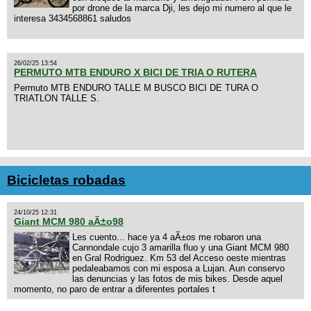
por drone de la marca Dji, les dejo mi numero al que le
interesa 3434568861 saludos
26/02/25 13:54
PERMUTO MTB ENDURO X BICI DE TRIA O RUTERA
Permuto MTB ENDURO TALLE M BUSCO BICI DE TURA O
TRIATLON TALLE S.
Bicicletas robadas
24/10/25 12:31
Giant MCM 980 aÃ±o98
Les cuento... hace ya 4 aÃ±os me robaron una
Cannondale cujo 3 amarilla fluo y una Giant MCM 980
en Gral Rodriguez. Km 53 del Acceso oeste mientras
pedaleabamos con mi esposa a Lujan. Aun conservo
las denuncias y las fotos de mis bikes. Desde aquel
momento, no paro de entrar a diferentes portales t