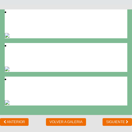
Pedaleada de domingo
pedaleada con amigos
Un amigo bicicletero
ANTERIOR
VOLVER A GALERIA
SIGUIENTE