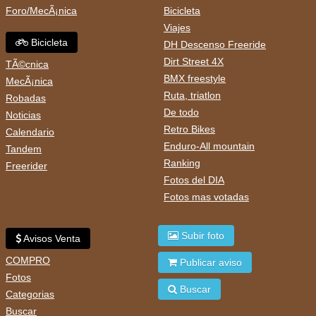
Foro/MecÃ¡nica
Bicicleta
Viajes
Bicicleta
DH Descenso Freeride
Dirt Street 4X
TÃ©cnica
BMX freestyle
MecÃ¡nica
Ruta, triatlon
Robadas
De todo
Noticias
Retro Bikes
Calendario
Enduro-All mountain
Tandem
Ranking
Freerider
Fotos del DIA
Fotos mas votadas
Subir foto
Avisos Venta
COMPRO
Publicar aviso
Fotos
Buscar
Categorias
Buscar