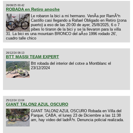
26/08/25 00:42
ROBADA en Retiro anoche
Le robaron la bici a mi hermano. VenÃ­a por RamÃ³n
Castillo casi llegando a Rafael Obligado en Retiro (zona
puerto) a eso de las 20:00 de ayer, 25/8/2025, 6 o 7
pibes lo tiraron de la bici y se la llevaron para la villa
31. La bici es una mountain BRONCO del aÃ±o 1996 rodado 26',
cuadro talle chico
26/12/24 08:13
BTT MASSI TEAM EXPERT
Btt robada del interior del cotxe a Montblanc el
23/12/2024
25/12/24 13:04
GIANT TALON2 AZUL OSCURO
GIANT TALON2 AZUL OSCURO Robada en Villa del
Parque, CABA, el lunes 23 de Diciembre a las 11:38
am, hay video del ladrÃ³n. Denuncia policial realizada.