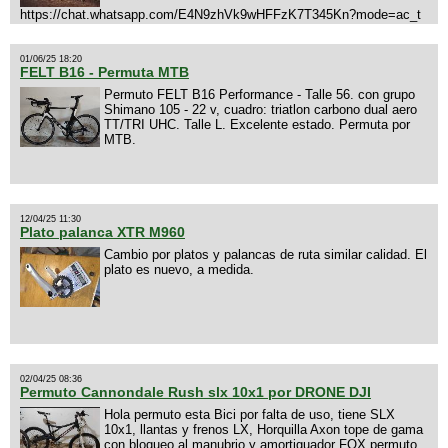
https://chat.whatsapp.com/E4N9zhVk9wHFFzK7T345Kn?mode=ac_t
01/06/25 18:20
FELT B16 - Permuta MTB
Permuto FELT B16 Performance - Talle 56. con grupo
Shimano 105 - 22 v, cuadro: triatlon carbono dual aero
TT/TRI UHC. Talle L. Excelente estado. Permuta por
MTB.
12/04/25 11:30
Plato palanca XTR M960
Cambio por platos y palancas de ruta similar calidad. El
plato es nuevo, a medida.
02/04/25 08:36
Permuto Cannondale Rush slx 10x1 por DRONE DJI
Hola permuto esta Bici por falta de uso, tiene SLX
10x1, llantas y frenos LX, Horquilla Axon tope de gama
con bloqueo al manubrio y amortiguador FOX permuto