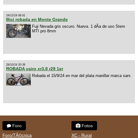
24/12/24 08:41
Bici robada en Monte Grande
Fuji Nevada gris oscuro. Nueva. 1 dÃ­a de uso Stem
MTI pro 8mm
28/10/24 20:39
ROBADA vairo xr3.8 r29 1er
Robada el 15/9/24 en mar del plata manillar marca sars
Foro
Fotos
Foro/TÃ©cnica
XC - Rural