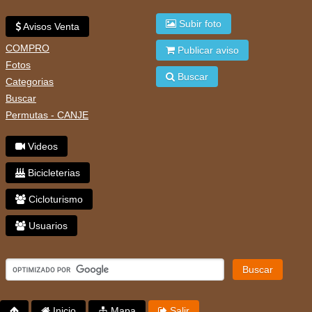
Subir foto
Avisos Venta
COMPRO
Publicar aviso
Fotos
Buscar
Categorias
Buscar
Permutas - CANJE
Videos
Bicicleterias
Cicloturismo
Usuarios
Buscar
Inicio
Mapa
Salir