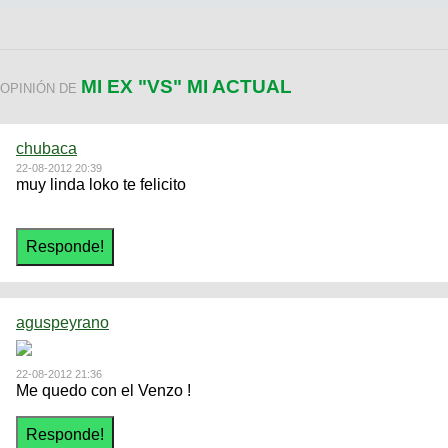
MI EX "VS" MI ACTUAL
OPINIÓN DE
chubaca
22-08-2012 20:39
muy linda loko te felicito
aguspeyrano
22-08-2012 21:36
Me quedo con el Venzo !