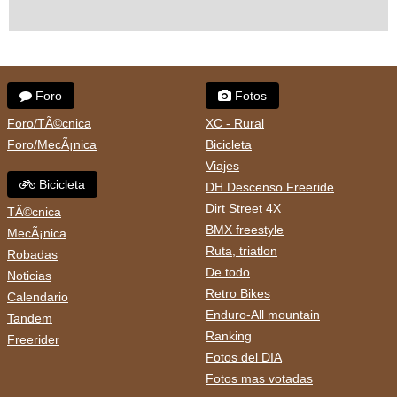
Foro
Fotos
Foro/TÃ©cnica
XC - Rural
Foro/MecÃ¡nica
Bicicleta
Viajes
Bicicleta
DH Descenso Freeride
Dirt Street 4X
TÃ©cnica
BMX freestyle
MecÃ¡nica
Ruta, triatlon
Robadas
De todo
Noticias
Retro Bikes
Calendario
Enduro-All mountain
Tandem
Ranking
Freerider
Fotos del DIA
Fotos mas votadas