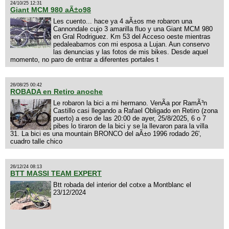
24/10/25 12:31
Giant MCM 980 aÃ±o98
Les cuento... hace ya 4 aÃ±os me robaron una
Cannondale cujo 3 amarilla fluo y una Giant MCM 980
en Gral Rodriguez. Km 53 del Acceso oeste mientras
pedaleabamos con mi esposa a Lujan. Aun conservo
las denuncias y las fotos de mis bikes. Desde aquel
momento, no paro de entrar a diferentes portales t
26/08/25 00:42
ROBADA en Retiro anoche
Le robaron la bici a mi hermano. VenÃ­a por RamÃ³n
Castillo casi llegando a Rafael Obligado en Retiro (zona
puerto) a eso de las 20:00 de ayer, 25/8/2025, 6 o 7
pibes lo tiraron de la bici y se la llevaron para la villa
31. La bici es una mountain BRONCO del aÃ±o 1996 rodado 26',
cuadro talle chico
26/12/24 08:13
BTT MASSI TEAM EXPERT
Btt robada del interior del cotxe a Montblanc el
23/12/2024