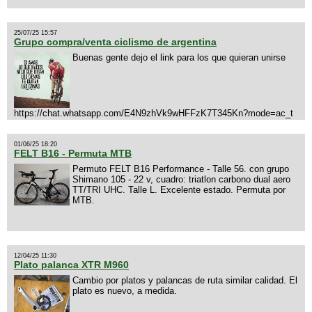
25/07/25 15:57
Grupo compra/venta ciclismo de argentina
Buenas gente dejo el link para los que quieran unirse
https://chat.whatsapp.com/E4N9zhVk9wHFFzK7T345Kn?mode=ac_t
01/06/25 18:20
FELT B16 - Permuta MTB
Permuto FELT B16 Performance - Talle 56. con grupo
Shimano 105 - 22 v, cuadro: triatlon carbono dual aero
TT/TRI UHC. Talle L. Excelente estado. Permuta por
MTB.
12/04/25 11:30
Plato palanca XTR M960
Cambio por platos y palancas de ruta similar calidad. El
plato es nuevo, a medida.