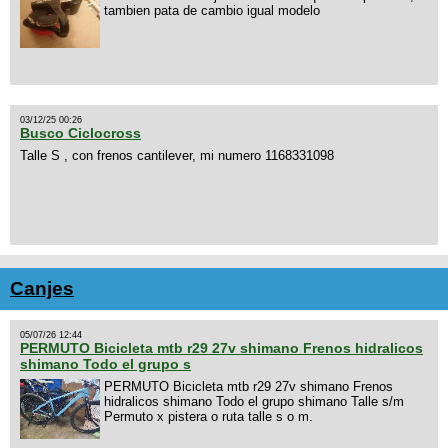
tambien pata de cambio igual modelo
03/12/25 00:26
Busco Ciclocross
Talle S , con frenos cantilever, mi numero 1168331098
Canjes
05/07/26 12:44
PERMUTO Bicicleta mtb r29 27v shimano Frenos hidralicos
shimano Todo el grupo s
PERMUTO Bicicleta mtb r29 27v shimano Frenos
hidralicos shimano Todo el grupo shimano Talle s/m
Permuto x pistera o ruta talle s o m.