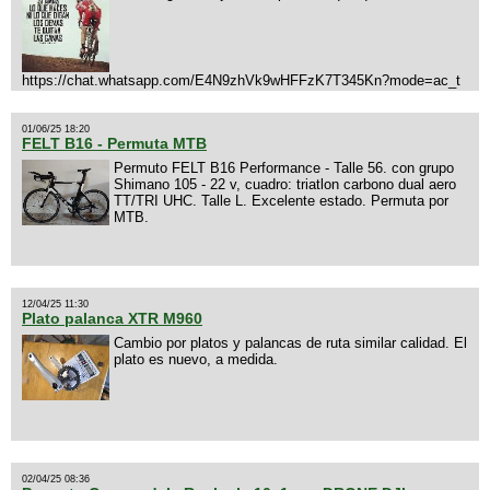
https://chat.whatsapp.com/E4N9zhVk9wHFFzK7T345Kn?mode=ac_t
01/06/25 18:20
FELT B16 - Permuta MTB
Permuto FELT B16 Performance - Talle 56. con grupo
Shimano 105 - 22 v, cuadro: triatlon carbono dual aero
TT/TRI UHC. Talle L. Excelente estado. Permuta por
MTB.
12/04/25 11:30
Plato palanca XTR M960
Cambio por platos y palancas de ruta similar calidad. El
plato es nuevo, a medida.
02/04/25 08:36