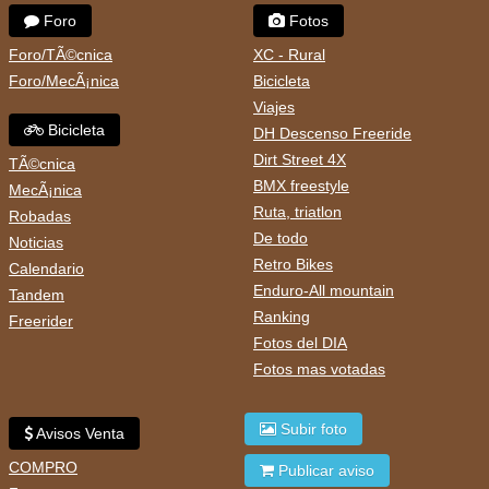
Foro
Fotos
Foro/TÃ©cnica
XC - Rural
Foro/MecÃ¡nica
Bicicleta
Viajes
Bicicleta
DH Descenso Freeride
Dirt Street 4X
TÃ©cnica
BMX freestyle
MecÃ¡nica
Ruta, triatlon
Robadas
De todo
Noticias
Retro Bikes
Calendario
Enduro-All mountain
Tandem
Ranking
Freerider
Fotos del DIA
Fotos mas votadas
Subir foto
Avisos Venta
COMPRO
Publicar aviso