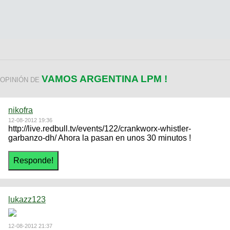
VAMOS ARGENTINA LPM !
OPINIÓN DE
nikofra
12-08-2012 19:36
http://live.redbull.tv/events/122/crankworx-whistler-
garbanzo-dh/ Ahora la pasan en unos 30 minutos !
lukazz123
12-08-2012 21:37