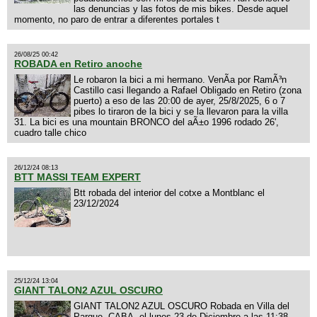
las denuncias y las fotos de mis bikes. Desde aquel
momento, no paro de entrar a diferentes portales t
26/08/25 00:42
ROBADA en Retiro anoche
Le robaron la bici a mi hermano. VenÃ­a por RamÃ³n
Castillo casi llegando a Rafael Obligado en Retiro (zona
puerto) a eso de las 20:00 de ayer, 25/8/2025, 6 o 7
pibes lo tiraron de la bici y se la llevaron para la villa
31. La bici es una mountain BRONCO del aÃ±o 1996 rodado 26',
cuadro talle chico
26/12/24 08:13
BTT MASSI TEAM EXPERT
Btt robada del interior del cotxe a Montblanc el
23/12/2024
25/12/24 13:04
GIANT TALON2 AZUL OSCURO
GIANT TALON2 AZUL OSCURO Robada en Villa del
Parque, CABA, el lunes 23 de Diciembre a las 11:38