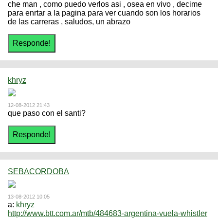
che man , como puedo verlos asi , osea en vivo , decime
para enrtar a la pagina para ver cuando son los horarios
de las carreras , saludos, un abrazo
khryz
12-08-2012 21:43
que paso con el santi?
SEBACORDOBA
13-08-2012 10:05
a:
khryz
http://www.btt.com.ar/mtb/484683-argentina-vuela-whistler