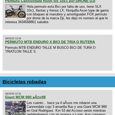
Permuto Cannondale Rush slx 10x1 por DRONE DJI
Hola permuto esta Bici por falta de uso, tiene SLX
10x1, llantas y frenos LX, Horquilla Axon tope de gama
con bloqueo al manubrio y amortiguador FOX permuto
por drone de la marca Dji, les dejo mi numero al que le
interesa 3434568861 saludos
26/02/25 13:54
PERMUTO MTB ENDURO X BICI DE TRIA O RUTERA
Permuto MTB ENDURO TALLE M BUSCO BICI DE TURA O
TRIATLON TALLE S.
Bicicletas robadas
24/10/25 12:31
Giant MCM 980 aÃ±o98
Les cuento... hace ya 4 aÃ±os me robaron una
Cannondale cujo 3 amarilla fluo y una Giant MCM 980
en Gral Rodriguez. Km 53 del Acceso oeste mientras
pedaleabamos con mi esposa a Lujan. Aun conservo