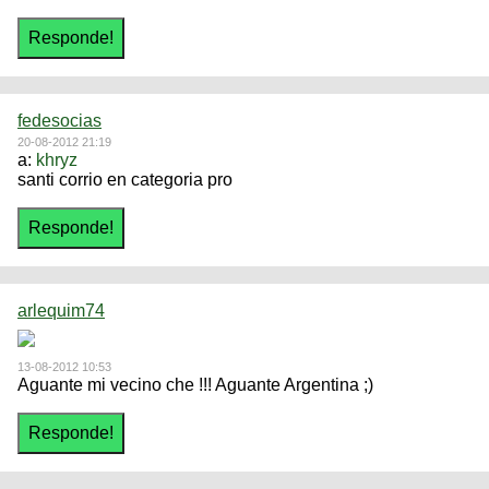
fedesocias
20-08-2012 21:19
a:
khryz
santi corrio en categoria pro
arlequim74
13-08-2012 10:53
Aguante mi vecino che !!! Aguante Argentina ;)