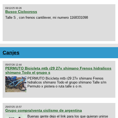
03/12/25 00:26
Busco Ciclocross
Talle S , con frenos cantilever, mi numero 1168331098
Canjes
05/07/26 12:44
PERMUTO Bicicleta mtb r29 27v shimano Frenos hidralicos
shimano Todo el grupo s
PERMUTO Bicicleta mtb r29 27v shimano Frenos
hidralicos shimano Todo el grupo shimano Talle s/m
Permuto x pistera o ruta talle s o m.
25/07/25 15:57
Grupo compra/venta ciclismo de argentina
Buenas gente dejo el link para los que quieran unirse