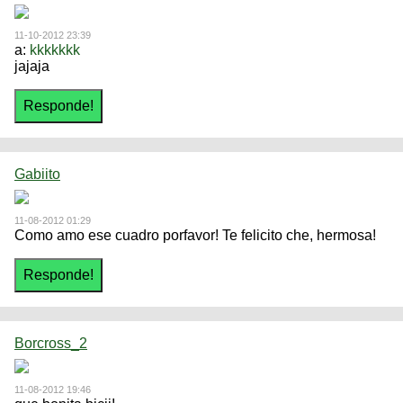
11-10-2012 23:39
a:
kkkkkkk
jajaja
Gabiito
11-08-2012 01:29
Como amo ese cuadro porfavor! Te felicito che, hermosa!
Borcross_2
11-08-2012 19:46