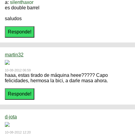
a:
silenthaxor
es double barrel
saludos
martin32
10-08-2012 06:59
haaa, estas tirado de máquina heee????? Capo
felicidades, hermosa la bici, a darle masa ahora.
d-jota
10-08-2012 12:20