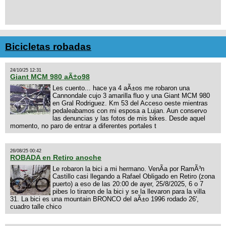
Bicicletas robadas
24/10/25 12:31
Giant MCM 980 aÃ±o98
Les cuento... hace ya 4 aÃ±os me robaron una
Cannondale cujo 3 amarilla fluo y una Giant MCM 980
en Gral Rodriguez. Km 53 del Acceso oeste mientras
pedaleabamos con mi esposa a Lujan. Aun conservo
las denuncias y las fotos de mis bikes. Desde aquel
momento, no paro de entrar a diferentes portales t
26/08/25 00:42
ROBADA en Retiro anoche
Le robaron la bici a mi hermano. VenÃ­a por RamÃ³n
Castillo casi llegando a Rafael Obligado en Retiro (zona
puerto) a eso de las 20:00 de ayer, 25/8/2025, 6 o 7
pibes lo tiraron de la bici y se la llevaron para la villa
31. La bici es una mountain BRONCO del aÃ±o 1996 rodado 26',
cuadro talle chico