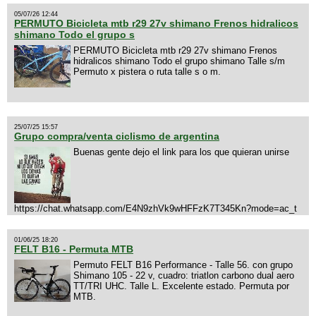
05/07/26 12:44
PERMUTO Bicicleta mtb r29 27v shimano Frenos hidralicos
shimano Todo el grupo s
PERMUTO Bicicleta mtb r29 27v shimano Frenos
hidralicos shimano Todo el grupo shimano Talle s/m
Permuto x pistera o ruta talle s o m.
25/07/25 15:57
Grupo compra/venta ciclismo de argentina
Buenas gente dejo el link para los que quieran unirse
https://chat.whatsapp.com/E4N9zhVk9wHFFzK7T345Kn?mode=ac_t
01/06/25 18:20
FELT B16 - Permuta MTB
Permuto FELT B16 Performance - Talle 56. con grupo
Shimano 105 - 22 v, cuadro: triatlon carbono dual aero
TT/TRI UHC. Talle L. Excelente estado. Permuta por
MTB.