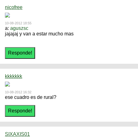
nicofree
10-08-2012 18:55
a:
aguszsc
jajajaj y van a estar mucho mas
kkkkkkk
10-08-2012 16:32
ese cuadro es de rural?
SIXAXIS01