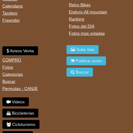
Retro Bikes
Calendario
Enduro-All mountain
Tandem
Ranking
Freerider
Fotos del DIA
Fotos mas votadas
Subir foto
Avisos Venta
COMPRO
Publicar aviso
Fotos
Buscar
Categorias
Buscar
Permutas - CANJE
Videos
Bicicleterias
Cicloturismo