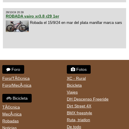
28/10/24 20:39
ROBADA vairo xr3.8 r29 1er
Robada el 15/9/24 en mar del plata manillar marca sars
Foro
Fotos
Foro/TÃ©cnica
XC - Rural
Foro/MecÃ¡nica
Bicicleta
Viajes
Bicicleta
DH Descenso Freeride
Dirt Street 4X
TÃ©cnica
BMX freestyle
MecÃ¡nica
Ruta, triatlon
Robadas
De todo
Noticias