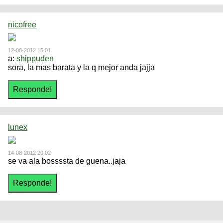
nicofree
12-08-2012 15:01
a:
shippuden
sora, la mas barata y la q mejor anda jajja
lunex
14-08-2012 20:02
se va ala bossssta de guena..jaja