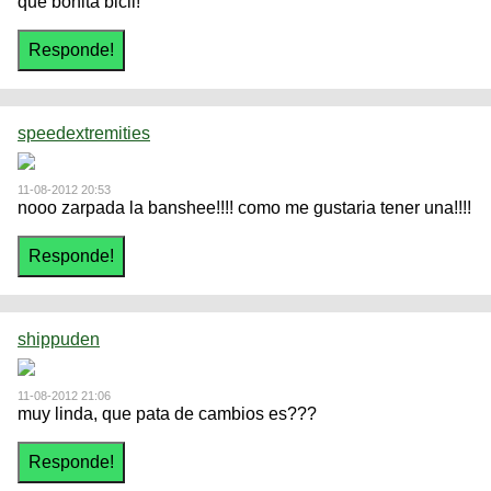
que bonita bicii!
speedextremities
11-08-2012 20:53
nooo zarpada la banshee!!!! como me gustaria tener una!!!!
shippuden
11-08-2012 21:06
muy linda, que pata de cambios es???