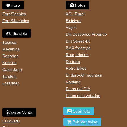
Foro
Fotos
Foro/Técnica
XC - Rural
Foro/Mecánica
Bicicleta
Viajes
Bicicleta
DH Descenso Freeride
Dirt Street 4X
Técnica
BMX freestyle
Mecánica
Ruta, triatlon
Robadas
De todo
Noticias
Retro Bikes
Calendario
Enduro-All mountain
Tandem
Ranking
Freerider
Fotos del DIA
Fotos mas votadas
Subir foto
Avisos Venta
COMPRO
Publicar aviso