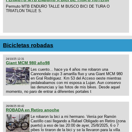
Permuto MTB ENDURO TALLE M BUSCO BICI DE TURA O
TRIATLON TALLE S.
Bicicletas robadas
24/10/25 12:31
Giant MCM 980 año98
Les cuento... hace ya 4 años me robaron una
Cannondale cujo 3 amarilla fluo y una Giant MCM 980
en Gral Rodriguez. Km 53 del Acceso oeste mientras
pedaleabamos con mi esposa a Lujan. Aun conservo
las denuncias y las fotos de mis bikes. Desde aquel
momento, no paro de entrar a diferentes portales t
26/08/25 00:42
ROBADA en Retiro anoche
Le robaron la bici a mi hermano. Venía por Ramón
Castillo casi llegando a Rafael Obligado en Retiro (zona
puerto) a eso de las 20:00 de ayer, 25/8/2025, 6 o 7
pibes lo tiraron de la bici y se la llevaron para la villa