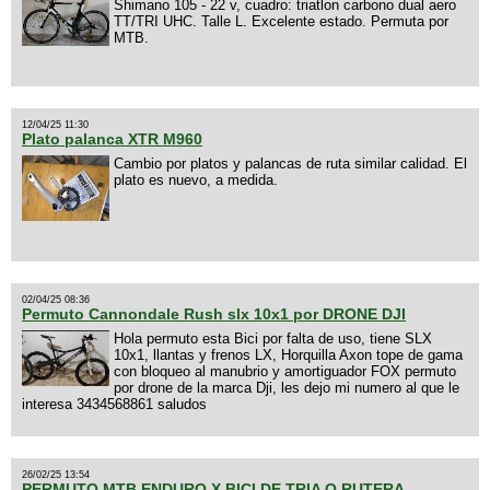
Shimano 105 - 22 v, cuadro: triatlon carbono dual aero
TT/TRI UHC. Talle L. Excelente estado. Permuta por
MTB.
12/04/25 11:30
Plato palanca XTR M960
Cambio por platos y palancas de ruta similar calidad. El
plato es nuevo, a medida.
02/04/25 08:36
Permuto Cannondale Rush slx 10x1 por DRONE DJI
Hola permuto esta Bici por falta de uso, tiene SLX
10x1, llantas y frenos LX, Horquilla Axon tope de gama
con bloqueo al manubrio y amortiguador FOX permuto
por drone de la marca Dji, les dejo mi numero al que le
interesa 3434568861 saludos
26/02/25 13:54
PERMUTO MTB ENDURO X BICI DE TRIA O RUTERA