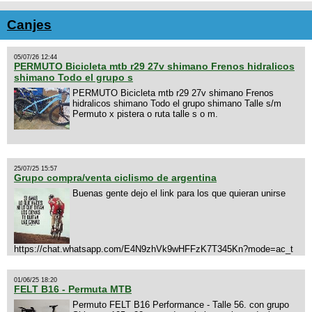
Canjes
05/07/26 12:44
PERMUTO Bicicleta mtb r29 27v shimano Frenos hidralicos
shimano Todo el grupo s
PERMUTO Bicicleta mtb r29 27v shimano Frenos
hidralicos shimano Todo el grupo shimano Talle s/m
Permuto x pistera o ruta talle s o m.
25/07/25 15:57
Grupo compra/venta ciclismo de argentina
Buenas gente dejo el link para los que quieran unirse
https://chat.whatsapp.com/E4N9zhVk9wHFFzK7T345Kn?mode=ac_t
01/06/25 18:20
FELT B16 - Permuta MTB
Permuto FELT B16 Performance - Talle 56. con grupo