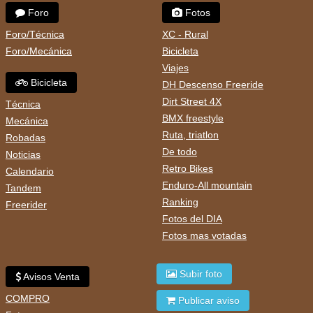
Foro
Fotos
Foro/Técnica
XC - Rural
Foro/Mecánica
Bicicleta
Viajes
Bicicleta
DH Descenso Freeride
Dirt Street 4X
Técnica
BMX freestyle
Mecánica
Ruta, triatlon
Robadas
De todo
Noticias
Retro Bikes
Calendario
Enduro-All mountain
Tandem
Ranking
Freerider
Fotos del DIA
Fotos mas votadas
Subir foto
Avisos Venta
COMPRO
Publicar aviso