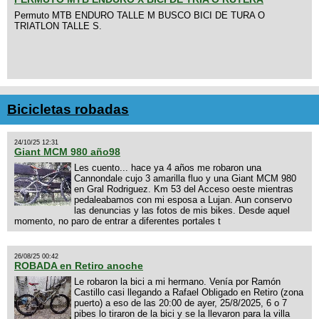
Permuto MTB ENDURO TALLE M BUSCO BICI DE TURA O
TRIATLON TALLE S.
Bicicletas robadas
24/10/25 12:31
Giant MCM 980 año98
Les cuento... hace ya 4 años me robaron una
Cannondale cujo 3 amarilla fluo y una Giant MCM 980
en Gral Rodriguez. Km 53 del Acceso oeste mientras
pedaleabamos con mi esposa a Lujan. Aun conservo
las denuncias y las fotos de mis bikes. Desde aquel
momento, no paro de entrar a diferentes portales t
26/08/25 00:42
ROBADA en Retiro anoche
Le robaron la bici a mi hermano. Venía por Ramón
Castillo casi llegando a Rafael Obligado en Retiro (zona
puerto) a eso de las 20:00 de ayer, 25/8/2025, 6 o 7
pibes lo tiraron de la bici y se la llevaron para la villa