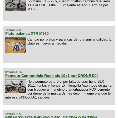
Shimano 105 - 22 v, cuadro: triatlon carbono dual aero
TT/TRI UHC. Talle L. Excelente estado. Permuta por
MTB.
12/04/25 11:30
Plato palanca XTR M960
Cambio por platos y palancas de ruta similar calidad. El
plato es nuevo, a medida.
02/04/25 08:36
Permuto Cannondale Rush slx 10x1 por DRONE DJI
Hola permuto esta Bici por falta de uso, tiene SLX
10x1, llantas y frenos LX, Horquilla Axon tope de gama
con bloqueo al manubrio y amortiguador FOX permuto
por drone de la marca Dji, les dejo mi numero al que le
interesa 3434568861 saludos
26/02/25 13:54
PERMUTO MTB ENDURO X BICI DE TRIA O RUTERA