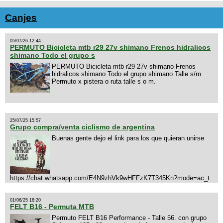
Canjes
05/07/26 12:44
PERMUTO Bicicleta mtb r29 27v shimano Frenos hidralicos
shimano Todo el grupo s
PERMUTO Bicicleta mtb r29 27v shimano Frenos
hidralicos shimano Todo el grupo shimano Talle s/m
Permuto x pistera o ruta talle s o m.
25/07/25 15:57
Grupo compra/venta ciclismo de argentina
Buenas gente dejo el link para los que quieran unirse
https://chat.whatsapp.com/E4N9zhVk9wHFFzK7T345Kn?mode=ac_t
01/06/25 18:20
FELT B16 - Permuta MTB
Permuto FELT B16 Performance - Talle 56. con grupo