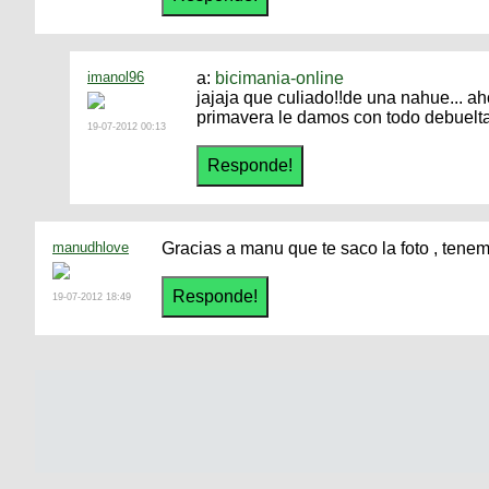
imanol96
a:
bicimania-online
jajaja que culiado!!de una nahue... ah
primavera le damos con todo debuelt
19-07-2012 00:13
manudhlove
Gracias a manu que te saco la foto , ten
19-07-2012 18:49