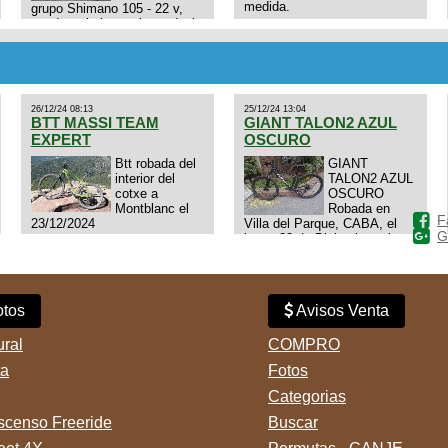
medida.
grupo Shimano 105 - 22 v,
cuadro: triatlon carbono dual
E4N9zhVk9wHFFzK7T345Kn?
aero TT/TRI UHC. Talle L.
Excelente estado. Permuta
por MTB.
26/12/24 08:13
25/12/24 13:04
BTT MASSI TEAM
GIANT TALON2 AZUL
EXPERT
OSCURO
Btt robada del
GIANT
interior del
TALON2 AZUL
cotxe a
OSCURO
Montblanc el
Robada en
F
23/12/2024
Villa del Parque, CABA, el
G
lunes 23 de Diciembre a las
11:38 am, hay video del
ladrÃ³n. Denuncia policial
realizada.
tos
Avisos Venta
ural
COMPRO
ta
Fotos
Categorias
censo Freeride
Buscar