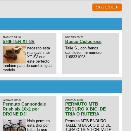
SIGUIENTE
19/04/26 09:40
03/12/25 00:26
SHIFTER XT 8V
Busco Ciclocross
necesito esta
Talle S , con frenos
manija/shifter
cantilever, mi numero
XT 8V que
1168331098
este perfecto,
tambien pata de cambio igual
modelo
02/04/25 08:36
26/02/25 13:54
Permuto Cannondale
PERMUTO MTB
Rush slx 10x1 por
ENDURO X BICI DE
DRONE DJI
TRIA O RUTERA
Hola permuto
Permuto MTB ENDURO
esta Bici por
TALLE M BUSCO BICI DE
falta de uso,
TURA O TRIATLON TALLE