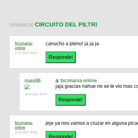
CIRCUITO DEL PILTRI
OPINIÓN DE
bicimania-
canucho a pleno! ja ja ja
online
17-07-2012 20:10
imanol96
a:
bicimania-online
jaja gracias nahue no se te vio mas 
18-07-2012 19:33
bicimania-
jeje ya nos vamos a cruzar en alguna picad
online
18-07-2012 20:08