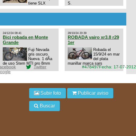
tiene SLX
S.
10x1, llantas y frenos LX,
Horquilla Axon tope de gama
con bloqueo al manubrio y
amortiguador FOX permuto
por drone de la marca Dji, les
dejo mi numero al que le
24/12/24 08:41
28/10/24 20:39
interesa 3434568861 saludos
Bici robada en Monte
ROBADA vairo xr3.8 r29
Grande
1er
Fuji Nevada
Robada el
gris oscuro.
15/9/24 en mar
Nueva. 1 dÃ­a
del plata
de uso Stem MTI pro 8mm
manillar marca sars
acebook
Twitter
#478497
Fecha: 17-07-2012
oogle
Subir foto
Publicar aviso
Buscar