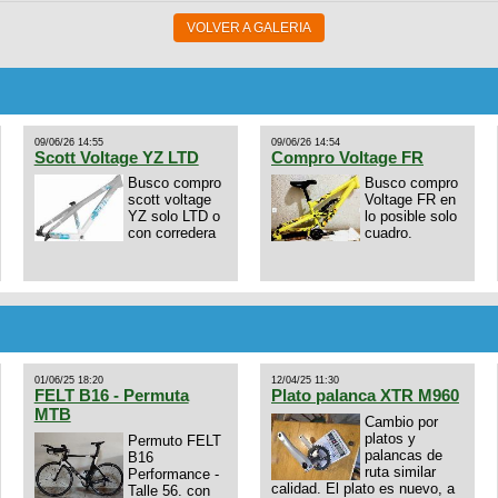
VOLVER A GALERIA
09/06/26 14:55
09/06/26 14:54
Scott Voltage YZ LTD
Compro Voltage FR
Busco compro
Busco compro
scott voltage
Voltage FR en
YZ solo LTD o
lo posible solo
con corredera
cuadro.
01/06/25 18:20
12/04/25 11:30
FELT B16 - Permuta
Plato palanca XTR M960
MTB
Cambio por
platos y
Permuto FELT
palancas de
B16
ruta similar
Performance -
calidad. El plato es nuevo, a
Talle 56. con