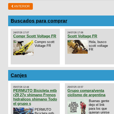
ANTERIOR
Buscados para comprar
24/07/26 17:07
24/07/26 17:06
Compr Scott Voltage FR
Scott Voltage FR
Compro scott
Hola, busco
Voltage FR
scott voltage
FR
Canjes
05/07/26 12:44
25/07/25 15:57
PERMUTO Bicicleta mtb
Grupo compra/venta
r29 27v shimano Frenos
ciclismo de argentina
hidralicos shimano Todo
Buenas gente
el grupo s
dejo el link
para los que
PERMUTO
quieran unirse
Bicicleta mtb