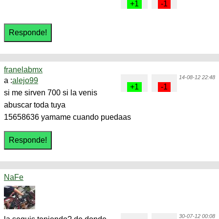
franelabmx
14-08-12 22:48
a :
alejo99
si me sirven 700 si la venis
abuscar toda tuya
15658636 yamame cuando puedaas
NaFe
30-07-12 00:08