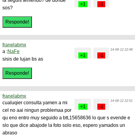
la seguis teniendo? de donde
sos?
franelabmx
14-08-12 22:48
a :
NaFe
sisis de lujan bs as
franelabmx
14-08-12 22:51
cualuqier consulta yamen a mi
cel no aai ningun problemaa por
qu eno entro muy seguido a btt,15658636 lo que s evende e
slo que dice abajode la foto solo eso, espero yamados un
abraso