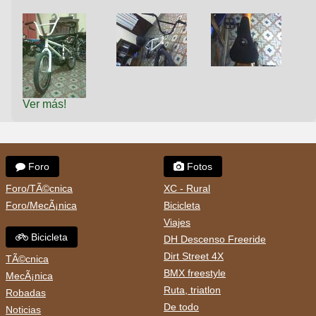
Ver más!
Foro
Fotos
Foro/TÃ©cnica
XC - Rural
Foro/MecÃ¡nica
Bicicleta
Viajes
Bicicleta
DH Descenso Freeride
Dirt Street 4X
TÃ©cnica
BMX freestyle
MecÃ¡nica
Ruta, triatlon
Robadas
De todo
Noticias