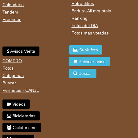
Retro Bikes
Calendario
Enduro-All mountain
Tandem
Ranking
Freerider
Fotos del DIA
Fotos mas votadas
Subir foto
Avisos Venta
COMPRO
Publicar aviso
Fotos
Buscar
Categorias
Buscar
Permutas - CANJE
Videos
Bicicleterias
Cicloturismo