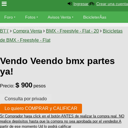
Ingresar
Crear una cuenta
Foro
Foro
Fotos
Avisos Venta
BicicleterÃ­as
Foro
Bicicletas
Videos
Fotos
BTT
Compra Venta
BMX - Freestyle - Flat - 20
Bicicletas
TÃ©cnica
de BMX - Freestyle - Flat
Avisos
MecÃ¡nica
SUBÃ
Ventas
tu foto
Vendo Veendo bmx partes
BicicleterÃ­
ya!
Galeria
SUBÃ
as
tu
XC
$ 900
aviso
Precio:
pesos
Bicicletas
Bicicletas
Buscar
Viajes
Videos
Bicicletas
Ultimos
Descenso
Cicloturismo
Sr Comprador haga click en el botón ANTES de realizar la compra real. NO
Tandem
Fotos
Dirt
realice depósitos hasta que la compra no sea aprobada por el vendedor.A
partir de ese momento Ud lo podrá calificar
Freerider