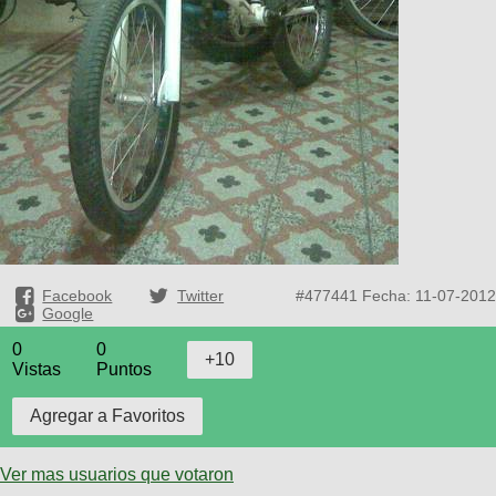
Facebook
Twitter
#477441
Fecha: 11-07-2012
Google
0
0
Vistas
Puntos
Ver mas usuarios que votaron