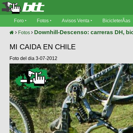
Foro
Foro
Fotos
Avisos Venta
BicicleterÃ­as
Foro
Fotos
Downhill-Descenso: carreras DH, bic
Fotos
TÃ©cnica
MI CAIDA EN CHILE
Avisos
MecÃ¡nica
SUBÃ
Ventas
Foto del dia 3-07-2012
tu foto
BicicleterÃ­
Galeria
SUBÃ
as
tu
XC
aviso
Bicicletas
Bicicletas
Buscar
Viajes
Videos
Bicicletas
Ultimos
Descenso
Cicloturismo
Tandem
Fotos
Dirt
Freerider