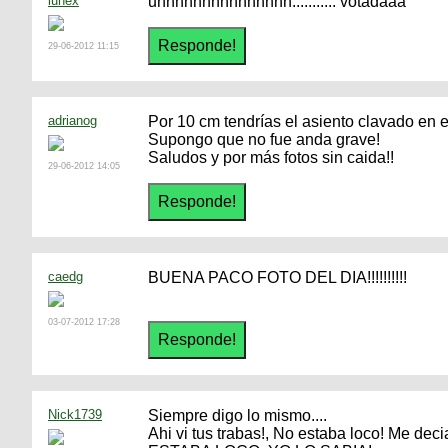
lunex
uhhhhhhhhhhhhhhh........... votadaaa
29-06-2012 11:15
adrianog
Por 10 cm tendrías el asiento clavado en el
Supongo que no fue anda grave!
Saludos y por más fotos sin caida!!
29-06-2012 14:05
caedg
BUENA PACO FOTO DEL DIA!!!!!!!!!!
03-07-2012 17:28
Nick1739
Siempre digo lo mismo....
Ahi vi tus trabas!, No estaba loco! Me de