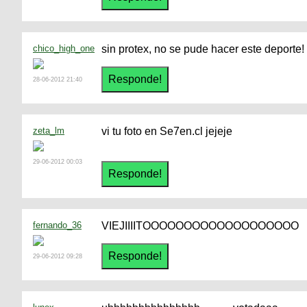
chico_high_one
sin protex, no se pude hacer este deporte!
28-06-2012 21:40
zeta_lm
vi tu foto en Se7en.cl jejeje
29-06-2012 00:03
fernando_36
VIEJIIIITOOOOOOOOOOOOOOOOOOO
29-06-2012 09:28