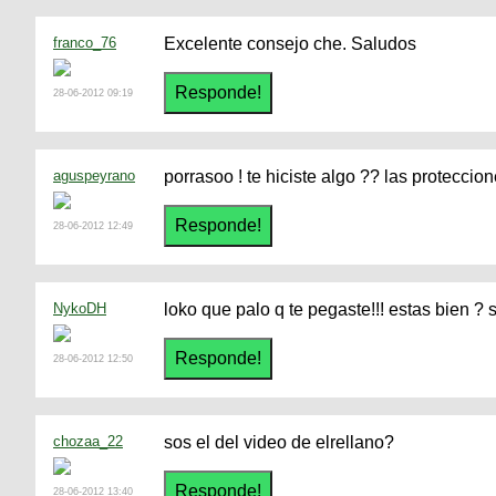
franco_76
Excelente consejo che. Saludos
28-06-2012 09:19
aguspeyrano
porrasoo ! te hiciste algo ?? las proteccio
28-06-2012 12:49
NykoDH
loko que palo q te pegaste!!! estas bien ?
28-06-2012 12:50
chozaa_22
sos el del video de elrellano?
28-06-2012 13:40