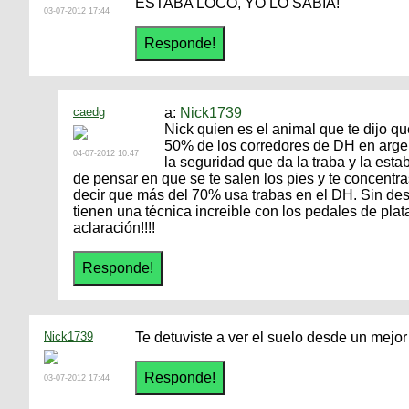
ESTABA LOCO, YO LO SABIA!
03-07-2012 17:44
caedg
a:
Nick1739
Nick quien es el animal que te dijo 
50% de los corredores de DH en argen
04-07-2012 10:47
la seguridad que da la traba y la esta
de pensar en que se te salen los pies y te concentr
decir que más del 70% usa trabas en el DH. Sin des
tienen una técnica increible con los pedales de pla
aclaración!!!!
Nick1739
Te detuviste a ver el suelo desde un mejor
03-07-2012 17:44