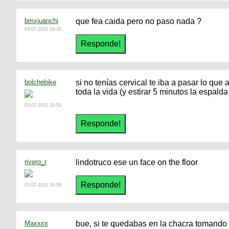
bmxjuanchi
que fea caida pero no paso nada ?
03-07-2012 18:30
bolchebike
si no tenías cervical te iba a pasar lo que
toda la vida (y estirar 5 minutos la espal
03-07-2012 18:53
rivero_r
lindotruco ese un face on the floor
03-07-2012 20:55
Maxxxx
bue, si te quedabas en la chacra tomand