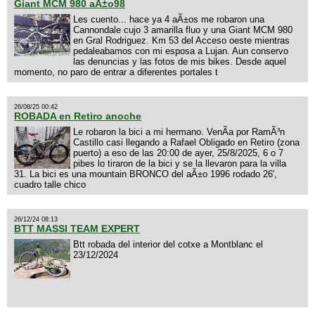
Giant MCM 980 aÃ±o98
Les cuento... hace ya 4 aÃ±os me robaron una
Cannondale cujo 3 amarilla fluo y una Giant MCM 980
en Gral Rodriguez. Km 53 del Acceso oeste mientras
pedaleabamos con mi esposa a Lujan. Aun conservo
las denuncias y las fotos de mis bikes. Desde aquel
momento, no paro de entrar a diferentes portales t
26/08/25 00:42
ROBADA en Retiro anoche
Le robaron la bici a mi hermano. VenÃ­a por RamÃ³n
Castillo casi llegando a Rafael Obligado en Retiro (zona
puerto) a eso de las 20:00 de ayer, 25/8/2025, 6 o 7
pibes lo tiraron de la bici y se la llevaron para la villa
31. La bici es una mountain BRONCO del aÃ±o 1996 rodado 26',
cuadro talle chico
26/12/24 08:13
BTT MASSI TEAM EXPERT
Btt robada del interior del cotxe a Montblanc el
23/12/2024