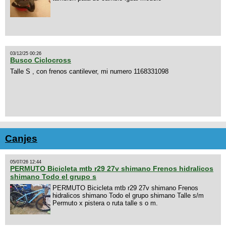
03/12/25 00:26
Busco Ciclocross
Talle S , con frenos cantilever, mi numero 1168331098
Canjes
05/07/26 12:44
PERMUTO Bicicleta mtb r29 27v shimano Frenos hidralicos
shimano Todo el grupo s
PERMUTO Bicicleta mtb r29 27v shimano Frenos
hidralicos shimano Todo el grupo shimano Talle s/m
Permuto x pistera o ruta talle s o m.