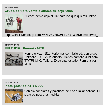
25/07/25 15:57
Grupo compra/venta ciclismo de argentina
Buenas gente dejo el link para los que quieran unirse
https://chat.whatsapp.com/E4N9zhVk9wHFFzK7T345Kn?mode=ac_t
01/06/25 18:20
FELT B16 - Permuta MTB
Permuto FELT B16 Performance - Talle 56. con grupo
Shimano 105 - 22 v, cuadro: triatlon carbono dual aero
TT/TRI UHC. Talle L. Excelente estado. Permuta por
MTB.
12/04/25 11:30
Plato palanca XTR M960
Cambio por platos y palancas de ruta similar calidad. El
plato es nuevo, a medida.