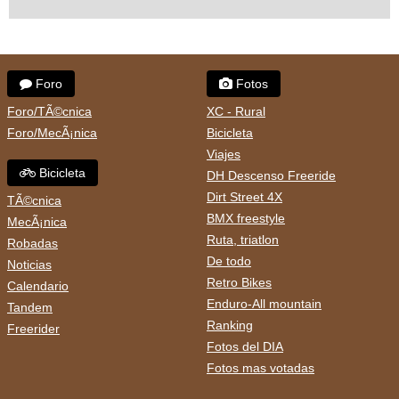
Foro
Fotos
Foro/TÃ©cnica
XC - Rural
Foro/MecÃ¡nica
Bicicleta
Viajes
Bicicleta
DH Descenso Freeride
Dirt Street 4X
TÃ©cnica
BMX freestyle
MecÃ¡nica
Ruta, triatlon
Robadas
De todo
Noticias
Retro Bikes
Calendario
Enduro-All mountain
Tandem
Ranking
Freerider
Fotos del DIA
Fotos mas votadas