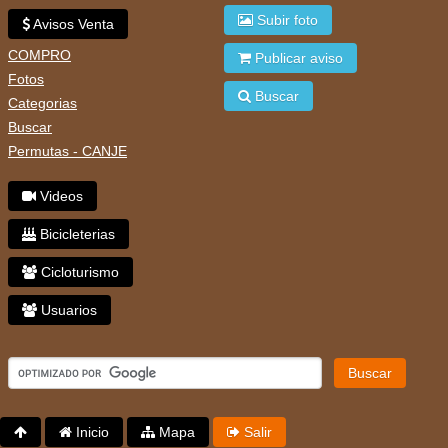
Subir foto
Avisos Venta
COMPRO
Publicar aviso
Fotos
Buscar
Categorias
Buscar
Permutas - CANJE
Videos
Bicicleterias
Cicloturismo
Usuarios
Buscar
Inicio
Mapa
Salir