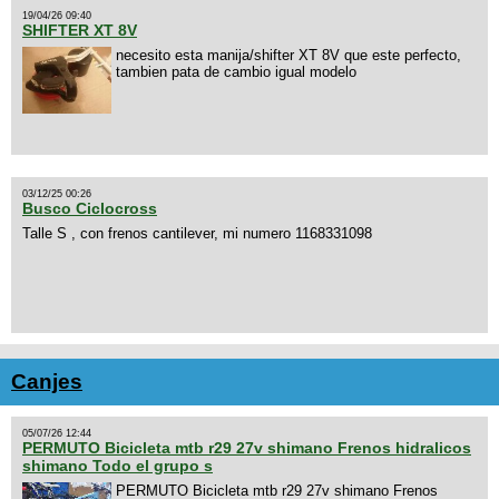
19/04/26 09:40
SHIFTER XT 8V
necesito esta manija/shifter XT 8V que este perfecto,
tambien pata de cambio igual modelo
03/12/25 00:26
Busco Ciclocross
Talle S , con frenos cantilever, mi numero 1168331098
Canjes
05/07/26 12:44
PERMUTO Bicicleta mtb r29 27v shimano Frenos hidralicos
shimano Todo el grupo s
PERMUTO Bicicleta mtb r29 27v shimano Frenos