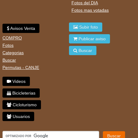
Fotos del DIA
Fotos mas votadas
Subir foto
Avisos Venta
COMPRO
Publicar aviso
Fotos
Buscar
Categorias
Buscar
Permutas - CANJE
Videos
Bicicleterias
Cicloturismo
Usuarios
Buscar