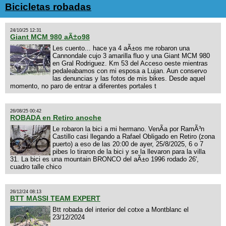
Bicicletas robadas
24/10/25 12:31
Giant MCM 980 aÃ±o98
Les cuento... hace ya 4 aÃ±os me robaron una
Cannondale cujo 3 amarilla fluo y una Giant MCM 980
en Gral Rodriguez. Km 53 del Acceso oeste mientras
pedaleabamos con mi esposa a Lujan. Aun conservo
las denuncias y las fotos de mis bikes. Desde aquel
momento, no paro de entrar a diferentes portales t
26/08/25 00:42
ROBADA en Retiro anoche
Le robaron la bici a mi hermano. VenÃ­a por RamÃ³n
Castillo casi llegando a Rafael Obligado en Retiro (zona
puerto) a eso de las 20:00 de ayer, 25/8/2025, 6 o 7
pibes lo tiraron de la bici y se la llevaron para la villa
31. La bici es una mountain BRONCO del aÃ±o 1996 rodado 26',
cuadro talle chico
26/12/24 08:13
BTT MASSI TEAM EXPERT
Btt robada del interior del cotxe a Montblanc el
23/12/2024