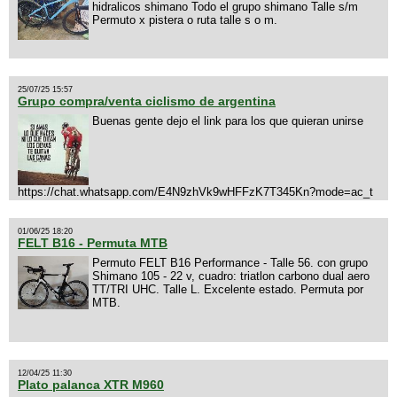
hidralicos shimano Todo el grupo shimano Talle s/m
Permuto x pistera o ruta talle s o m.
25/07/25 15:57
Grupo compra/venta ciclismo de argentina
Buenas gente dejo el link para los que quieran unirse
https://chat.whatsapp.com/E4N9zhVk9wHFFzK7T345Kn?mode=ac_t
01/06/25 18:20
FELT B16 - Permuta MTB
Permuto FELT B16 Performance - Talle 56. con grupo
Shimano 105 - 22 v, cuadro: triatlon carbono dual aero
TT/TRI UHC. Talle L. Excelente estado. Permuta por
MTB.
12/04/25 11:30
Plato palanca XTR M960