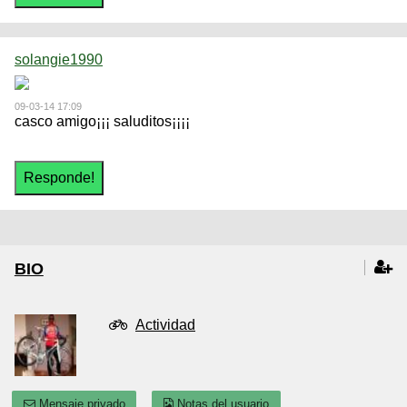
solangie1990
09-03-14 17:09
casco amigo¡¡¡ saluditos¡¡¡¡
BIO
Actividad
Mensaje privado
Notas del usuario