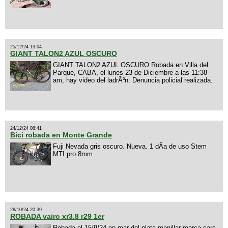
25/12/24 13:04
GIANT TALON2 AZUL OSCURO
GIANT TALON2 AZUL OSCURO Robada en Villa del
Parque, CABA, el lunes 23 de Diciembre a las 11:38
am, hay video del ladrÃ³n. Denuncia policial realizada.
24/12/24 08:41
Bici robada en Monte Grande
Fuji Nevada gris oscuro. Nueva. 1 dÃ­a de uso Stem
MTI pro 8mm
28/10/24 20:39
ROBADA vairo xr3.8 r29 1er
Robada el 15/9/24 en mar del plata manillar marca sars