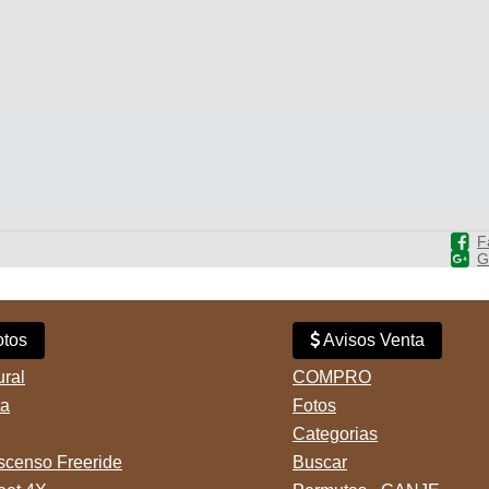
F
G
tos
Avisos Venta
ural
COMPRO
ta
Fotos
Categorias
censo Freeride
Buscar