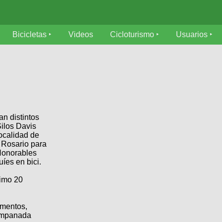
Bicicletas
Videos
Cicloturismo
Usuarios
an distintos
Silos Davis
localidad de
 Rosario para
Honorables
íes en bici.
ximo 20
ementos,
 empanada