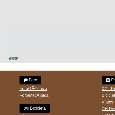
< ANTERIOR
Foro
Fo
Foro/TÃ©cnica
XC - R
Foro/MecÃ¡nica
Bicicle
Viajes
Bicicleta
DH Des