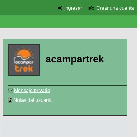
Ingresar
Crear una cuenta
acampartrek
Mensaje privado
Notas del usuario