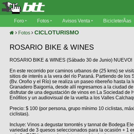
Foro
Foro
Fotos
Avisos Venta
BicicleterÃ­as
Foro
Fotos
CICLOTURISMO
Fotos
TÃ©cnica
ROSARIO BIKE & WINES
Avisos
MecÃ¡nica
SUBÃ
Ventas
ROSARIO BIKE & WINES (Sábado 30 de Junio) NUEVO!
tu foto
En este recorrido por caminos urbanos de (25 kms) se visit
BicicleterÃ­
Galeria
sitios de interés a la vera del río Paraná. Partiendo de los 
SUBÃ
as
(Bv. Oroño y el Río) se realiza un paseo ribereño hasta la 
tu
XC
Granadero Baigorria, desde allí regresamos a la ciudad de
aviso
Bicicletas
disfrutar de una degustación de vinos en La Sociedad de 
Bicicletas
Enófilos y un audiovisual de la vuelta a los Valles Calchaqu
Buscar
Viajes
Videos
Precio: $ 100 (por persona, grupo mínimo 10 ciclistas, má
Bicicletas
ciclistas).
Ultimos
Descenso
Cicloturismo
Tandem
Incluye: Vinos a degustar torrontés y tannat de Bodega El
Fotos
Dirt
variedad de 3 quesos seleccionados para la ocasión + 1
Freerider