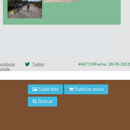
acebook
Twitter
#467719
Fecha: 28-05-2012
oogle
Subir foto
Publicar aviso
Buscar