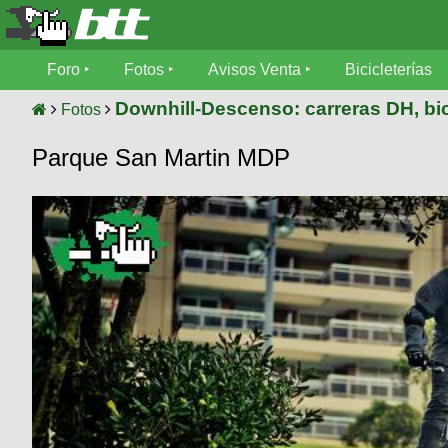
Foro
Foro
Fotos
Avisos Venta
Bicicleterías
Foro
Fotos
Downhill-Descenso: carreras DH, bic
Fotos
Técnica
Parque San Martin MDP
Avisos
Mecánica
SUBÍ
Ventas
tu
foto
Bicicleterías
SUBÍ
Galeria
tu
Bicicletas
aviso
XC
Bicicletas
Videos
Buscar
Bicicletas
Viajes
Ultimos
Cicloturismo
Tandem
Descenso
Fotos
Freerider
Dirt
Salidas
Usuarios
Categorias