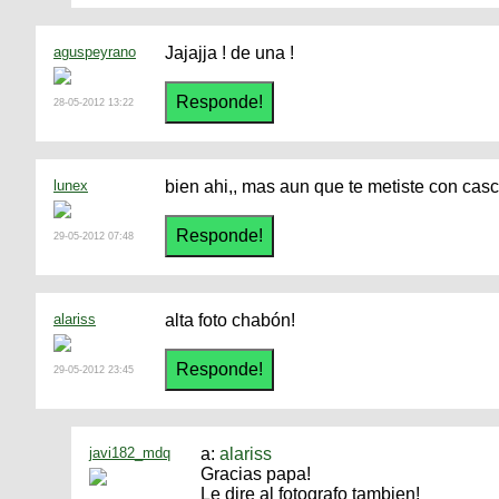
aguspeyrano
Jajajja ! de una !
28-05-2012 13:22
lunex
bien ahi,, mas aun que te metiste con casc
29-05-2012 07:48
alariss
alta foto chabón!
29-05-2012 23:45
javi182_mdq
a:
alariss
Gracias papa!
Le dire al fotografo tambien!