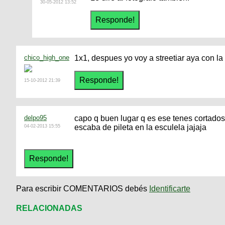
30-05-2012 13:52
chico_high_one
1x1, despues yo voy a streetiar aya con la
15-10-2012 21:39
delpo95
capo q buen lugar q es ese tenes cortado
escaba de pileta en la esculela jajaja
04-02-2013 15:55
Para escribir COMENTARIOS debés
Identificarte
RELACIONADAS