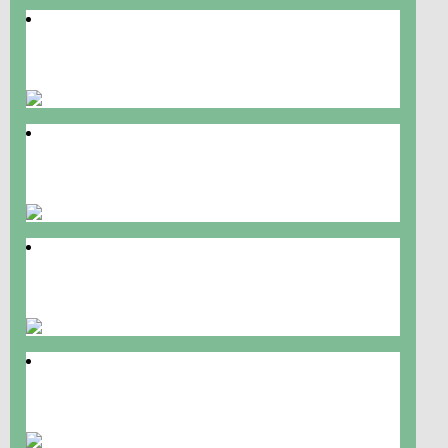
Mi Vallnord!
Gente de Cba y Tucum
Necesito una mano!
@Braian Salazar