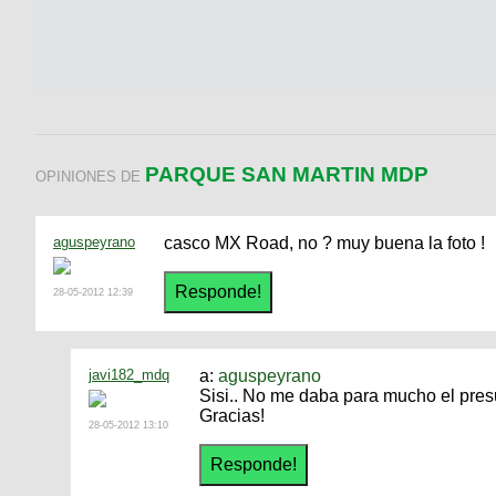
PARQUE SAN MARTIN MDP
OPINIONES DE
aguspeyrano
casco MX Road, no ? muy buena la foto !
28-05-2012 12:39
javi182_mdq
a:
aguspeyrano
Sisi.. No me daba para mucho el presu
Gracias!
28-05-2012 13:10