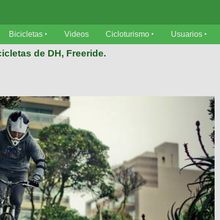
Bicicletas
Videos
Cicloturismo
Usuarios
icletas de DH, Freeride.