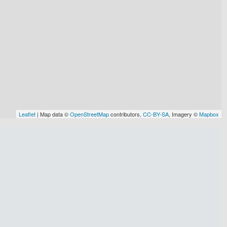
Leaflet
| Map data ©
OpenStreetMap
contributors,
CC-BY-SA
, Imagery ©
Mapbox