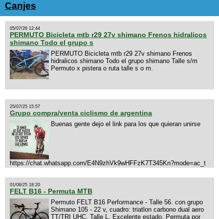
Canjes
05/07/26 12:44
PERMUTO Bicicleta mtb r29 27v shimano Frenos hidralicos
shimano Todo el grupo s
PERMUTO Bicicleta mtb r29 27v shimano Frenos
hidralicos shimano Todo el grupo shimano Talle s/m
Permuto x pistera o ruta talle s o m.
25/07/25 15:57
Grupo compra/venta ciclismo de argentina
Buenas gente dejo el link para los que quieran unirse
https://chat.whatsapp.com/E4N9zhVk9wHFFzK7T345Kn?mode=ac_t
01/06/25 18:20
FELT B16 - Permuta MTB
Permuto FELT B16 Performance - Talle 56. con grupo
Shimano 105 - 22 v, cuadro: triatlon carbono dual aero
TT/TRI UHC. Talle L. Excelente estado. Permuta por