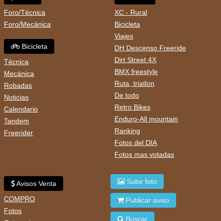
Foro/Técnica
XC - Rural
Foro/Mecánica
Bicicleta
Viajes
Bicicleta
DH Descenso Freeride
Dirt Street 4X
Técnica
BMX freestyle
Mecánica
Ruta, triatlon
Robadas
De todo
Noticias
Retro Bikes
Calendario
Enduro-All mountain
Tandem
Ranking
Freerider
Fotos del DIA
Fotos mas votadas
Subir foto
Avisos Venta
COMPRO
Publicar aviso
Fotos
Buscar