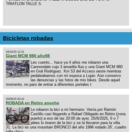
TRIATLON TALLE S.
Bicicletas robadas
24/10/25 12:31
Giant MCM 980 año98
Les cuento... hace ya 4 años me robaron una
Cannondale cujo 3 amarilla fluo y una Giant MCM 980
en Gral Rodriguez. Km 53 del Acceso oeste mientras
pedaleabamos con mi esposa a Lujan. Aun conservo
las denuncias y las fotos de mis bikes. Desde aquel
momento, no paro de entrar a diferentes portales t
26/08/25 00:42
ROBADA en Retiro anoche
Le robaron la bici a mi hermano. Venía por Ramón
Castillo casi llegando a Rafael Obligado en Retiro (zona
puerto) a eso de las 20:00 de ayer, 25/8/2025, 6 o 7
pibes lo tiraron de la bici y se la llevaron para la villa
31. La bici es una mountain BRONCO del año 1996 rodado 26', cuadro
talle chico