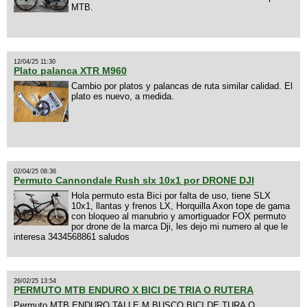
MTB.
12/04/25 11:30
Plato palanca XTR M960
Cambio por platos y palancas de ruta similar calidad. El
plato es nuevo, a medida.
02/04/25 08:36
Permuto Cannondale Rush slx 10x1 por DRONE DJI
Hola permuto esta Bici por falta de uso, tiene SLX
10x1, llantas y frenos LX, Horquilla Axon tope de gama
con bloqueo al manubrio y amortiguador FOX permuto
por drone de la marca Dji, les dejo mi numero al que le
interesa 3434568861 saludos
26/02/25 13:54
PERMUTO MTB ENDURO X BICI DE TRIA O RUTERA
Permuto MTB ENDURO TALLE M BUSCO BICI DE TURA O