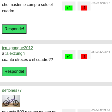
23-03-12 02:17
che master te compro solo el
cuadro
jcruzgongue2012
26-03-12 16:44
a :
alexzungri
cuanto ofreces x el cuadro??
deftones77
05-04-12 21:18
por esta 500 p como mucho no