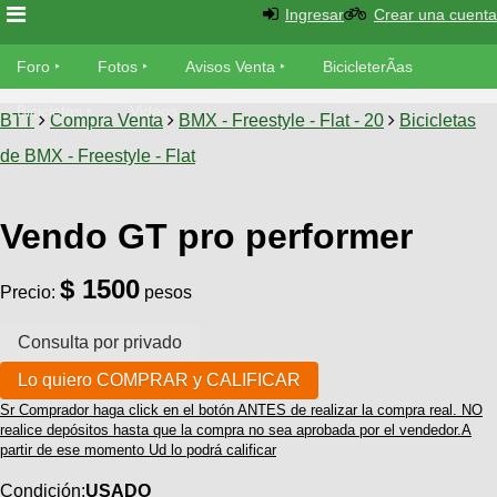
Ingresar
Crear una cuenta
Foro
Foro
Fotos
Avisos Venta
BicicleterÃ­as
Foro
Bicicletas
Videos
Fotos
BTT
Compra Venta
BMX - Freestyle - Flat - 20
Bicicletas
TÃ©cnica
de BMX - Freestyle - Flat
Avisos
MecÃ¡nica
SUBÃ
Ventas
tu foto
Vendo GT pro performer
BicicleterÃ­
Galeria
$ 1500
SUBÃ
as
Precio:
pesos
tu
XC
aviso
Bicicletas
Bicicletas
Buscar
Viajes
Videos
Sr Comprador haga click en el botón ANTES de realizar la compra real. NO
Bicicletas
Ultimos
realice depósitos hasta que la compra no sea aprobada por el vendedor.A
Descenso
Cicloturismo
partir de ese momento Ud lo podrá calificar
Tandem
Fotos
Dirt
Condición:
USADO
Freerider