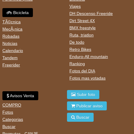
Viajes
Bicicleta
DH Descenso Freeride
Dirt Street 4X
TÃ©cnica
BMX freestyle
MecÃ¡nica
Ruta, triatlon
Robadas
De todo
Noticias
Retro Bikes
Calendario
Enduro-All mountain
Tandem
Ranking
Freerider
Fotos del DIA
Fotos mas votadas
Subir foto
Avisos Venta
COMPRO
Publicar aviso
Fotos
Buscar
Categorias
Buscar
Permutas - CANJE