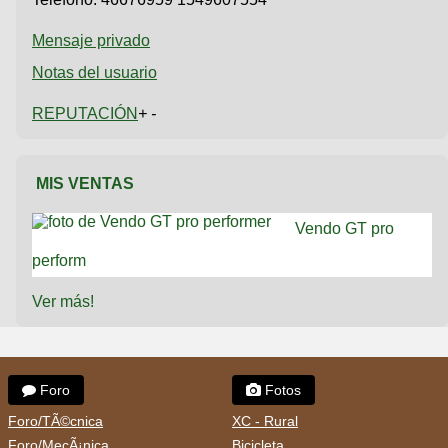
Mensaje privado
Notas del usuario
REPUTACIÓN
+ -
MIS VENTAS
Vendo GT pro
perform
Ver más!
Foro
Fotos
Foro/TÃ©cnica
XC - Rural
Foro/MecÃ¡nica
Bicicleta