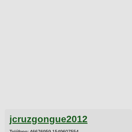
jcruzgongue2012
Teléfono:
46676959 1549607554