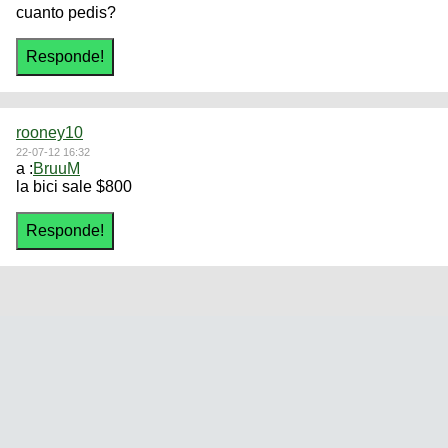
cuanto pedis?
rooney10
22-07-12 16:32
a :
BruuM
la bici sale $800