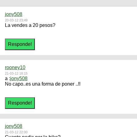
jony508
20-03-12 23:49
La vendes a 20 pesos?
rooney10
21-03-12 18:15
a :
jony508
No capo..es una forma de poner ..!!
jony508
21-03-12 22:00