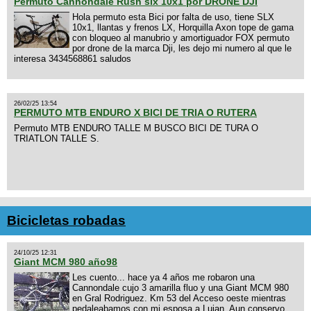
Permuto Cannondale Rush slx 10x1 por DRONE DJI
Hola permuto esta Bici por falta de uso, tiene SLX
10x1, llantas y frenos LX, Horquilla Axon tope de gama
con bloqueo al manubrio y amortiguador FOX permuto
por drone de la marca Dji, les dejo mi numero al que le
interesa 3434568861 saludos
26/02/25 13:54
PERMUTO MTB ENDURO X BICI DE TRIA O RUTERA
Permuto MTB ENDURO TALLE M BUSCO BICI DE TURA O
TRIATLON TALLE S.
Bicicletas robadas
24/10/25 12:31
Giant MCM 980 año98
Les cuento... hace ya 4 años me robaron una
Cannondale cujo 3 amarilla fluo y una Giant MCM 980
en Gral Rodriguez. Km 53 del Acceso oeste mientras
pedaleabamos con mi esposa a Lujan. Aun conservo