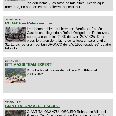
las denuncias y las fotos de mis bikes. Desde aquel
momento, no paro de entrar a diferentes portales t
26/08/25 00:42
ROBADA en Retiro anoche
Le robaron la bici a mi hermano. Venía por Ramón
Castillo casi llegando a Rafael Obligado en Retiro (zona
puerto) a eso de las 20:00 de ayer, 25/8/2025, 6 o 7
pibes lo tiraron de la bici y se la llevaron para la villa
31. La bici es una mountain BRONCO del año 1996 rodado 26', cuadro
talle chico
26/12/24 08:13
BTT MASSI TEAM EXPERT
Btt robada del interior del cotxe a Montblanc el
23/12/2024
25/12/24 13:04
GIANT TALON2 AZUL OSCURO
GIANT TALON2 AZUL OSCURO Robada en Villa del
Parque, CABA, el lunes 23 de Diciembre a las 11:38