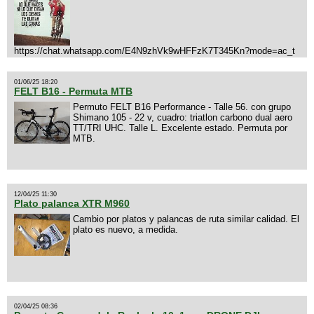
https://chat.whatsapp.com/E4N9zhVk9wHFFzK7T345Kn?mode=ac_t
01/06/25 18:20
FELT B16 - Permuta MTB
Permuto FELT B16 Performance - Talle 56. con grupo
Shimano 105 - 22 v, cuadro: triatlon carbono dual aero
TT/TRI UHC. Talle L. Excelente estado. Permuta por
MTB.
12/04/25 11:30
Plato palanca XTR M960
Cambio por platos y palancas de ruta similar calidad. El
plato es nuevo, a medida.
02/04/25 08:36