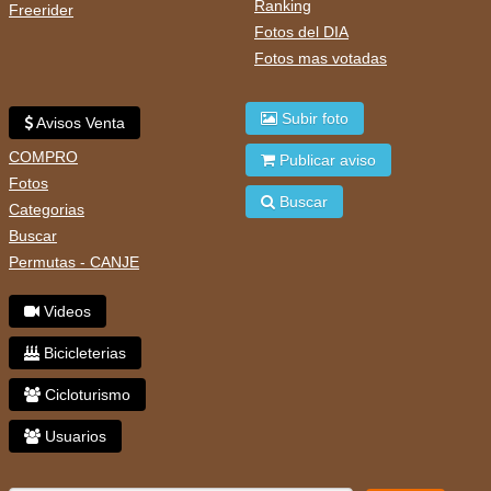
Ranking
Freerider
Fotos del DIA
Fotos mas votadas
Subir foto
Avisos Venta
COMPRO
Publicar aviso
Fotos
Buscar
Categorias
Buscar
Permutas - CANJE
Videos
Bicicleterias
Cicloturismo
Usuarios