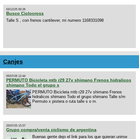
03/12/25 00:26
Busco Ciclocross
Talle S , con frenos cantilever, mi numero 1168331098
Canjes
05/07/26 12:44
PERMUTO Bicicleta mtb r29 27v shimano Frenos hidralicos
shimano Todo el grupo s
PERMUTO Bicicleta mtb r29 27v shimano Frenos
hidralicos shimano Todo el grupo shimano Talle s/m
Permuto x pistera o ruta talle s o m.
25/07/25 15:57
Grupo compra/venta ciclismo de argentina
Buenas gente dejo el link para los que quieran unirse