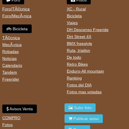
Foro
Fotos
Foro/TÃ©cnica
XC - Rural
Foro/MecÃ¡nica
Bicicleta
Viajes
Bicicleta
DH Descenso Freeride
Dirt Street 4X
TÃ©cnica
BMX freestyle
MecÃ¡nica
Ruta, triatlon
Robadas
De todo
Noticias
Retro Bikes
Calendario
Enduro-All mountain
Tandem
Ranking
Freerider
Fotos del DIA
Fotos mas votadas
Subir foto
Avisos Venta
COMPRO
Publicar aviso
Fotos