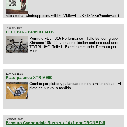
https://chat.whatsapp.com/E4N9zhVk9wHFFzK7T345Kn?mode=ac_t
01/06/25 18:20
FELT B16 - Permuta MTB
Permuto FELT B16 Performance - Talle 56. con grupo
Shimano 105 - 22 v, cuadro: triatlon carbono dual aero
TT/TRI UHC. Talle L. Excelente estado. Permuta por
MTB.
12/04/25 11:30
Plato palanca XTR M960
Cambio por platos y palancas de ruta similar calidad. El
plato es nuevo, a medida.
02/04/25 08:36
Permuto Cannondale Rush slx 10x1 por DRONE DJI