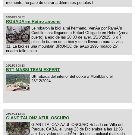
momento, no paro de entrar a diferentes portales t
26/08/25 00:42
ROBADA en Retiro anoche
Le robaron la bici a mi hermano. VenÃ­a por RamÃ³n
Castillo casi llegando a Rafael Obligado en Retiro (zona
puerto) a eso de las 20:00 de ayer, 25/8/2025, 6 o 7
pibes lo tiraron de la bici y se la llevaron para la villa
31. La bici es una mountain BRONCO del aÃ±o 1996 rodado 26',
cuadro talle chico
26/12/24 08:13
BTT MASSI TEAM EXPERT
Btt robada del interior del cotxe a Montblanc el
23/12/2024
25/12/24 13:04
GIANT TALON2 AZUL OSCURO
GIANT TALON2 AZUL OSCURO Robada en Villa del
Parque, CABA, el lunes 23 de Diciembre a las 11:38
am, hay video del ladrÃ³n. Denuncia policial realizada.