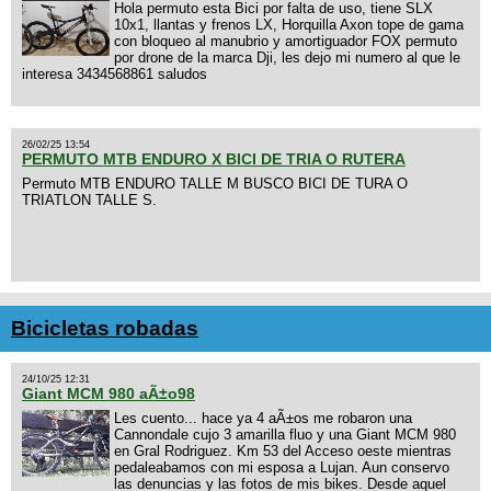
Hola permuto esta Bici por falta de uso, tiene SLX
10x1, llantas y frenos LX, Horquilla Axon tope de gama
con bloqueo al manubrio y amortiguador FOX permuto
por drone de la marca Dji, les dejo mi numero al que le
interesa 3434568861 saludos
26/02/25 13:54
PERMUTO MTB ENDURO X BICI DE TRIA O RUTERA
Permuto MTB ENDURO TALLE M BUSCO BICI DE TURA O
TRIATLON TALLE S.
Bicicletas robadas
24/10/25 12:31
Giant MCM 980 aÃ±o98
Les cuento... hace ya 4 aÃ±os me robaron una
Cannondale cujo 3 amarilla fluo y una Giant MCM 980
en Gral Rodriguez. Km 53 del Acceso oeste mientras
pedaleabamos con mi esposa a Lujan. Aun conservo
las denuncias y las fotos de mis bikes. Desde aquel