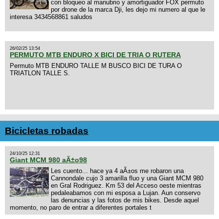
con bloqueo al manubrio y amortiguador FOX permuto
por drone de la marca Dji, les dejo mi numero al que le
interesa 3434568861 saludos
26/02/25 13:54
PERMUTO MTB ENDURO X BICI DE TRIA O RUTERA
Permuto MTB ENDURO TALLE M BUSCO BICI DE TURA O
TRIATLON TALLE S.
Bicicletas robadas
24/10/25 12:31
Giant MCM 980 aÃ±o98
Les cuento... hace ya 4 aÃ±os me robaron una
Cannondale cujo 3 amarilla fluo y una Giant MCM 980
en Gral Rodriguez. Km 53 del Acceso oeste mientras
pedaleabamos con mi esposa a Lujan. Aun conservo
las denuncias y las fotos de mis bikes. Desde aquel
momento, no paro de entrar a diferentes portales t