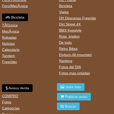
Foro/MecÃ¡nica
Bicicleta
Viajes
Bicicleta
DH Descenso Freeride
Dirt Street 4X
TÃ©cnica
BMX freestyle
MecÃ¡nica
Ruta, triatlon
Robadas
De todo
Noticias
Retro Bikes
Calendario
Enduro-All mountain
Tandem
Ranking
Freerider
Fotos del DIA
Fotos mas votadas
Subir foto
Avisos Venta
COMPRO
Publicar aviso
Fotos
Buscar
Categorias