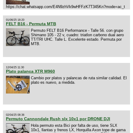
https://chat.whatsapp.com/E4N9zhVk9wHFFzK7T345Kn?mode=ac_t
01/06/25 18:20
FELT B16 - Permuta MTB
Permuto FELT B16 Performance - Talle 56. con grupo
Shimano 105 - 22 v, cuadro: triatlon carbono dual aero
TT/TRI UHC. Talle L. Excelente estado. Permuta por
MTB.
12/04/25 11:30
Plato palanca XTR M960
Cambio por platos y palancas de ruta similar calidad. El
plato es nuevo, a medida.
02/04/25 08:36
Permuto Cannondale Rush slx 10x1 por DRONE DJI
Hola permuto esta Bici por falta de uso, tiene SLX
10x1, llantas y frenos LX, Horquilla Axon tope de gama