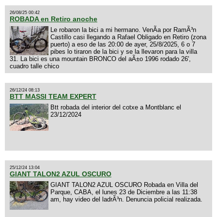
26/08/25 00:42
ROBADA en Retiro anoche
Le robaron la bici a mi hermano. VenÃ­a por RamÃ³n
Castillo casi llegando a Rafael Obligado en Retiro (zona
puerto) a eso de las 20:00 de ayer, 25/8/2025, 6 o 7
pibes lo tiraron de la bici y se la llevaron para la villa
31. La bici es una mountain BRONCO del aÃ±o 1996 rodado 26',
cuadro talle chico
26/12/24 08:13
BTT MASSI TEAM EXPERT
Btt robada del interior del cotxe a Montblanc el
23/12/2024
25/12/24 13:04
GIANT TALON2 AZUL OSCURO
GIANT TALON2 AZUL OSCURO Robada en Villa del
Parque, CABA, el lunes 23 de Diciembre a las 11:38
am, hay video del ladrÃ³n. Denuncia policial realizada.