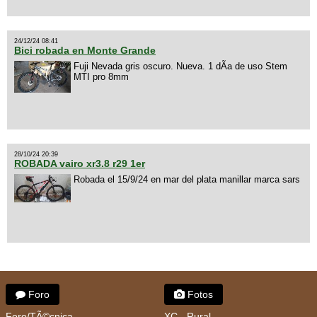
24/12/24 08:41
Bici robada en Monte Grande
Fuji Nevada gris oscuro. Nueva. 1 dÃ­a de uso Stem
MTI pro 8mm
28/10/24 20:39
ROBADA vairo xr3.8 r29 1er
Robada el 15/9/24 en mar del plata manillar marca sars
Foro
Fotos
Foro/TÃ©cnica
XC - Rural