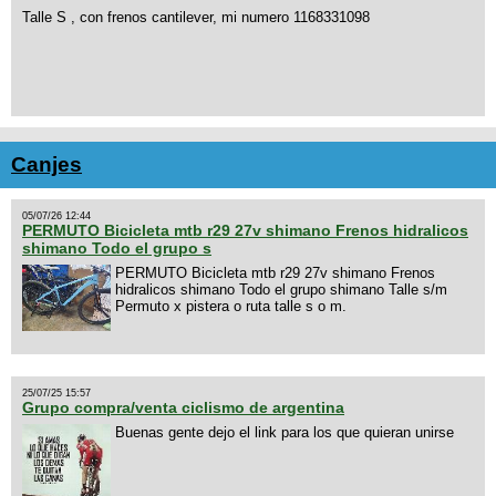
Talle S , con frenos cantilever, mi numero 1168331098
Canjes
05/07/26 12:44
PERMUTO Bicicleta mtb r29 27v shimano Frenos hidralicos
shimano Todo el grupo s
PERMUTO Bicicleta mtb r29 27v shimano Frenos
hidralicos shimano Todo el grupo shimano Talle s/m
Permuto x pistera o ruta talle s o m.
25/07/25 15:57
Grupo compra/venta ciclismo de argentina
Buenas gente dejo el link para los que quieran unirse