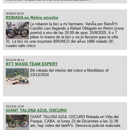
26/08/25 00:42
ROBADA en Retiro anoche
Le robaron la bici a mi hermano. VenÃ­a por RamÃ³n
Castillo casi llegando a Rafael Obligado en Retiro (zona
puerto) a eso de las 20:00 de ayer, 25/8/2025, 6 o 7
pibes lo tiraron de la bici y se la llevaron para la villa
31. La bici es una mountain BRONCO del aÃ±o 1996 rodado 26',
cuadro talle chico
26/12/24 08:13
BTT MASSI TEAM EXPERT
Btt robada del interior del cotxe a Montblanc el
23/12/2024
25/12/24 13:04
GIANT TALON2 AZUL OSCURO
GIANT TALON2 AZUL OSCURO Robada en Villa del
Parque, CABA, el lunes 23 de Diciembre a las 11:38
am, hay video del ladrÃ³n. Denuncia policial realizada.