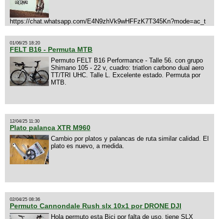
https://chat.whatsapp.com/E4N9zhVk9wHFFzK7T345Kn?mode=ac_t
01/06/25 18:20
FELT B16 - Permuta MTB
Permuto FELT B16 Performance - Talle 56. con grupo
Shimano 105 - 22 v, cuadro: triatlon carbono dual aero
TT/TRI UHC. Talle L. Excelente estado. Permuta por
MTB.
12/04/25 11:30
Plato palanca XTR M960
Cambio por platos y palancas de ruta similar calidad. El
plato es nuevo, a medida.
02/04/25 08:36
Permuto Cannondale Rush slx 10x1 por DRONE DJI
Hola permuto esta Bici por falta de uso, tiene SLX