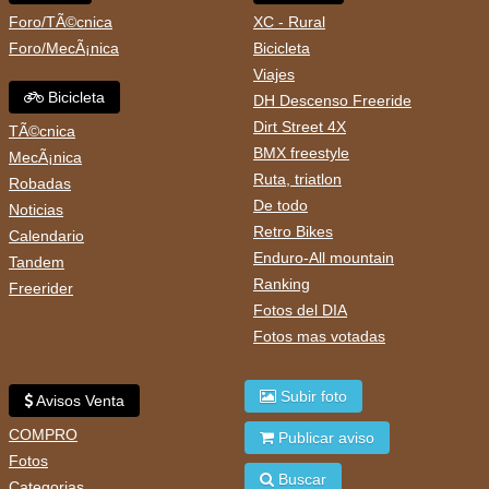
Foro/TÃ©cnica
XC - Rural
Foro/MecÃ¡nica
Bicicleta
Viajes
Bicicleta
DH Descenso Freeride
Dirt Street 4X
TÃ©cnica
BMX freestyle
MecÃ¡nica
Ruta, triatlon
Robadas
De todo
Noticias
Retro Bikes
Calendario
Enduro-All mountain
Tandem
Ranking
Freerider
Fotos del DIA
Fotos mas votadas
Subir foto
Avisos Venta
COMPRO
Publicar aviso
Fotos
Buscar
Categorias