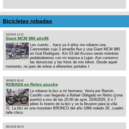
Bicicletas robadas
24/10/25 12:31
Giant MCM 980 año98
Les cuento... hace ya 4 años me robaron una
Cannondale cujo 3 amarilla fluo y una Giant MCM 980
en Gral Rodriguez. Km 53 del Acceso oeste mientras
pedaleabamos con mi esposa a Lujan. Aun conservo
las denuncias y las fotos de mis bikes. Desde aquel
momento, no paro de entrar a diferentes portales t
26/08/25 00:42
ROBADA en Retiro anoche
Le robaron la bici a mi hermano. Venía por Ramón
Castillo casi llegando a Rafael Obligado en Retiro (zona
puerto) a eso de las 20:00 de ayer, 25/8/2025, 6 o 7
pibes lo tiraron de la bici y se la llevaron para la villa
31. La bici es una mountain BRONCO del año 1996 rodado 26', cuadro
talle chico
26/12/24 08:13