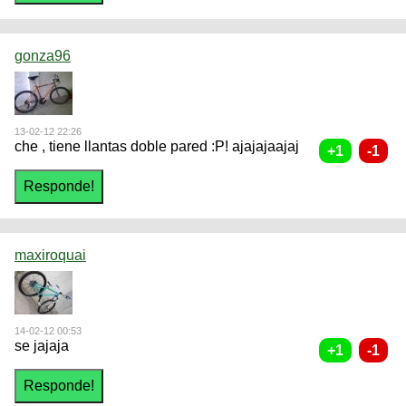
gonza96
13-02-12 22:26
che , tiene llantas doble pared :P! ajajajaajaj
maxiroquai
14-02-12 00:53
se jajaja