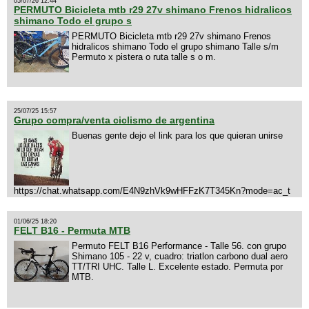
05/07/26 12:44
PERMUTO Bicicleta mtb r29 27v shimano Frenos hidralicos
shimano Todo el grupo s
PERMUTO Bicicleta mtb r29 27v shimano Frenos
hidralicos shimano Todo el grupo shimano Talle s/m
Permuto x pistera o ruta talle s o m.
25/07/25 15:57
Grupo compra/venta ciclismo de argentina
Buenas gente dejo el link para los que quieran unirse
https://chat.whatsapp.com/E4N9zhVk9wHFFzK7T345Kn?mode=ac_t
01/06/25 18:20
FELT B16 - Permuta MTB
Permuto FELT B16 Performance - Talle 56. con grupo
Shimano 105 - 22 v, cuadro: triatlon carbono dual aero
TT/TRI UHC. Talle L. Excelente estado. Permuta por
MTB.