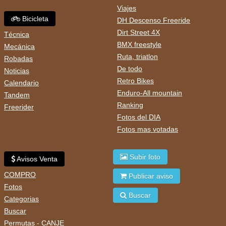
Viajes
Bicicleta
DH Descenso Freeride
Dirt Street 4X
Técnica
BMX freestyle
Mecánica
Ruta, triatlon
Robadas
De todo
Noticias
Retro Bikes
Calendario
Enduro-All mountain
Tandem
Ranking
Freerider
Fotos del DIA
Fotos mas votadas
Subir foto
Avisos Venta
COMPRO
Publicar aviso
Fotos
Buscar
Categorias
Buscar
Permutas - CANJE