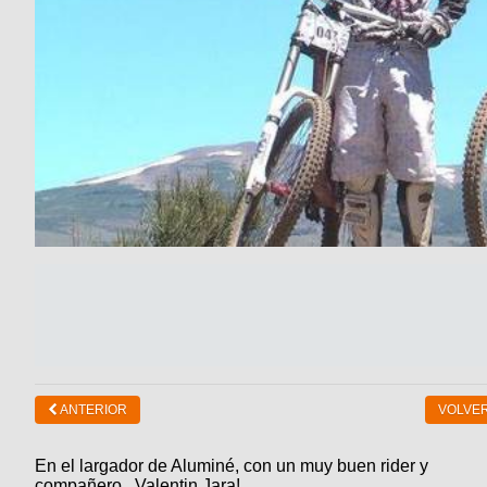
Categorias
BMX
Salidas
Usuarios
TÃ©cnica
COMPRO
Ruta,
Operadores
triatlon
de
MecÃ¡nica
Ãšltimos
CANJE
cicloturismo
De
Robadas
Buscar
Mi
todo
Relatos
ReputaciÃ³n
Noticias
de
Mis
Retro
viajes
Amigos
Mis
Calendario
Compras
Enduro
Foro
Actividad
de
de
Mis
viajes
Amigos
Ventas
Ranking
Fotos
del
DÃA
ANTERIOR
VOLVER
Fotos
mas
votadas
En el largador de Aluminé, con un muy buen rider y
compañero.. Valentin Jara!