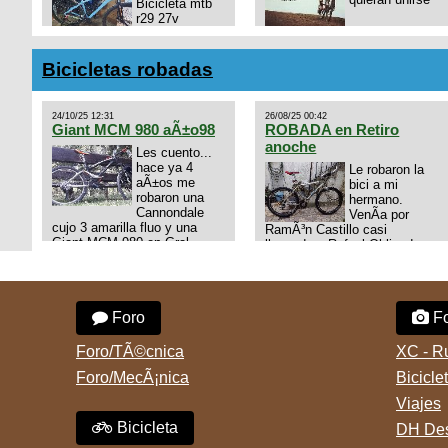
Bicicleta mtb
r29 27v
shimano
https://chat.whatsapp.com/
Frenos hidralicos shimano
mode=ac_t
Todo el grupo shimano Talle
Bicicletas robadas
s/m Permuto x pistera o ruta
talle s o m.
24/10/25 12:31
26/08/25 00:42
Giant MCM 980 aÃ±o98
ROBADA en Retiro
anoche
Les cuento...
hace ya 4
Le robaron la
aÃ±os me
bici a mi
robaron una
hermano.
Cannondale
VenÃ­a por
cujo 3 amarilla fluo y una
RamÃ³n Castillo casi
Giant MCM 980 en Gral
llegando a Rafael Obligado en
Rodriguez. Km 53 del Acceso
Retiro (zona puerto) a eso de
oeste mientras
las 20:00 de ayer, 25/8/2025,
pedaleabamos con mi esposa
6 o 7 pibes lo tiraron de la
a Lujan. Aun conservo las
bici y se la llevaron para la
Foro
Fo
denuncias y las fotos de mis
villa 31. La bici es una
bikes. Desde aquel momento,
mountain BRONCO del aÃ±o
no paro de entrar a diferentes
1996 rodado 26', cuadro talle
Foro/TÃ©cnica
XC - R
portales t
chico
Foro/MecÃ¡nica
Bicicle
Viajes
Bicicleta
DH Des