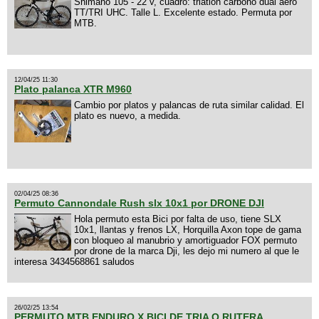
Shimano 105 - 22 v, cuadro: triatlon carbono dual aero
TT/TRI UHC. Talle L. Excelente estado. Permuta por
MTB.
12/04/25 11:30
Plato palanca XTR M960
Cambio por platos y palancas de ruta similar calidad. El
plato es nuevo, a medida.
02/04/25 08:36
Permuto Cannondale Rush slx 10x1 por DRONE DJI
Hola permuto esta Bici por falta de uso, tiene SLX
10x1, llantas y frenos LX, Horquilla Axon tope de gama
con bloqueo al manubrio y amortiguador FOX permuto
por drone de la marca Dji, les dejo mi numero al que le
interesa 3434568861 saludos
26/02/25 13:54
PERMUTO MTB ENDURO X BICI DE TRIA O RUTERA