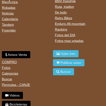
BMX freestyle
MecÃ¡nica
Ruta, triatlon
Robadas
De todo
Noticias
Retro Bikes
Calendario
Enduro-All mountain
Tandem
Ranking
Freerider
Fotos del DIA
Fotos mas votadas
Subir foto
Avisos Venta
COMPRO
Publicar aviso
Fotos
Buscar
Categorias
Buscar
Permutas - CANJE
Videos
Bicicleterias