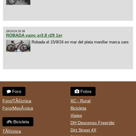
28/10/24 20:39
ROBADA vairo xr3.8 r29 1er
Robada el 15/9/24 en mar del plata manillar marca sars
Foro
Fotos
Foro/TÃ©cnica
XC - Rural
Foro/MecÃ¡nica
Bicicleta
Viajes
Bicicleta
DH Descenso Freeride
Dirt Street 4X
TÃ©cnica