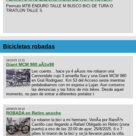
Permuto MTB ENDURO TALLE M BUSCO BICI DE TURA O
TRIATLON TALLE S.
Bicicletas robadas
24/10/25 12:31
Giant MCM 980 aÃ±o98
Les cuento... hace ya 4 aÃ±os me robaron una
Cannondale cujo 3 amarilla fluo y una Giant MCM 980
en Gral Rodriguez. Km 53 del Acceso oeste mientras
pedaleabamos con mi esposa a Lujan. Aun conservo
las denuncias y las fotos de mis bikes. Desde aquel
momento, no paro de entrar a diferentes portales t
26/08/25 00:42
ROBADA en Retiro anoche
Le robaron la bici a mi hermano. VenÃ­a por RamÃ³n
Castillo casi llegando a Rafael Obligado en Retiro (zona
puerto) a eso de las 20:00 de ayer, 25/8/2025, 6 o 7
pibes lo tiraron de la bici y se la llevaron para la villa