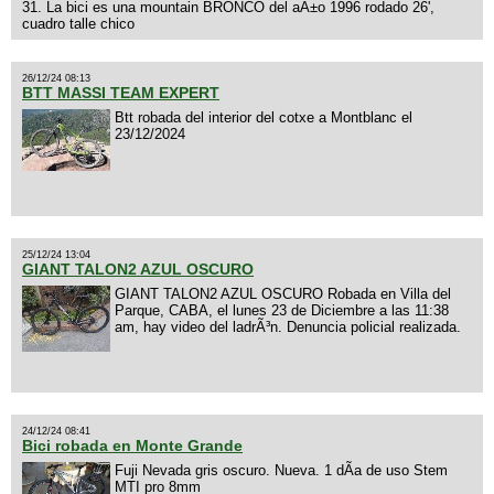
31. La bici es una mountain BRONCO del aÃ±o 1996 rodado 26',
cuadro talle chico
26/12/24 08:13
BTT MASSI TEAM EXPERT
Btt robada del interior del cotxe a Montblanc el
23/12/2024
25/12/24 13:04
GIANT TALON2 AZUL OSCURO
GIANT TALON2 AZUL OSCURO Robada en Villa del
Parque, CABA, el lunes 23 de Diciembre a las 11:38
am, hay video del ladrÃ³n. Denuncia policial realizada.
24/12/24 08:41
Bici robada en Monte Grande
Fuji Nevada gris oscuro. Nueva. 1 dÃ­a de uso Stem
MTI pro 8mm