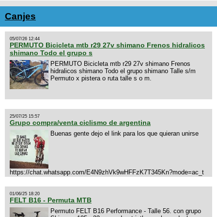
Canjes
05/07/26 12:44
PERMUTO Bicicleta mtb r29 27v shimano Frenos hidralicos
shimano Todo el grupo s
PERMUTO Bicicleta mtb r29 27v shimano Frenos
hidralicos shimano Todo el grupo shimano Talle s/m
Permuto x pistera o ruta talle s o m.
25/07/25 15:57
Grupo compra/venta ciclismo de argentina
Buenas gente dejo el link para los que quieran unirse
https://chat.whatsapp.com/E4N9zhVk9wHFFzK7T345Kn?mode=ac_t
01/06/25 18:20
FELT B16 - Permuta MTB
Permuto FELT B16 Performance - Talle 56. con grupo