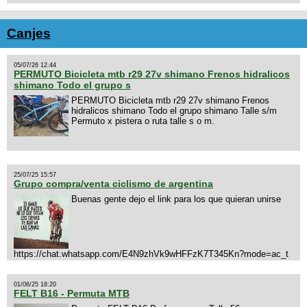
Canjes
05/07/26 12:44
PERMUTO Bicicleta mtb r29 27v shimano Frenos hidralicos
shimano Todo el grupo s
PERMUTO Bicicleta mtb r29 27v shimano Frenos
hidralicos shimano Todo el grupo shimano Talle s/m
Permuto x pistera o ruta talle s o m.
25/07/25 15:57
Grupo compra/venta ciclismo de argentina
Buenas gente dejo el link para los que quieran unirse
https://chat.whatsapp.com/E4N9zhVk9wHFFzK7T345Kn?mode=ac_t
01/06/25 18:20
FELT B16 - Permuta MTB