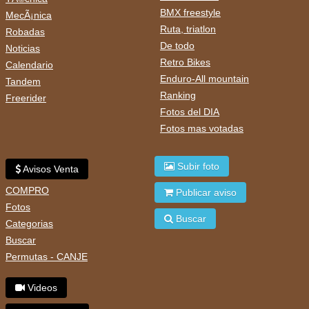
BMX freestyle
MecÃ¡nica
Ruta, triatlon
Robadas
De todo
Noticias
Retro Bikes
Calendario
Enduro-All mountain
Tandem
Ranking
Freerider
Fotos del DIA
Fotos mas votadas
Subir foto
Avisos Venta
COMPRO
Publicar aviso
Fotos
Buscar
Categorias
Buscar
Permutas - CANJE
Videos