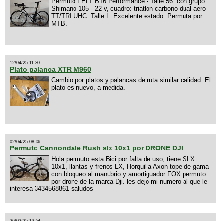
Permuto FELT B16 Performance - Talle 56. con grupo
Shimano 105 - 22 v, cuadro: triatlon carbono dual aero
TT/TRI UHC. Talle L. Excelente estado. Permuta por
MTB.
12/04/25 11:30
Plato palanca XTR M960
Cambio por platos y palancas de ruta similar calidad. El
plato es nuevo, a medida.
02/04/25 08:36
Permuto Cannondale Rush slx 10x1 por DRONE DJI
Hola permuto esta Bici por falta de uso, tiene SLX
10x1, llantas y frenos LX, Horquilla Axon tope de gama
con bloqueo al manubrio y amortiguador FOX permuto
por drone de la marca Dji, les dejo mi numero al que le
interesa 3434568861 saludos
26/02/25 13:54