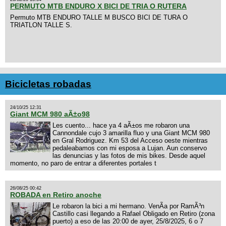
PERMUTO MTB ENDURO X BICI DE TRIA O RUTERA
Permuto MTB ENDURO TALLE M BUSCO BICI DE TURA O
TRIATLON TALLE S.
Bicicletas robadas
24/10/25 12:31
Giant MCM 980 aÃ±o98
Les cuento... hace ya 4 aÃ±os me robaron una
Cannondale cujo 3 amarilla fluo y una Giant MCM 980
en Gral Rodriguez. Km 53 del Acceso oeste mientras
pedaleabamos con mi esposa a Lujan. Aun conservo
las denuncias y las fotos de mis bikes. Desde aquel
momento, no paro de entrar a diferentes portales t
26/08/25 00:42
ROBADA en Retiro anoche
Le robaron la bici a mi hermano. VenÃ­a por RamÃ³n
Castillo casi llegando a Rafael Obligado en Retiro (zona
puerto) a eso de las 20:00 de ayer, 25/8/2025, 6 o 7