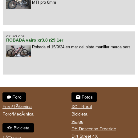
MTI pro 8mm
28/10/24 20:39
ROBADA vairo xr3.8 r29 1er
Robada el 15/9/24 en mar del plata manillar marca sars
Foro
Fotos
Foro/TÃ©cnica
XC - Rural
Foro/MecÃ¡nica
Bicicleta
Viajes
Bicicleta
DH Descenso Freeride
Dirt Street 4X
TÃ©cnica