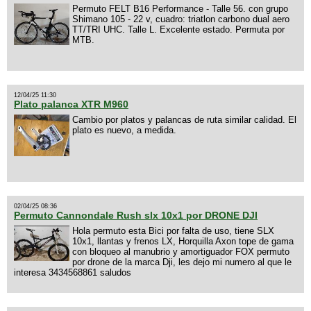
Permuto FELT B16 Performance - Talle 56. con grupo
Shimano 105 - 22 v, cuadro: triatlon carbono dual aero
TT/TRI UHC. Talle L. Excelente estado. Permuta por
MTB.
12/04/25 11:30
Plato palanca XTR M960
Cambio por platos y palancas de ruta similar calidad. El
plato es nuevo, a medida.
02/04/25 08:36
Permuto Cannondale Rush slx 10x1 por DRONE DJI
Hola permuto esta Bici por falta de uso, tiene SLX
10x1, llantas y frenos LX, Horquilla Axon tope de gama
con bloqueo al manubrio y amortiguador FOX permuto
por drone de la marca Dji, les dejo mi numero al que le
interesa 3434568861 saludos