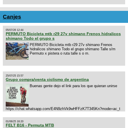
Canjes
05/07/26 12:44
PERMUTO Bicicleta mtb r29 27v shimano Frenos hidralicos
shimano Todo el grupo s
PERMUTO Bicicleta mtb r29 27v shimano Frenos
hidralicos shimano Todo el grupo shimano Talle s/m
Permuto x pistera o ruta talle s o m.
25/07/25 15:57
Grupo compra/venta ciclismo de argentina
Buenas gente dejo el link para los que quieran unirse
https://chat.whatsapp.com/E4N9zhVk9wHFFzK7T345Kn?mode=ac_t
01/06/25 18:20
FELT B16 - Permuta MTB