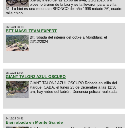
puerto) a eso de las 20:00 de ayer, 25/8/2025, 6 o 7
pibes lo tiraron de la bici y se la llevaron para la villa
31. La bici es una mountain BRONCO del año 1996 rodado 26', cuadro
talle chico
26/12/24 08:13
BTT MASSI TEAM EXPERT
Btt robada del interior del cotxe a Montblanc el
23/12/2024
25/12/24 13:04
GIANT TALON2 AZUL OSCURO
GIANT TALON2 AZUL OSCURO Robada en Villa del
Parque, CABA, el lunes 23 de Diciembre a las 11:38
am, hay video del ladrón. Denuncia policial realizada.
24/12/24 08:41
Bici robada en Monte Grande