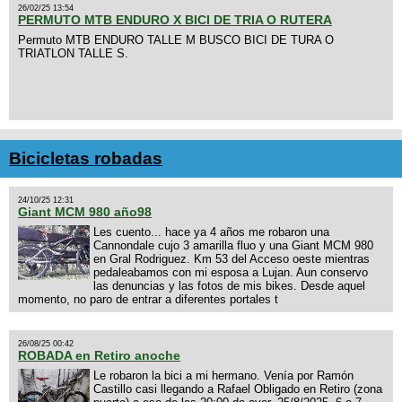
26/02/25 13:54
PERMUTO MTB ENDURO X BICI DE TRIA O RUTERA
Permuto MTB ENDURO TALLE M BUSCO BICI DE TURA O
TRIATLON TALLE S.
Bicicletas robadas
24/10/25 12:31
Giant MCM 980 año98
Les cuento... hace ya 4 años me robaron una
Cannondale cujo 3 amarilla fluo y una Giant MCM 980
en Gral Rodriguez. Km 53 del Acceso oeste mientras
pedaleabamos con mi esposa a Lujan. Aun conservo
las denuncias y las fotos de mis bikes. Desde aquel
momento, no paro de entrar a diferentes portales t
26/08/25 00:42
ROBADA en Retiro anoche
Le robaron la bici a mi hermano. Venía por Ramón
Castillo casi llegando a Rafael Obligado en Retiro (zona