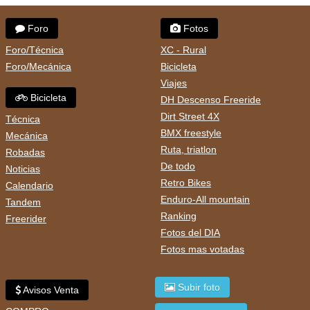
Foro
Fotos
Foro/Técnica
XC - Rural
Foro/Mecánica
Bicicleta
Viajes
Bicicleta
DH Descenso Freeride
Dirt Street 4X
Técnica
BMX freestyle
Mecánica
Ruta, triatlon
Robadas
De todo
Noticias
Retro Bikes
Calendario
Enduro-All mountain
Tandem
Ranking
Freerider
Fotos del DIA
Fotos mas votadas
Subir foto
Avisos Venta