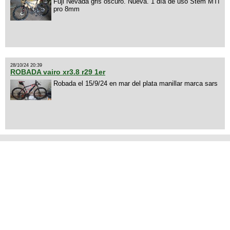
Fuji Nevada gris oscuro. Nueva. 1 día de uso Stem MTI
pro 8mm
28/10/24 20:39
ROBADA vairo xr3.8 r29 1er
Robada el 15/9/24 en mar del plata manillar marca sars