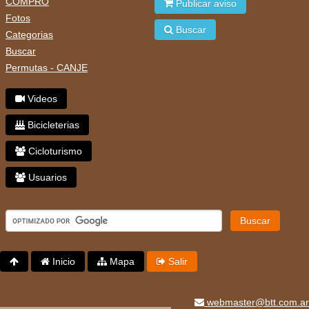
COMPRO
Publicar aviso
Fotos
Buscar
Categorias
Buscar
Permutas - CANJE
Videos
Bicicleterias
Cicloturismo
Usuarios
Buscar
Inicio
Mapa
Salir
webmaster@btt.com.ar