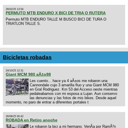
26/02/25 13:54
PERMUTO MTB ENDURO X BICI DE TRIA O RUTERA
Permuto MTB ENDURO TALLE M BUSCO BICI DE TURA O
TRIATLON TALLE S.
Bicicletas robadas
24/10/25 12:31
Giant MCM 980 aÃ±o98
Les cuento... hace ya 4 aÃ±os me robaron una
Cannondale cujo 3 amarilla fluo y una Giant MCM 980
en Gral Rodriguez. Km 53 del Acceso oeste mientras
pedaleabamos con mi esposa a Lujan. Aun conservo
las denuncias y las fotos de mis bikes. Desde aquel
momento, no paro de entrar a diferentes portales t
26/08/25 00:42
ROBADA en Retiro anoche
Le robaron la bici a mi hermano. VenÃ­a por RamÃ³n