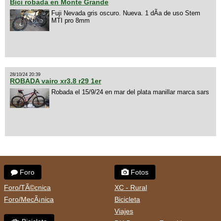
Bici robada en Monte Grande
Fuji Nevada gris oscuro. Nueva. 1 dÃ­a de uso Stem
MTI pro 8mm
28/10/24 20:39
ROBADA vairo xr3.8 r29 1er
Robada el 15/9/24 en mar del plata manillar marca sars
Foro
Fotos
Foro/TÃ©cnica
XC - Rural
Foro/MecÃ¡nica
Bicicleta
Viajes