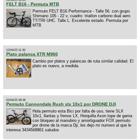
01/06/25 18:20
FELT B16 - Permuta MTB
Permuto FELT B16 Performance - Talle 56. con grupo
Shimano 105 - 22 v, cuadro: triatlon carbono dual aero
TT/TRI UHC. Talle L. Excelente estado. Permuta por
MTB.
12/04/25 11:30
Plato palanca XTR M960
Cambio por platos y palancas de ruta similar calidad. El
plato es nuevo, a medida.
02/04/25 08:36
Permuto Cannondale Rush slx 10x1 por DRONE DJI
Hola permuto esta Bici por falta de uso, tiene SLX
10x1, llantas y frenos LX, Horquilla Axon tope de gama
con bloqueo al manubrio y amortiguador FOX permuto
por drone de la marca Dji, les dejo mi numero al que le
interesa 3434568861 saludos