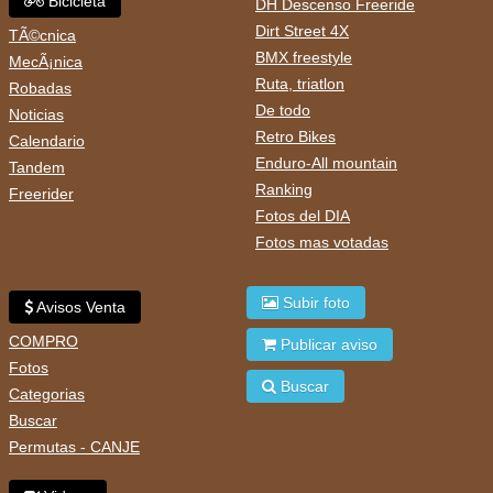
Bicicleta
DH Descenso Freeride
Dirt Street 4X
TÃ©cnica
BMX freestyle
MecÃ¡nica
Ruta, triatlon
Robadas
De todo
Noticias
Retro Bikes
Calendario
Enduro-All mountain
Tandem
Ranking
Freerider
Fotos del DIA
Fotos mas votadas
Subir foto
Avisos Venta
COMPRO
Publicar aviso
Fotos
Buscar
Categorias
Buscar
Permutas - CANJE