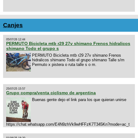
Canjes
05/07/26 12:44
PERMUTO Bicicleta mtb r29 27v shimano Frenos hidralicos
shimano Todo el grupo s
PERMUTO Bicicleta mtb r29 27v shimano Frenos
hidralicos shimano Todo el grupo shimano Talle s/m
Permuto x pistera o ruta talle s o m.
25/07/25 15:57
Grupo compra/venta ciclismo de argentina
Buenas gente dejo el link para los que quieran unirse
https://chat.whatsapp.com/E4N9zhVk9wHFFzK7T345Kn?mode=ac_t