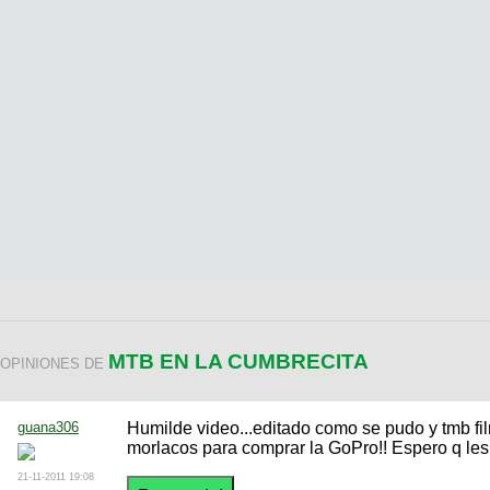
MTB EN LA CUMBRECITA
OPINIONES DE
guana306
Humilde video...editado como se pudo y tmb fi
morlacos para comprar la GoPro!! Espero q les
21-11-2011 19:08