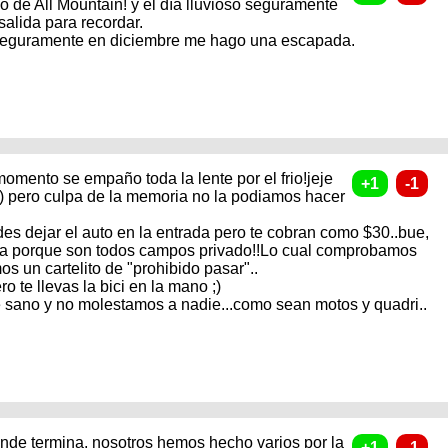
 de All Mountain! y el día lluvioso seguramente
alida para recordar.
. Seguramente en diciembre me hago una escapada.
momento se empaño toda la lente por el frio!jeje
) pero culpa de la memoria no la podiamos hacer
odes dejar el auto en la entrada pero te cobran como $30..bue,
aña porque son todos campos privado!!Lo cual comprobamos
s un cartelito de "prohibido pasar"..
o te llevas la bici en la mano ;)
sano y no molestamos a nadie...como sean motos y quadri..
donde termina, nosotros hemos hecho varios por la