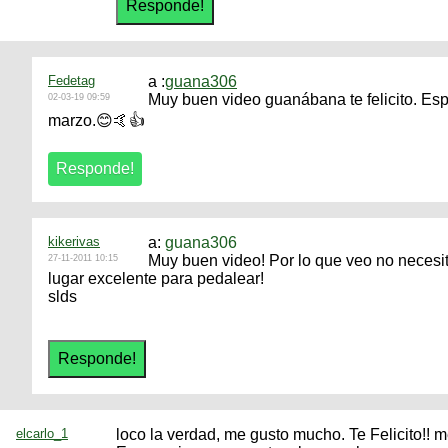
Fedetag
a :
guana306
Muy buen video guanábana te felicito. Es
02-03-19 09:59
marzo.😊🤙👍
kikerivas
a:
guana306
Muy buen video! Por lo que veo no necesit
27-11-2011 10:15
lugar excelente para pedalear!
slds
elcarlo_1
loco la verdad, me gusto mucho. Te Felicito!!