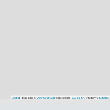
Leaflet
| Map data ©
OpenStreetMap
contributors,
CC-BY-SA
, Imagery ©
Mapbox