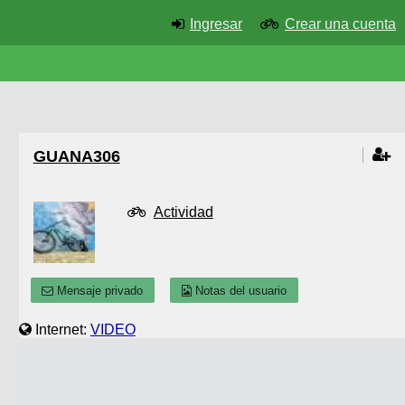
Ingresar
Crear una cuenta
GUANA306
Actividad
Mensaje privado
Notas del usuario
Internet:
VIDEO