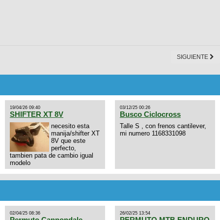
SIGUIENTE
19/04/26 09:40
03/12/25 00:26
SHIFTER XT 8V
Busco Ciclocross
necesito esta
Talle S , con frenos cantilever,
manija/shifter XT
mi numero 1168331098
8V que este
perfecto,
tambien pata de cambio igual
modelo
02/04/25 08:36
26/02/25 13:54
Permuto Cannondale
PERMUTO MTB ENDURO