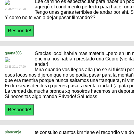
Ese camino es espectacular para hacer un poco
agregó el condimento perfecto para hacer una s
21-11-2011 21:28
Tengo unas ganas terribles de andar por ahí
Y como no te van a dejar pasar filmando??
guana306
Gracias loco! habria mas material..pero en un 
encima nos habian prestado una Gopro (viejita
andar!
22-11-2011 07:20
Mira cuando vos llegas alla (no se si fuiste) p
esos locos nos dijeron que no se podia pasar para la mont
que era mentira porque nunca saltamos una tranquera, ni vimo
En fin si vas deciles q queres pasar a ver la ciudad (a pata per
La verdad da mucha bronca xq nosotros hacemos un deporte 
Si necesitas algo manda Privado! Saludoss
plancanje
te consulto cuantos km tiene el recorrdio y a 