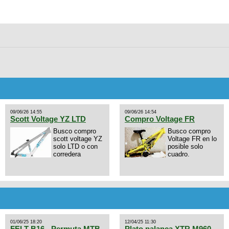
09/06/26 14:55
09/06/26 14:54
Scott Voltage YZ LTD
Compro Voltage FR
Busco compro
Busco compro
scott voltage YZ
Voltage FR en lo
solo LTD o con
posible solo
corredera
cuadro.
01/06/25 18:20
12/04/25 11:30
FELT B16 - Permuta MTB
Plato palanca XTR M960