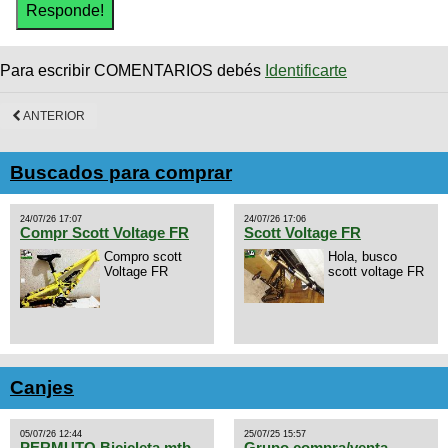
Para escribir COMENTARIOS debés
Identificarte
ANTERIOR
Buscados para comprar
24/07/26 17:07
24/07/26 17:06
Compr Scott Voltage FR
Scott Voltage FR
Compro scott
Hola, busco
Voltage FR
scott voltage FR
Canjes
05/07/26 12:44
25/07/25 15:57
PERMUTO Bicicleta mtb
Grupo compra/venta