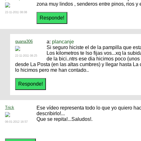
zona muy lindos , senderos entre pinos, rios y e
22-11-2011 08:08
guana306
a:
plancanje
Si seguro hiciste el de la pampilla que es
Los kilometros te lso fijas vos...xq la sub
22-11-2011 08:25
de la bici..ntrs ese dia hicimos poco (uno
desde La Posta (en las altas cumbres) y llegar hasta La 
lo hicimos pero me han contado..
Trick
Ese vídeo representa todo lo que yo quiero hac
describirlo!...
Que se repita!...Saludos!.
06-01-2012 16:57