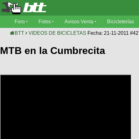
Foro
Foro
Fotos
Avisos Venta
Bicicleterías
Foro
Fotos
BTT
VIDEOS DE BICICLETAS
Fecha: 21-11-2011 #4
Técnica
MTB en la Cumbrecita
Avisos
Mecánica
SUBÍ
Ventas
tu
foto
Bicicleterías
SUBÍ
Galeria
tu
Bicicletas
aviso
XC
Bicicletas
Videos
Buscar
Bicicletas
Viajes
Ultimos
Cicloturismo
Tandem
Descenso
Fotos
Freerider
Dirt
Salidas
Usuarios
Categorias