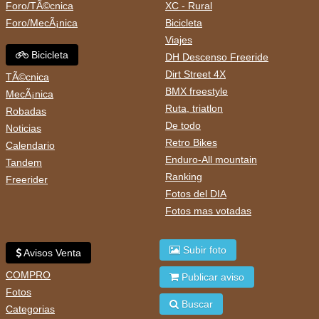
Foro/TÃ©cnica
XC - Rural
Foro/MecÃ¡nica
Bicicleta
Viajes
Bicicleta
DH Descenso Freeride
Dirt Street 4X
TÃ©cnica
BMX freestyle
MecÃ¡nica
Ruta, triatlon
Robadas
De todo
Noticias
Retro Bikes
Calendario
Enduro-All mountain
Tandem
Ranking
Freerider
Fotos del DIA
Fotos mas votadas
Subir foto
Avisos Venta
COMPRO
Publicar aviso
Fotos
Buscar
Categorias