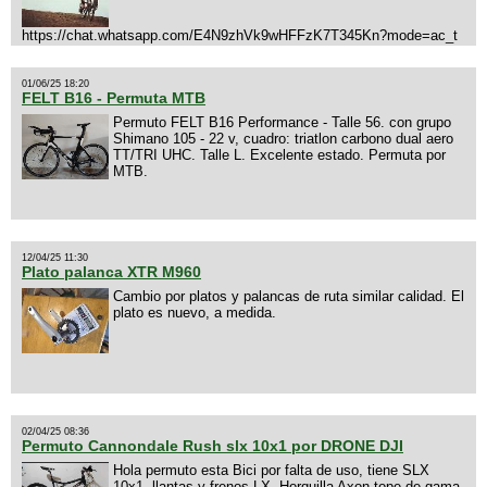
https://chat.whatsapp.com/E4N9zhVk9wHFFzK7T345Kn?mode=ac_t
01/06/25 18:20
FELT B16 - Permuta MTB
Permuto FELT B16 Performance - Talle 56. con grupo
Shimano 105 - 22 v, cuadro: triatlon carbono dual aero
TT/TRI UHC. Talle L. Excelente estado. Permuta por
MTB.
12/04/25 11:30
Plato palanca XTR M960
Cambio por platos y palancas de ruta similar calidad. El
plato es nuevo, a medida.
02/04/25 08:36
Permuto Cannondale Rush slx 10x1 por DRONE DJI
Hola permuto esta Bici por falta de uso, tiene SLX
10x1, llantas y frenos LX, Horquilla Axon tope de gama