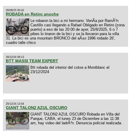
26/08/25 00:42
ROBADA en Retiro anoche
Le robaron la bici a mi hermano. VenÃ­a por RamÃ³n
Castillo casi llegando a Rafael Obligado en Retiro (zona
puerto) a eso de las 20:00 de ayer, 25/8/2025, 6 o 7
pibes lo tiraron de la bici y se la llevaron para la villa
31. La bici es una mountain BRONCO del aÃ±o 1996 rodado 26',
cuadro talle chico
26/12/24 08:13
BTT MASSI TEAM EXPERT
Btt robada del interior del cotxe a Montblanc el
23/12/2024
25/12/24 13:04
GIANT TALON2 AZUL OSCURO
GIANT TALON2 AZUL OSCURO Robada en Villa del
Parque, CABA, el lunes 23 de Diciembre a las 11:38
am, hay video del ladrÃ³n. Denuncia policial realizada.