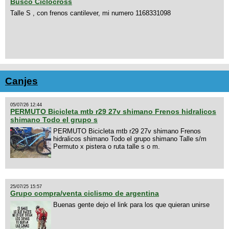
Busco Ciclocross
Talle S , con frenos cantilever, mi numero 1168331098
Canjes
05/07/26 12:44
PERMUTO Bicicleta mtb r29 27v shimano Frenos hidralicos
shimano Todo el grupo s
PERMUTO Bicicleta mtb r29 27v shimano Frenos
hidralicos shimano Todo el grupo shimano Talle s/m
Permuto x pistera o ruta talle s o m.
25/07/25 15:57
Grupo compra/venta ciclismo de argentina
Buenas gente dejo el link para los que quieran unirse