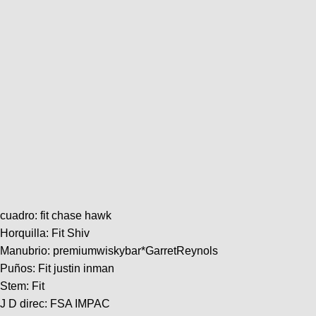
cuadro: fit chase hawk
Horquilla: Fit Shiv
Manubrio: premiumwiskybar*GarretReynols
Puños: Fit justin inman
Stem: Fit
J D direc: FSA IMPAC