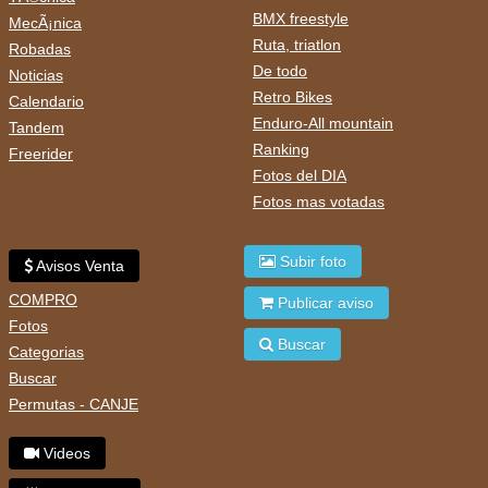
BMX freestyle
MecÃ¡nica
Ruta, triatlon
Robadas
De todo
Noticias
Retro Bikes
Calendario
Enduro-All mountain
Tandem
Ranking
Freerider
Fotos del DIA
Fotos mas votadas
Subir foto
Avisos Venta
COMPRO
Publicar aviso
Fotos
Buscar
Categorias
Buscar
Permutas - CANJE
Videos