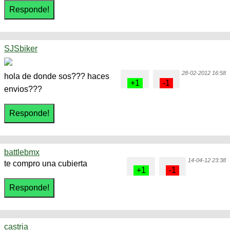
SJSbiker
28-02-2012 16:58
hola de donde sos??? haces
envios???
battlebmx
14-04-12 23:38
te compro una cubierta
castria