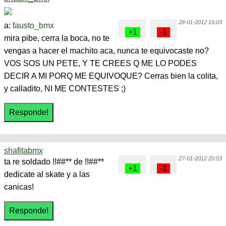
28-01-2012 15:03
a:
fausto_bmx
mira pibe, cerra la boca, no te
vengas a hacer el machito aca, nunca te equivocaste no?
VOS SOS UN PETE, Y TE CREES Q ME LO PODES
DECIR A MI PORQ ME EQUIVOQUE? Cerras bien la colita,
y calladito, NI ME CONTESTES ;)
shafitabmx
27-01-2012 20:53
ta re soldado !!##** de !!##**
dedicate al skate y a las
canicas!