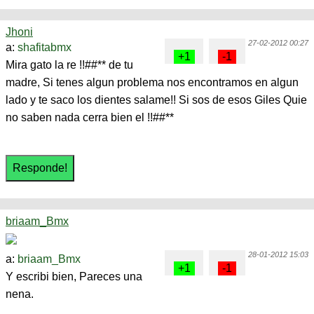
Jhoni
27-02-2012 00:27
a:
shafitabmx
Mira gato la re !!##** de tu
madre, Si tenes algun problema nos encontramos en algun
lado y te saco los dientes salame!! Si sos de esos Giles Quie
no saben nada cerra bien el !!##**
briaam_Bmx
28-01-2012 15:03
a:
briaam_Bmx
Y escribi bien, Pareces una
nena.