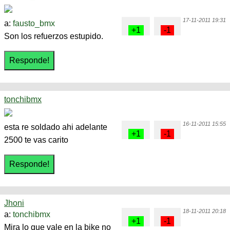
17-11-2011 19:31
a:
fausto_bmx
Son los refuerzos estupido.
tonchibmx
16-11-2011 15:55
esta re soldado ahi adelante
2500 te vas carito
Jhoni
18-11-2011 20:18
a:
tonchibmx
Mira lo que vale en la bike no