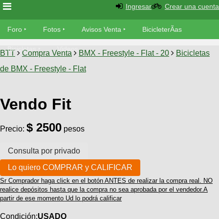
Ingresar
Crear una cuenta
Foro
Foro
Fotos
Avisos Venta
BicicleterÃ­as
Foro
Bicicletas
Videos
Fotos
BTT
Compra Venta
BMX - Freestyle - Flat - 20
Bicicletas
TÃ©cnica
de BMX - Freestyle - Flat
Avisos
MecÃ¡nica
SUBÃ
Ventas
tu foto
Vendo Fit
BicicleterÃ­
Galeria
$ 2500
SUBÃ
as
Precio:
pesos
tu
XC
aviso
Bicicletas
Bicicletas
Buscar
Viajes
Videos
Sr Comprador haga click en el botón ANTES de realizar la compra real. NO
Bicicletas
Ultimos
realice depósitos hasta que la compra no sea aprobada por el vendedor.A
Descenso
Cicloturismo
partir de ese momento Ud lo podrá calificar
Tandem
Fotos
Dirt
Condición:
USADO
Freerider