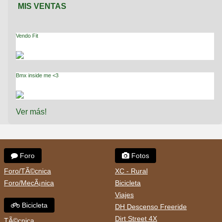
MIS VENTAS
Vendo Fit
Bmx inside me <3
Ver más!
Foro
Fotos
Foro/TÃ©cnica
XC - Rural
Foro/MecÃ¡nica
Bicicleta
Viajes
Bicicleta
DH Descenso Freeride
Dirt Street 4X
TÃ©cnica