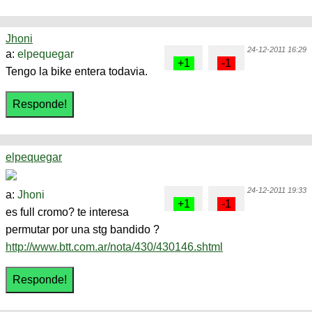
Jhoni
24-12-2011 16:29
a:
elpequegar
Tengo la bike entera todavia.
elpequegar
24-12-2011 19:33
a:
Jhoni
es full cromo? te interesa
permutar por una stg bandido ?
http://www.btt.com.ar/nota/430/430146.shtml