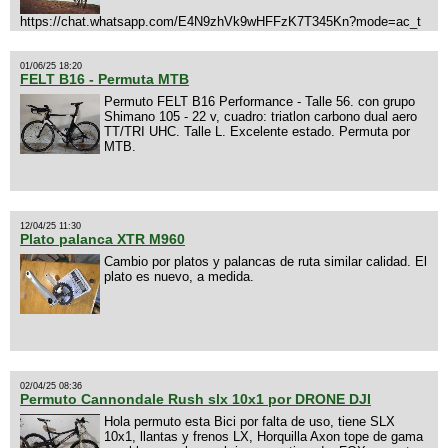
https://chat.whatsapp.com/E4N9zhVk9wHFFzK7T345Kn?mode=ac_t
01/06/25 18:20
FELT B16 - Permuta MTB
Permuto FELT B16 Performance - Talle 56. con grupo
Shimano 105 - 22 v, cuadro: triatlon carbono dual aero
TT/TRI UHC. Talle L. Excelente estado. Permuta por
MTB.
12/04/25 11:30
Plato palanca XTR M960
Cambio por platos y palancas de ruta similar calidad. El
plato es nuevo, a medida.
02/04/25 08:36
Permuto Cannondale Rush slx 10x1 por DRONE DJI
Hola permuto esta Bici por falta de uso, tiene SLX
10x1, llantas y frenos LX, Horquilla Axon tope de gama