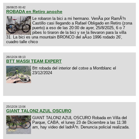
26/08/25 00:42
ROBADA en Retiro anoche
Le robaron la bici a mi hermano. VenÃ­a por RamÃ³n
Castillo casi llegando a Rafael Obligado en Retiro (zona
puerto) a eso de las 20:00 de ayer, 25/8/2025, 6 o 7
pibes lo tiraron de la bici y se la llevaron para la villa
31. La bici es una mountain BRONCO del aÃ±o 1996 rodado 26',
cuadro talle chico
26/12/24 08:13
BTT MASSI TEAM EXPERT
Btt robada del interior del cotxe a Montblanc el
23/12/2024
25/12/24 13:04
GIANT TALON2 AZUL OSCURO
GIANT TALON2 AZUL OSCURO Robada en Villa del
Parque, CABA, el lunes 23 de Diciembre a las 11:38
am, hay video del ladrÃ³n. Denuncia policial realizada.