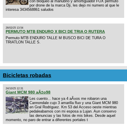
con bloqueo al manubrio y amortiguador FOX permuto
por drone de la marca Dji, les dejo mi numero al que le
interesa 3434568861 saludos
26/02/25 13:54
PERMUTO MTB ENDURO X BICI DE TRIA O RUTERA
Permuto MTB ENDURO TALLE M BUSCO BICI DE TURA O
TRIATLON TALLE S.
Bicicletas robadas
24/10/25 12:31
Giant MCM 980 aÃ±o98
Les cuento... hace ya 4 aÃ±os me robaron una
Cannondale cujo 3 amarilla fluo y una Giant MCM 980
en Gral Rodriguez. Km 53 del Acceso oeste mientras
pedaleabamos con mi esposa a Lujan. Aun conservo
las denuncias y las fotos de mis bikes. Desde aquel
momento, no paro de entrar a diferentes portales t