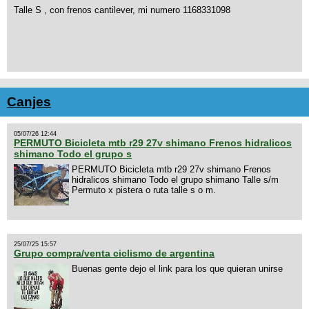
Talle S , con frenos cantilever, mi numero 1168331098
Canjes
05/07/26 12:44
PERMUTO Bicicleta mtb r29 27v shimano Frenos hidralicos
shimano Todo el grupo s
PERMUTO Bicicleta mtb r29 27v shimano Frenos
hidralicos shimano Todo el grupo shimano Talle s/m
Permuto x pistera o ruta talle s o m.
25/07/25 15:57
Grupo compra/venta ciclismo de argentina
Buenas gente dejo el link para los que quieran unirse