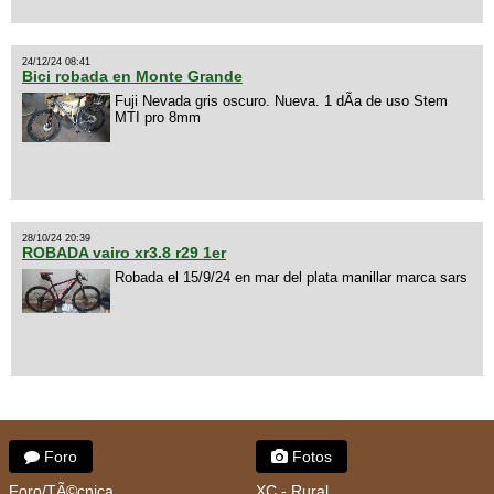
24/12/24 08:41
Bici robada en Monte Grande
Fuji Nevada gris oscuro. Nueva. 1 dÃ­a de uso Stem
MTI pro 8mm
28/10/24 20:39
ROBADA vairo xr3.8 r29 1er
Robada el 15/9/24 en mar del plata manillar marca sars
Foro
Fotos
Foro/TÃ©cnica
XC - Rural