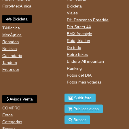
Foro/MecÃ¡nica
Bicicleta
Viajes
Bicicleta
DH Descenso Freeride
Dirt Street 4X
TÃ©cnica
BMX freestyle
MecÃ¡nica
Ruta, triatlon
Robadas
De todo
Noticias
Retro Bikes
Calendario
Enduro-All mountain
Tandem
Ranking
Freerider
Fotos del DIA
Fotos mas votadas
Subir foto
Avisos Venta
COMPRO
Publicar aviso
Fotos
Buscar
Categorias
Buscar