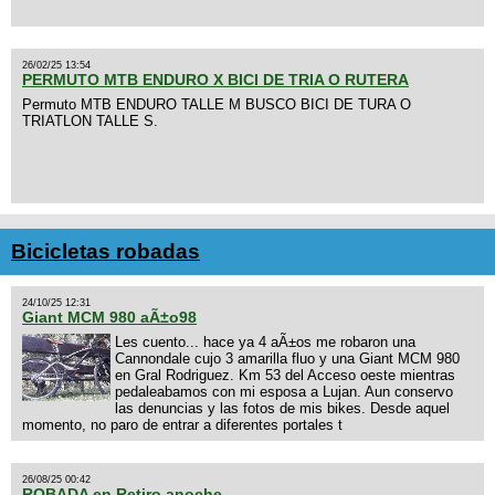
26/02/25 13:54
PERMUTO MTB ENDURO X BICI DE TRIA O RUTERA
Permuto MTB ENDURO TALLE M BUSCO BICI DE TURA O
TRIATLON TALLE S.
Bicicletas robadas
24/10/25 12:31
Giant MCM 980 aÃ±o98
Les cuento... hace ya 4 aÃ±os me robaron una
Cannondale cujo 3 amarilla fluo y una Giant MCM 980
en Gral Rodriguez. Km 53 del Acceso oeste mientras
pedaleabamos con mi esposa a Lujan. Aun conservo
las denuncias y las fotos de mis bikes. Desde aquel
momento, no paro de entrar a diferentes portales t
26/08/25 00:42
ROBADA en Retiro anoche