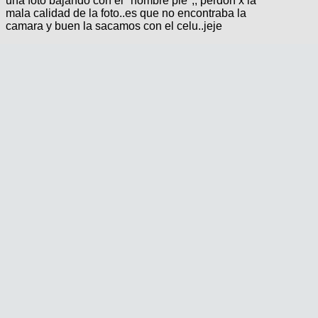
una foto bajando con el ''hombre pie'',, perdon x la
mala calidad de la foto..es que no encontraba la
camara y buen la sacamos con el celu..jeje