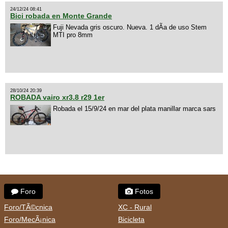
24/12/24 08:41
Bici robada en Monte Grande
Fuji Nevada gris oscuro. Nueva. 1 dÃ­a de uso Stem
MTI pro 8mm
28/10/24 20:39
ROBADA vairo xr3.8 r29 1er
Robada el 15/9/24 en mar del plata manillar marca sars
Foro
Fotos
Foro/TÃ©cnica
XC - Rural
Foro/MecÃ¡nica
Bicicleta