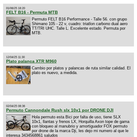
01/06/25 18:20
FELT B16 - Permuta MTB
Permuto FELT B16 Performance - Talle 56. con grupo
Shimano 105 - 22 v, cuadro: triatlon carbono dual aero
TT/TRI UHC. Talle L. Excelente estado. Permuta por
MTB.
12/04/25 11:30
Plato palanca XTR M960
Cambio por platos y palancas de ruta similar calidad. El
plato es nuevo, a medida.
02/04/25 08:36
Permuto Cannondale Rush slx 10x1 por DRONE DJI
Hola permuto esta Bici por falta de uso, tiene SLX
10x1, llantas y frenos LX, Horquilla Axon tope de gama
con bloqueo al manubrio y amortiguador FOX permuto
por drone de la marca Dji, les dejo mi numero al que le
interesa 3434568861 saludos