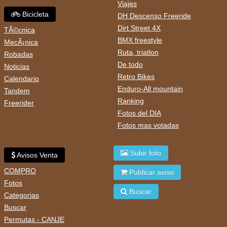
Viajes
Bicicleta
DH Descenso Freeride
Dirt Street 4X
TÃ©cnica
BMX freestyle
MecÃ¡nica
Ruta, triatlon
Robadas
De todo
Noticias
Retro Bikes
Calendario
Enduro-All mountain
Tandem
Ranking
Freerider
Fotos del DIA
Fotos mas votadas
Subir foto
Avisos Venta
COMPRO
Publicar aviso
Fotos
Buscar
Categorias
Buscar
Permutas - CANJE