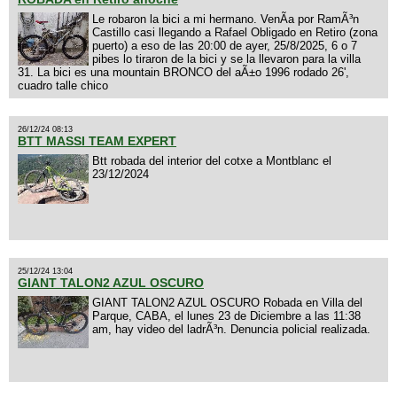
Le robaron la bici a mi hermano. VenÃ­a por RamÃ³n
Castillo casi llegando a Rafael Obligado en Retiro (zona
puerto) a eso de las 20:00 de ayer, 25/8/2025, 6 o 7
pibes lo tiraron de la bici y se la llevaron para la villa
31. La bici es una mountain BRONCO del aÃ±o 1996 rodado 26',
cuadro talle chico
26/12/24 08:13
BTT MASSI TEAM EXPERT
Btt robada del interior del cotxe a Montblanc el
23/12/2024
25/12/24 13:04
GIANT TALON2 AZUL OSCURO
GIANT TALON2 AZUL OSCURO Robada en Villa del
Parque, CABA, el lunes 23 de Diciembre a las 11:38
am, hay video del ladrÃ³n. Denuncia policial realizada.