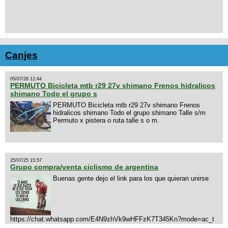
Canjes
05/07/26 12:44
PERMUTO Bicicleta mtb r29 27v shimano Frenos hidralicos
shimano Todo el grupo s
PERMUTO Bicicleta mtb r29 27v shimano Frenos
hidralicos shimano Todo el grupo shimano Talle s/m
Permuto x pistera o ruta talle s o m.
25/07/25 15:57
Grupo compra/venta ciclismo de argentina
Buenas gente dejo el link para los que quieran unirse
https://chat.whatsapp.com/E4N9zhVk9wHFFzK7T345Kn?mode=ac_t