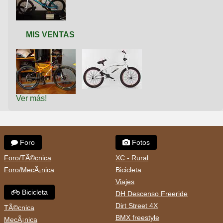
MIS VENTAS
Ver más!
Foro
Fotos
Foro/TÃ©cnica
XC - Rural
Foro/MecÃ¡nica
Bicicleta
Viajes
Bicicleta
DH Descenso Freeride
Dirt Street 4X
TÃ©cnica
BMX freestyle
MecÃ¡nica