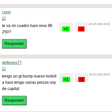
conri
24-10-2011 16:01
te va mi cuadro haro revo 98
250?
deftones77
29-11-2011 00:07
tengo un gt bump nuevo horkill
a haro tengo varias peizas soy
de capital