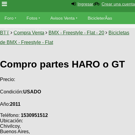
Ingresar
Crear una cuenta
Foro
Foro
Fotos
Avisos Venta
BicicleterÃ­as
Foro
Bicicletas
Videos
Fotos
BTT
Compra Venta
BMX - Freestyle - Flat - 20
Bicicletas
TÃ©cnica
de BMX - Freestyle - Flat
Avisos
MecÃ¡nica
SUBÃ
Ventas
tu foto
Compro partes HARO o GT
BicicleterÃ­
Galeria
SUBÃ
as
Precio:
tu
XC
aviso
Bicicletas
Condición:
USADO
Bicicletas
Año:
2011
Buscar
Viajes
Videos
Bicicletas
Teléfono:
1530951512
Ultimos
Descenso
Ubicación:
Cicloturismo
Tandem
Chivilcoy,
Fotos
Dirt
Buenos Aires,
Freerider