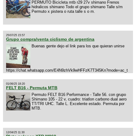
PERMUTO Bicicleta mtb r29 27v shimano Frenos
hidralicos shimano Todo el grupo shimano Talle s/m
Permuto x pistera o ruta talle s o m.
25/07/25 15:57
Grupo compra/venta ciclismo de argentina
Buenas gente dejo el link para los que quieran unirse
https://chat.whatsapp.com/E4N9zhVk9wHFFzK7T345Kn?mode=ac_t
01/06/25 18:20
FELT B16 - Permuta MTB
Permuto FELT B16 Performance - Talle 56. con grupo
Shimano 105 - 22 v, cuadro: triatlon carbono dual aero
TT/TRI UHC. Talle L. Excelente estado. Permuta por
MTB.
12/04/25 11:30