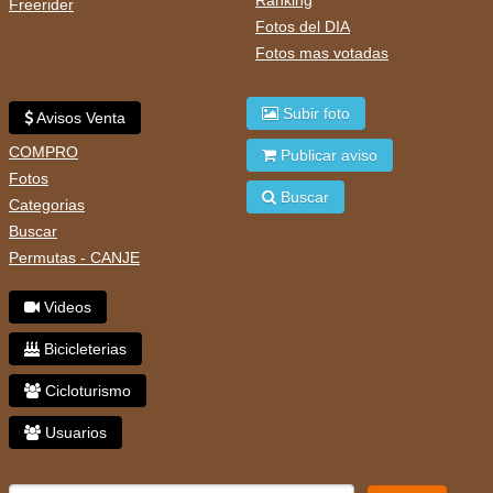
Freerider
Fotos del DIA
Fotos mas votadas
Subir foto
Avisos Venta
COMPRO
Publicar aviso
Fotos
Buscar
Categorias
Buscar
Permutas - CANJE
Videos
Bicicleterias
Cicloturismo
Usuarios