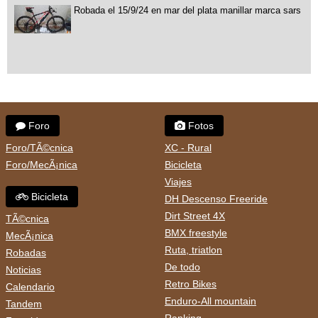
Robada el 15/9/24 en mar del plata manillar marca sars
Foro
Fotos
Foro/TÃ©cnica
XC - Rural
Foro/MecÃ¡nica
Bicicleta
Viajes
Bicicleta
DH Descenso Freeride
Dirt Street 4X
TÃ©cnica
BMX freestyle
MecÃ¡nica
Ruta, triatlon
Robadas
De todo
Noticias
Retro Bikes
Calendario
Enduro-All mountain
Tandem
Ranking