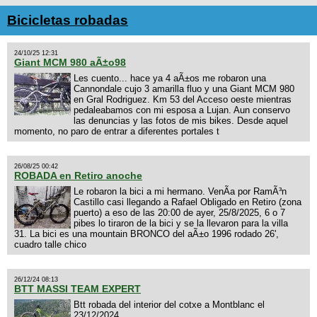
Bicicletas robadas
24/10/25 12:31
Giant MCM 980 aÃ±o98
Les cuento... hace ya 4 aÃ±os me robaron una
Cannondale cujo 3 amarilla fluo y una Giant MCM 980
en Gral Rodriguez. Km 53 del Acceso oeste mientras
pedaleabamos con mi esposa a Lujan. Aun conservo
las denuncias y las fotos de mis bikes. Desde aquel
momento, no paro de entrar a diferentes portales t
26/08/25 00:42
ROBADA en Retiro anoche
Le robaron la bici a mi hermano. VenÃ­a por RamÃ³n
Castillo casi llegando a Rafael Obligado en Retiro (zona
puerto) a eso de las 20:00 de ayer, 25/8/2025, 6 o 7
pibes lo tiraron de la bici y se la llevaron para la villa
31. La bici es una mountain BRONCO del aÃ±o 1996 rodado 26',
cuadro talle chico
26/12/24 08:13
BTT MASSI TEAM EXPERT
Btt robada del interior del cotxe a Montblanc el
23/12/2024