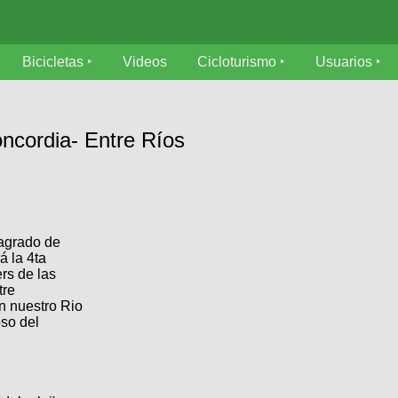
Bicicletas
Videos
Cicloturismo
Usuarios
oncordia- Entre Ríos
 agrado de
á la 4ta
ers de las
tre
n nuestro Rio
oso del