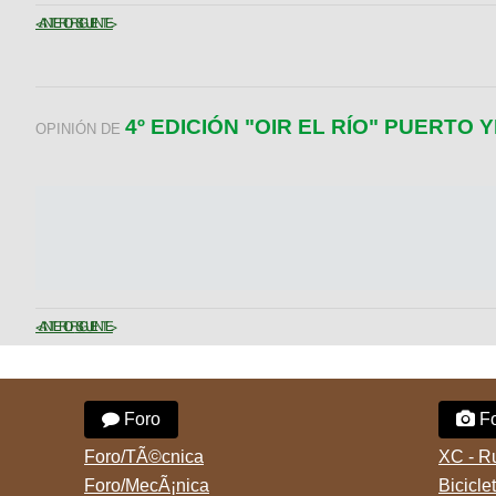
< ANTERIOR
SIGUIENTE >
4º EDICIÓN "OIR EL RÍO" PUERTO
OPINIÓN DE
< ANTERIOR
SIGUIENTE >
Foro
Fo
Foro/TÃ©cnica
XC - R
Foro/MecÃ¡nica
Bicicle