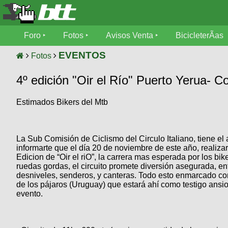
Foro
Foro
Fotos
Avisos Venta
BicicleterÃ­as
Foro
Fotos
EVENTOS
Fotos
TÃ©cnica
4º edición "Oir el Río" Puerto Yerua- C
Avisos
MecÃ¡nica
SUBÃ
Ventas
Estimados Bikers del Mtb
tu foto
BicicleterÃ­
Galeria
SUBÃ
as
La Sub Comisión de Ciclismo del Circulo Italiano, tiene el
tu
XC
informarte que el día 20 de noviembre de este año, realizar
aviso
Bicicletas
Edicion de “Oir el riO”, la carrera mas esperada por los bik
Bicicletas
ruedas gordas, el circuito promete diversión asegurada, en
desniveles, senderos, y canteras. Todo esto enmarcado co
Buscar
Viajes
Videos
de los pájaros (Uruguay) que estará ahí como testigo ansi
Bicicletas
evento.
Ultimos
Descenso
Cicloturismo
Tandem
Fotos
Dirt
Freerider