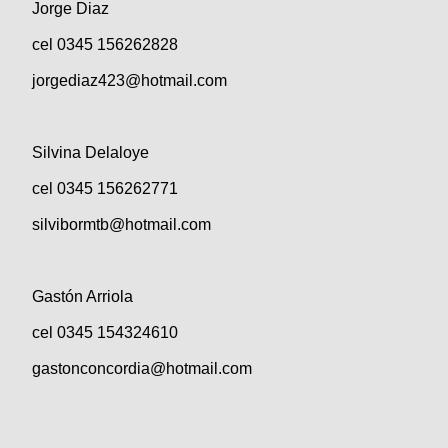
Jorge Diaz
cel 0345 156262828
jorgediaz423@hotmail.com
Silvina Delaloye
cel 0345 156262771
silvibormtb@hotmail.com
Gastón Arriola
cel 0345 154324610
gastonconcordia@hotmail.com