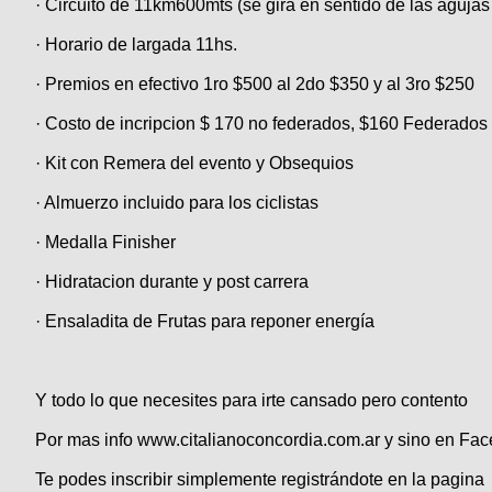
· Circuito de 11km600mts (se gira en sentido de las agujas 
Categorias
BMX
Salidas
Usuarios
TÃ©cnica
COMPRO
· Horario de largada 11hs.
Ruta,
Operadores
triatlon
de
MecÃ¡nica
Ãšltimos
CANJE
· Premios en efectivo 1ro $500 al 2do $350 y al 3ro $250
cicloturismo
De
Robadas
Buscar
Mi
· Costo de incripcion $ 170 no federados, $160 Federados 
todo
Relatos
ReputaciÃ³n
Noticias
de
Mis
Retro
· Kit con Remera del evento y Obsequios
viajes
Amigos
Mis
Calendario
Compras
Enduro
· Almuerzo incluido para los ciclistas
Foro
Actividad
de
de
Mis
· Medalla Finisher
viajes
Amigos
Ventas
Ranking
· Hidratacion durante y post carrera
Fotos
· Ensaladita de Frutas para reponer energía
del
DÃA
Y todo lo que necesites para irte cansado pero contento
Fotos
Por mas info www.citalianoconcordia.com.ar y sino en Fa
mas
votadas
Te podes inscribir simplemente registrándote en la pagina