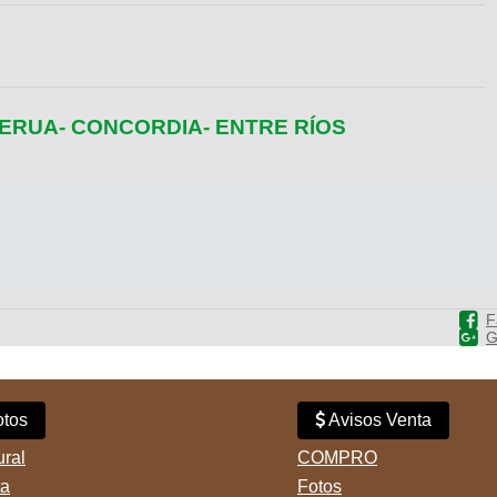
 YERUA- CONCORDIA- ENTRE RÍOS
F
G
tos
Avisos Venta
ural
COMPRO
ta
Fotos