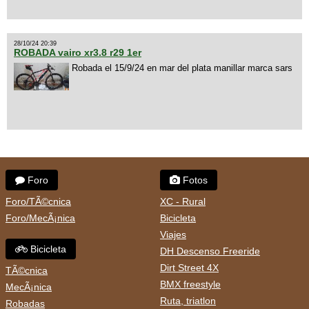
28/10/24 20:39
ROBADA vairo xr3.8 r29 1er
Robada el 15/9/24 en mar del plata manillar marca sars
Foro
Fotos
Foro/TÃ©cnica
XC - Rural
Foro/MecÃ¡nica
Bicicleta
Viajes
Bicicleta
DH Descenso Freeride
Dirt Street 4X
TÃ©cnica
BMX freestyle
MecÃ¡nica
Ruta, triatlon
Robadas