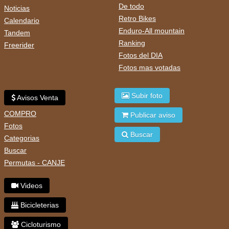
De todo
Noticias
Retro Bikes
Calendario
Enduro-All mountain
Tandem
Ranking
Freerider
Fotos del DIA
Fotos mas votadas
Subir foto
Avisos Venta
COMPRO
Publicar aviso
Fotos
Buscar
Categorias
Buscar
Permutas - CANJE
Videos
Bicicleterias
Cicloturismo