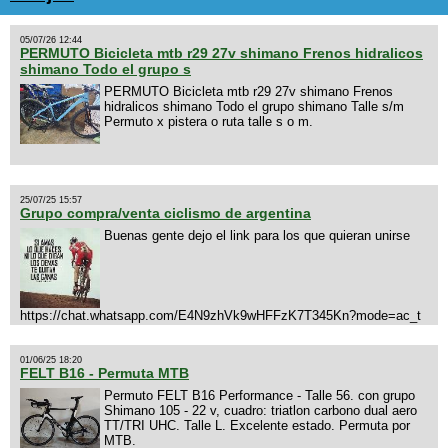
05/07/26 12:44
PERMUTO Bicicleta mtb r29 27v shimano Frenos hidralicos
shimano Todo el grupo s
PERMUTO Bicicleta mtb r29 27v shimano Frenos
hidralicos shimano Todo el grupo shimano Talle s/m
Permuto x pistera o ruta talle s o m.
25/07/25 15:57
Grupo compra/venta ciclismo de argentina
Buenas gente dejo el link para los que quieran unirse
https://chat.whatsapp.com/E4N9zhVk9wHFFzK7T345Kn?mode=ac_t
01/06/25 18:20
FELT B16 - Permuta MTB
Permuto FELT B16 Performance - Talle 56. con grupo
Shimano 105 - 22 v, cuadro: triatlon carbono dual aero
TT/TRI UHC. Talle L. Excelente estado. Permuta por
MTB.