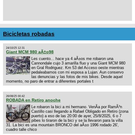
Bicicletas robadas
24/10/25 12:31
Giant MCM 980 aÃ±o98
Les cuento... hace ya 4 aÃ±os me robaron una
Cannondale cujo 3 amarilla fluo y una Giant MCM 980
en Gral Rodriguez. Km 53 del Acceso oeste mientras
pedaleabamos con mi esposa a Lujan. Aun conservo
las denuncias y las fotos de mis bikes. Desde aquel
momento, no paro de entrar a diferentes portales t
26/08/25 00:42
ROBADA en Retiro anoche
Le robaron la bici a mi hermano. VenÃ­a por RamÃ³n
Castillo casi llegando a Rafael Obligado en Retiro (zona
puerto) a eso de las 20:00 de ayer, 25/8/2025, 6 o 7
pibes lo tiraron de la bici y se la llevaron para la villa
31. La bici es una mountain BRONCO del aÃ±o 1996 rodado 26',
cuadro talle chico