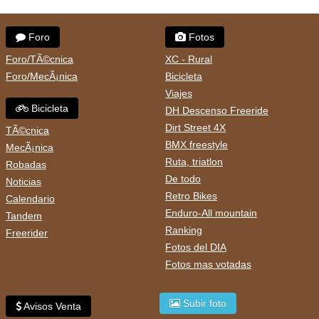
Foro
Fotos
Foro/TÃ©cnica
XC - Rural
Foro/MecÃ¡nica
Bicicleta
Viajes
Bicicleta
DH Descenso Freeride
Dirt Street 4X
TÃ©cnica
BMX freestyle
MecÃ¡nica
Ruta, triatlon
Robadas
De todo
Noticias
Retro Bikes
Calendario
Enduro-All mountain
Tandem
Ranking
Freerider
Fotos del DIA
Fotos mas votadas
Subir foto
Avisos Venta