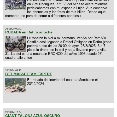
Cannondale cujo 3 amarilla fluo y una Giant MCM 980
en Gral Rodriguez. Km 53 del Acceso oeste mientras
pedaleabamos con mi esposa a Lujan. Aun conservo
las denuncias y las fotos de mis bikes. Desde aquel
momento, no paro de entrar a diferentes portales t
26/08/25 00:42
ROBADA en Retiro anoche
Le robaron la bici a mi hermano. VenÃ­a por RamÃ³n
Castillo casi llegando a Rafael Obligado en Retiro (zona
puerto) a eso de las 20:00 de ayer, 25/8/2025, 6 o 7
pibes lo tiraron de la bici y se la llevaron para la villa
31. La bici es una mountain BRONCO del aÃ±o 1996 rodado 26',
cuadro talle chico
26/12/24 08:13
BTT MASSI TEAM EXPERT
Btt robada del interior del cotxe a Montblanc el
23/12/2024
25/12/24 13:04
GIANT TALON2 AZUL OSCURO