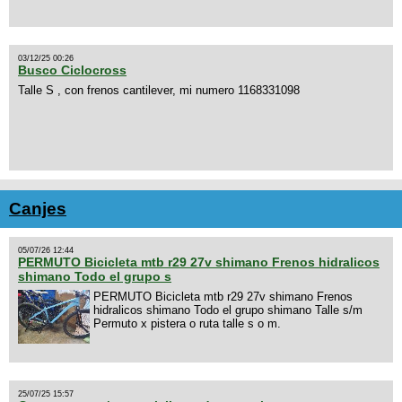
03/12/25 00:26
Busco Ciclocross
Talle S , con frenos cantilever, mi numero 1168331098
Canjes
05/07/26 12:44
PERMUTO Bicicleta mtb r29 27v shimano Frenos hidralicos
shimano Todo el grupo s
PERMUTO Bicicleta mtb r29 27v shimano Frenos
hidralicos shimano Todo el grupo shimano Talle s/m
Permuto x pistera o ruta talle s o m.
25/07/25 15:57