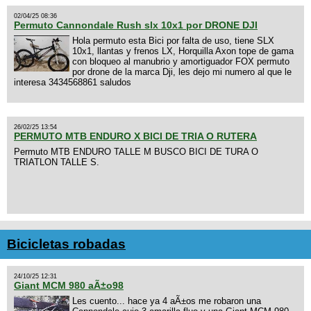
02/04/25 08:36
Permuto Cannondale Rush slx 10x1 por DRONE DJI
Hola permuto esta Bici por falta de uso, tiene SLX
10x1, llantas y frenos LX, Horquilla Axon tope de gama
con bloqueo al manubrio y amortiguador FOX permuto
por drone de la marca Dji, les dejo mi numero al que le
interesa 3434568861 saludos
26/02/25 13:54
PERMUTO MTB ENDURO X BICI DE TRIA O RUTERA
Permuto MTB ENDURO TALLE M BUSCO BICI DE TURA O
TRIATLON TALLE S.
Bicicletas robadas
24/10/25 12:31
Giant MCM 980 aÃ±o98
Les cuento... hace ya 4 aÃ±os me robaron una