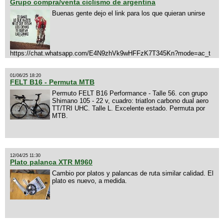
Grupo compra/venta ciclismo de argentina
Buenas gente dejo el link para los que quieran unirse
https://chat.whatsapp.com/E4N9zhVk9wHFFzK7T345Kn?mode=ac_t
01/06/25 18:20
FELT B16 - Permuta MTB
Permuto FELT B16 Performance - Talle 56. con grupo
Shimano 105 - 22 v, cuadro: triatlon carbono dual aero
TT/TRI UHC. Talle L. Excelente estado. Permuta por
MTB.
12/04/25 11:30
Plato palanca XTR M960
Cambio por platos y palancas de ruta similar calidad. El
plato es nuevo, a medida.