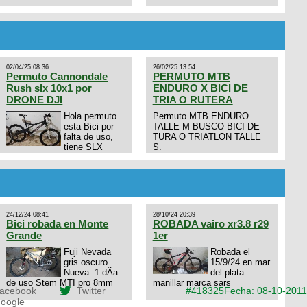
02/04/25 08:36
26/02/25 13:54
Permuto Cannondale
PERMUTO MTB
Rush slx 10x1 por
ENDURO X BICI DE
DRONE DJI
TRIA O RUTERA
Hola permuto
Permuto MTB ENDURO
esta Bici por
TALLE M BUSCO BICI DE
falta de uso,
TURA O TRIATLON TALLE
tiene SLX
S.
10x1, llantas y frenos LX,
Horquilla Axon tope de gama
con bloqueo al manubrio y
amortiguador FOX permuto
por drone de la marca Dji, les
dejo mi numero al que le
24/12/24 08:41
28/10/24 20:39
interesa 3434568861 saludos
Bici robada en Monte
ROBADA vairo xr3.8 r29
Grande
1er
Fuji Nevada
Robada el
gris oscuro.
15/9/24 en mar
Nueva. 1 dÃ­a
del plata
de uso Stem MTI pro 8mm
manillar marca sars
acebook
Twitter
#418325
Fecha: 08-10-2011
oogle