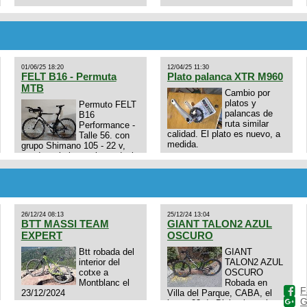
01/06/25 18:20
12/04/25 11:30
FELT B16 - Permuta
Plato palanca XTR M960
MTB
Cambio por
platos y
Permuto FELT
palancas de
B16
ruta similar
Performance -
calidad. El plato es nuevo, a
Talle 56. con
medida.
grupo Shimano 105 - 22 v,
cuadro: triatlon carbono dual
E4N9zhVk9wHFFzK7T345Kn?
aero TT/TRI UHC. Talle L.
Excelente estado. Permuta
por MTB.
26/12/24 08:13
25/12/24 13:04
BTT MASSI TEAM
GIANT TALON2 AZUL
EXPERT
OSCURO
Btt robada del
GIANT
interior del
TALON2 AZUL
cotxe a
OSCURO
Montblanc el
Robada en
F
23/12/2024
Villa del Parque, CABA, el
G
lunes 23 de Diciembre a las