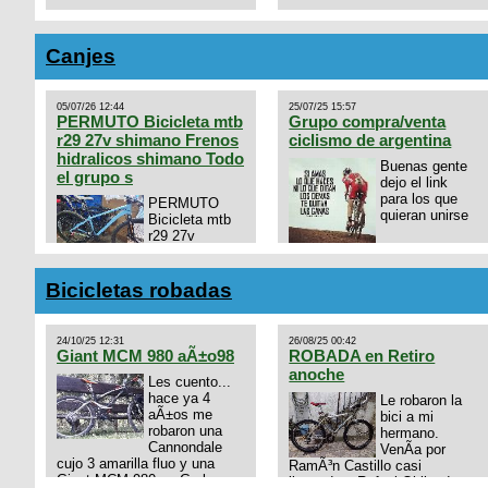
Canjes
05/07/26 12:44
25/07/25 15:57
PERMUTO Bicicleta mtb
Grupo compra/venta
r29 27v shimano Frenos
ciclismo de argentina
hidralicos shimano Todo
Buenas gente
el grupo s
dejo el link
para los que
PERMUTO
quieran unirse
Bicicleta mtb
r29 27v
shimano
https://chat.whatsapp.com/
Frenos hidralicos shimano
mode=ac_t
Todo el grupo shimano Talle
Bicicletas robadas
s/m Permuto x pistera o ruta
talle s o m.
24/10/25 12:31
26/08/25 00:42
Giant MCM 980 aÃ±o98
ROBADA en Retiro
anoche
Les cuento...
hace ya 4
Le robaron la
aÃ±os me
bici a mi
robaron una
hermano.
Cannondale
VenÃ­a por
cujo 3 amarilla fluo y una
RamÃ³n Castillo casi
Giant MCM 980 en Gral
llegando a Rafael Obligado en