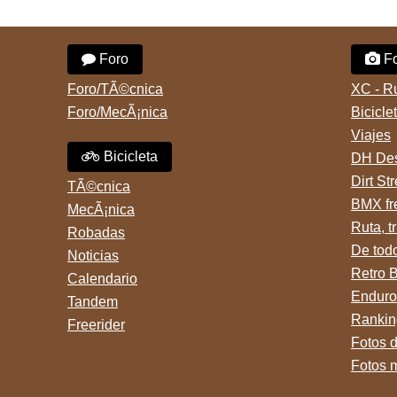
Rodriguez. Km 53 del Acceso
Retiro (zona puerto) a eso de
oeste mientras
las 20:00 de ayer, 25/8/2025,
pedaleabamos con mi esposa
6 o 7 pibes lo tiraron de la
a Lujan. Aun conservo las
bici y se la llevaron para la
Foro
Fo
denuncias y las fotos de mis
villa 31. La bici es una
bikes. Desde aquel momento,
mountain BRONCO del aÃ±o
no paro de entrar a diferentes
1996 rodado 26', cuadro talle
Foro/TÃ©cnica
XC - R
portales t
chico
Foro/MecÃ¡nica
Bicicle
Viajes
Bicicleta
DH Des
Dirt St
TÃ©cnica
BMX fr
MecÃ¡nica
Ruta, tr
Robadas
De tod
Noticias
Retro 
Calendario
Enduro
Tandem
Rankin
Freerider
Fotos 
Fotos 