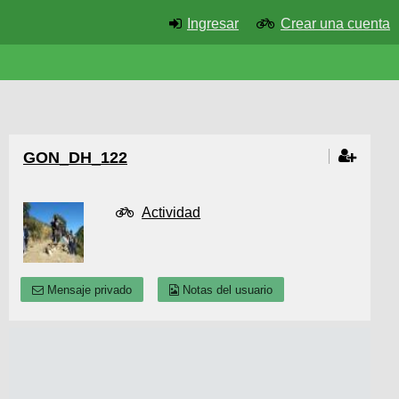
Ingresar
Crear una cuenta
GON_DH_122
Actividad
Mensaje privado
Notas del usuario