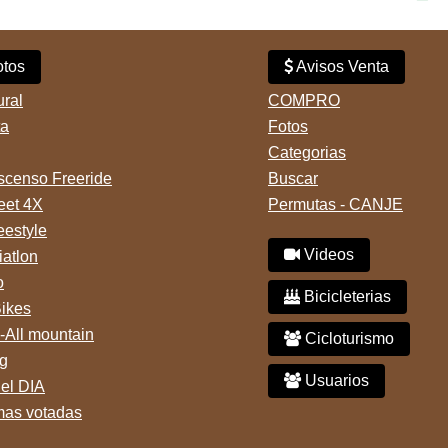
11:38 am, hay video del
ladrÃ³n. Denuncia policial
realizada.
tos
Avisos Venta
ural
COMPRO
ta
Fotos
Categorias
censo Freeride
Buscar
reet 4X
Permutas - CANJE
eestyle
Videos
iatlon
o
Bicicleterias
Bikes
-All mountain
Cicloturismo
g
Usuarios
del DIA
mas votadas