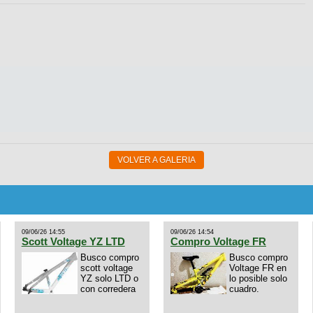
VOLVER A GALERIA
09/06/26 14:55
09/06/26 14:54
Scott Voltage YZ LTD
Compro Voltage FR
Busco compro
Busco compro
scott voltage
Voltage FR en
YZ solo LTD o
lo posible solo
con corredera
cuadro.