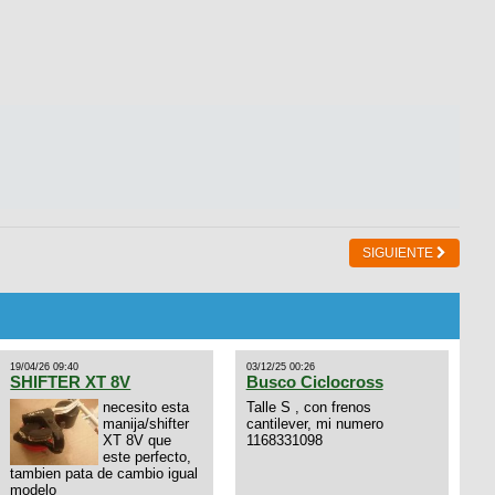
SIGUIENTE
19/04/26 09:40
03/12/25 00:26
SHIFTER XT 8V
Busco Ciclocross
necesito esta
Talle S , con frenos
manija/shifter
cantilever, mi numero
XT 8V que
1168331098
este perfecto,
tambien pata de cambio igual
modelo