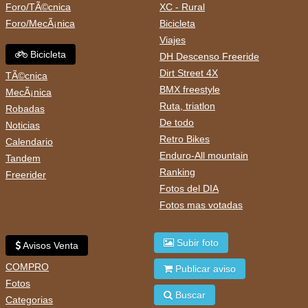
Foro/TÃ©cnica
XC - Rural
Foro/MecÃ¡nica
Bicicleta
Viajes
Bicicleta
DH Descenso Freeride
Dirt Street 4X
TÃ©cnica
BMX freestyle
MecÃ¡nica
Ruta, triatlon
Robadas
De todo
Noticias
Retro Bikes
Calendario
Enduro-All mountain
Tandem
Ranking
Freerider
Fotos del DIA
Fotos mas votadas
Subir foto
Avisos Venta
COMPRO
Publicar aviso
Fotos
Buscar
Categorias