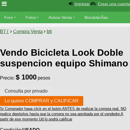
Ingresar
Crear una cuenta
Foro
Foro
Fotos
Avisos Venta
BicicleterÃ­as
Foro
Bicicletas
Videos
Fotos
BTT
Compra Venta
btt
TÃ©cnica
Avisos
MecÃ¡nica
Vendo Bicicleta Look Doble
SUBÃ
Ventas
tu foto
suspencion equipo Shimano
BicicleterÃ­
Galeria
SUBÃ
$ 1000
as
Precio:
pesos
tu
XC
aviso
Bicicletas
Bicicletas
Buscar
Viajes
Videos
Sr Comprador haga click en el botón ANTES de realizar la compra real. NO
Bicicletas
Ultimos
Descenso
realice depósitos hasta que la compra no sea aprobada por el vendedor.A
Cicloturismo
partir de ese momento Ud lo podrá calificar
Tandem
Fotos
Dirt
Freerider
Condición:
USADO