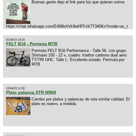
Buenas gente dejo el link para los que quieran unirse
https://chat.whatsapp.com/E4N9zhVk9wHFFzK7T345Kn?mode=ac_t
01/06/25 18:20
FELT B16 - Permuta MTB
Permuto FELT B16 Performance - Talle 56. con grupo
Shimano 105 - 22 v, cuadro: triatlon carbono dual aero
TT/TRI UHC. Talle L. Excelente estado. Permuta por
MTB.
12/04/25 11:30
Plato palanca XTR M960
Cambio por platos y palancas de ruta similar calidad. El
plato es nuevo, a medida.