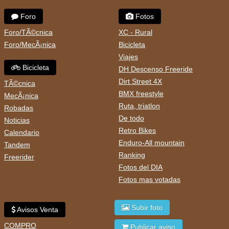
Foro
Fotos
Foro/TÃ©cnica
XC - Rural
Foro/MecÃ¡nica
Bicicleta
Viajes
Bicicleta
DH Descenso Freeride
Dirt Street 4X
TÃ©cnica
BMX freestyle
MecÃ¡nica
Ruta, triatlon
Robadas
De todo
Noticias
Retro Bikes
Calendario
Enduro-All mountain
Tandem
Ranking
Freerider
Fotos del DIA
Fotos mas votadas
Subir foto
Avisos Venta
COMPRO
Publicar aviso