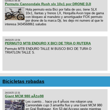
02/04/25 08:36
Permuto Cannondale Rush slx 10x1 por DRONE DJI
Hola permuto esta Bici por falta de uso, tiene SLX
10x1, llantas y frenos LX, Horquilla Axon tope de gama
con bloqueo al manubrio y amortiguador FOX permuto
por drone de la marca Dji, les dejo mi numero al que le
interesa 3434568861 saludos
26/02/25 13:54
PERMUTO MTB ENDURO X BICI DE TRIA O RUTERA
Permuto MTB ENDURO TALLE M BUSCO BICI DE TURA O
TRIATLON TALLE S.
Bicicletas robadas
24/10/25 12:31
Giant MCM 980 aÃ±o98
Les cuento... hace ya 4 aÃ±os me robaron una
Cannondale cujo 3 amarilla fluo y una Giant MCM 980
en Gral Rodriguez. Km 53 del Acceso oeste mientras