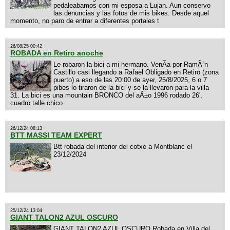
pedaleabamos con mi esposa a Lujan. Aun conservo
las denuncias y las fotos de mis bikes. Desde aquel
momento, no paro de entrar a diferentes portales t
26/08/25 00:42
ROBADA en Retiro anoche
Le robaron la bici a mi hermano. VenÃ­a por RamÃ³n
Castillo casi llegando a Rafael Obligado en Retiro (zona
puerto) a eso de las 20:00 de ayer, 25/8/2025, 6 o 7
pibes lo tiraron de la bici y se la llevaron para la villa
31. La bici es una mountain BRONCO del aÃ±o 1996 rodado 26',
cuadro talle chico
26/12/24 08:13
BTT MASSI TEAM EXPERT
Btt robada del interior del cotxe a Montblanc el
23/12/2024
25/12/24 13:04
GIANT TALON2 AZUL OSCURO
GIANT TALON2 AZUL OSCURO Robada en Villa del