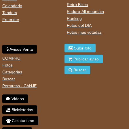
Retro Bikes
Calendario
Enduro-All mountain
Tandem
Ranking
Freerider
Fotos del DIA
Fotos mas votadas
Subir foto
Avisos Venta
COMPRO
Publicar aviso
Fotos
Buscar
Categorias
Buscar
Permutas - CANJE
Videos
Bicicleterias
Cicloturismo