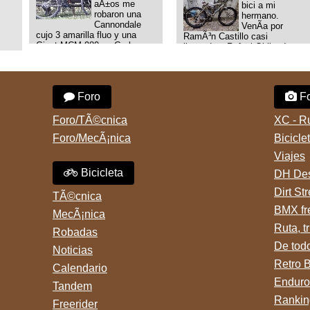
aÃ±os me
bici a mi
robaron una
hermano.
Cannondale
VenÃ­a por
cujo 3 amarilla fluo y una
RamÃ³n Castillo casi
Giant MCM 980 en Gral
llegando a Rafael Obligado en
Rodriguez. Km 53 del Acceso
Retiro (zona puerto) a eso de
oeste mientras
las 20:00 de ayer, 25/8/2025,
pedaleabamos con mi esposa
6 o 7 pibes lo tiraron de la
a Lujan. Aun conservo las
bici y se la llevaron para la
Foro
Fo
denuncias y las fotos de mis
villa 31. La bici es una
bikes. Desde aquel momento,
mountain BRONCO del aÃ±o
no paro de entrar a diferentes
1996 rodado 26', cuadro talle
Foro/TÃ©cnica
XC - R
portales t
chico
Foro/MecÃ¡nica
Bicicle
Viajes
Bicicleta
DH Des
Dirt St
TÃ©cnica
BMX fr
MecÃ¡nica
Ruta, tr
Robadas
De tod
Noticias
Retro 
Calendario
Enduro
Tandem
Rankin
Freerider