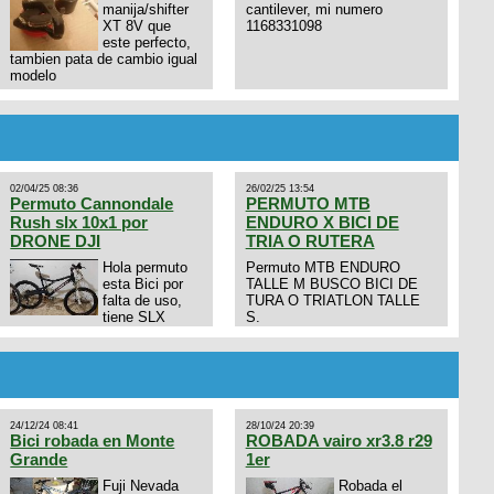
manija/shifter
cantilever, mi numero
XT 8V que
1168331098
este perfecto,
tambien pata de cambio igual
modelo
02/04/25 08:36
26/02/25 13:54
Permuto Cannondale
PERMUTO MTB
Rush slx 10x1 por
ENDURO X BICI DE
DRONE DJI
TRIA O RUTERA
Hola permuto
Permuto MTB ENDURO
esta Bici por
TALLE M BUSCO BICI DE
falta de uso,
TURA O TRIATLON TALLE
tiene SLX
S.
10x1, llantas y frenos LX,
Horquilla Axon tope de gama
con bloqueo al manubrio y
amortiguador FOX permuto
por drone de la marca Dji, les
dejo mi numero al que le
24/12/24 08:41
28/10/24 20:39
interesa 3434568861 saludos
Bici robada en Monte
ROBADA vairo xr3.8 r29
Grande
1er
Fuji Nevada
Robada el