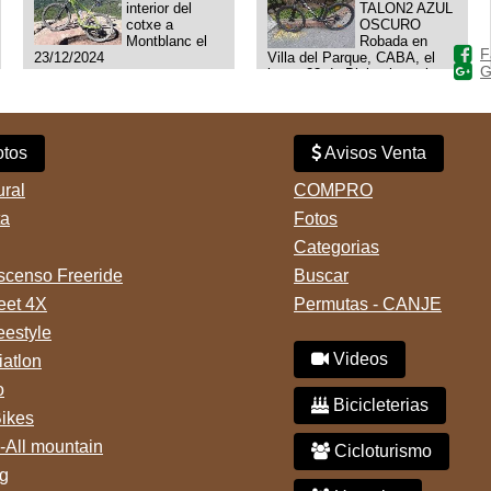
interior del
TALON2 AZUL
cotxe a
OSCURO
Montblanc el
Robada en
F
23/12/2024
Villa del Parque, CABA, el
G
lunes 23 de Diciembre a las
11:38 am, hay video del
ladrÃ³n. Denuncia policial
realizada.
tos
Avisos Venta
ural
COMPRO
ta
Fotos
Categorias
censo Freeride
Buscar
reet 4X
Permutas - CANJE
eestyle
Videos
iatlon
o
Bicicleterias
Bikes
-All mountain
Cicloturismo
g