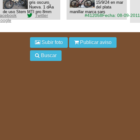
gris oscuro.
15/9/24 en mar
Nueva. 1 dÃ­a
del plata
de uso Stem MTI pro 8mm
manillar marca sars
acebook
Twitter
#412058
Fecha: 08-09-2011
oogle
Subir foto
Publicar aviso
Buscar