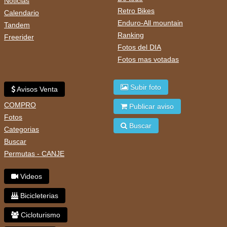
Noticias
Retro Bikes
Calendario
Enduro-All mountain
Tandem
Ranking
Freerider
Fotos del DIA
Fotos mas votadas
Subir foto
Avisos Venta
COMPRO
Publicar aviso
Fotos
Buscar
Categorias
Buscar
Permutas - CANJE
Videos
Bicicleterias
Cicloturismo