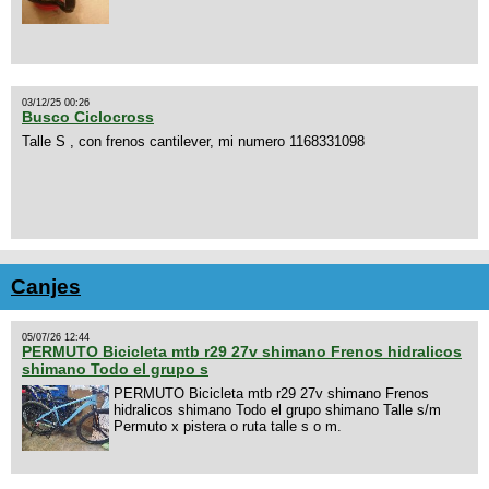
03/12/25 00:26
Busco Ciclocross
Talle S , con frenos cantilever, mi numero 1168331098
Canjes
05/07/26 12:44
PERMUTO Bicicleta mtb r29 27v shimano Frenos hidralicos
shimano Todo el grupo s
PERMUTO Bicicleta mtb r29 27v shimano Frenos
hidralicos shimano Todo el grupo shimano Talle s/m
Permuto x pistera o ruta talle s o m.