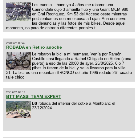
Les cuento... hace ya 4 años me robaron una
Cannondale cujo 3 amarilla fluo y una Giant MCM 980
en Gral Rodriguez. Km 53 del Acceso oeste mientras
pedaleabamos con mi esposa a Lujan. Aun conservo
las denuncias y las fotos de mis bikes. Desde aquel
momento, no paro de entrar a diferentes portales t
26/08/25 00:42
ROBADA en Retiro anoche
Le robaron la bici a mi hermano. Venía por Ramón
Castillo casi llegando a Rafael Obligado en Retiro (zona
puerto) a eso de las 20:00 de ayer, 25/8/2025, 6 o 7
pibes lo tiraron de la bici y se la llevaron para la villa
31. La bici es una mountain BRONCO del año 1996 rodado 26', cuadro
talle chico
26/12/24 08:13
BTT MASSI TEAM EXPERT
Btt robada del interior del cotxe a Montblanc el
23/12/2024