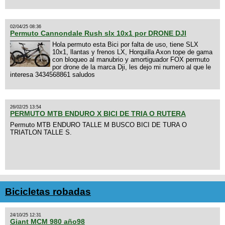
02/04/25 08:36
Permuto Cannondale Rush slx 10x1 por DRONE DJI
Hola permuto esta Bici por falta de uso, tiene SLX
10x1, llantas y frenos LX, Horquilla Axon tope de gama
con bloqueo al manubrio y amortiguador FOX permuto
por drone de la marca Dji, les dejo mi numero al que le
interesa 3434568861 saludos
26/02/25 13:54
PERMUTO MTB ENDURO X BICI DE TRIA O RUTERA
Permuto MTB ENDURO TALLE M BUSCO BICI DE TURA O
TRIATLON TALLE S.
Bicicletas robadas
24/10/25 12:31
Giant MCM 980 año98