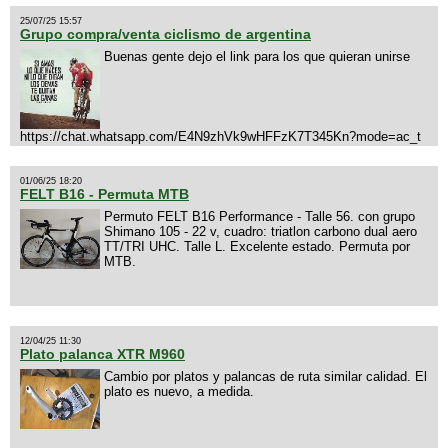
25/07/25 15:57
Grupo compra/venta ciclismo de argentina
Buenas gente dejo el link para los que quieran unirse
https://chat.whatsapp.com/E4N9zhVk9wHFFzK7T345Kn?mode=ac_t
01/06/25 18:20
FELT B16 - Permuta MTB
Permuto FELT B16 Performance - Talle 56. con grupo
Shimano 105 - 22 v, cuadro: triatlon carbono dual aero
TT/TRI UHC. Talle L. Excelente estado. Permuta por
MTB.
12/04/25 11:30
Plato palanca XTR M960
Cambio por platos y palancas de ruta similar calidad. El
plato es nuevo, a medida.