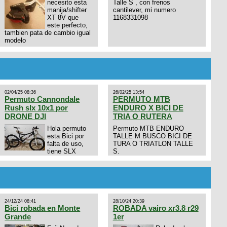
necesito esta
Talle S , con frenos
manija/shifter
cantilever, mi numero
XT 8V que
1168331098
este perfecto,
tambien pata de cambio igual
modelo
02/04/25 08:36
26/02/25 13:54
Permuto Cannondale
PERMUTO MTB
Rush slx 10x1 por
ENDURO X BICI DE
DRONE DJI
TRIA O RUTERA
Hola permuto
Permuto MTB ENDURO
esta Bici por
TALLE M BUSCO BICI DE
falta de uso,
TURA O TRIATLON TALLE
tiene SLX
S.
10x1, llantas y frenos LX,
Horquilla Axon tope de gama
con bloqueo al manubrio y
amortiguador FOX permuto
por drone de la marca Dji, les
dejo mi numero al que le
24/12/24 08:41
28/10/24 20:39
interesa 3434568861 saludos
Bici robada en Monte
ROBADA vairo xr3.8 r29
Grande
1er