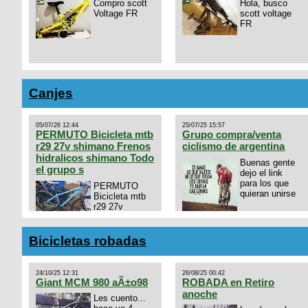
Compro scott
Hola, busco
Voltage FR
scott voltage
FR
Canjes
05/07/26 12:44
25/07/25 15:57
PERMUTO Bicicleta mtb
Grupo compra/venta
r29 27v shimano Frenos
ciclismo de argentina
hidralicos shimano Todo
Buenas gente
el grupo s
dejo el link
para los que
PERMUTO
quieran unirse
Bicicleta mtb
r29 27v
shimano
https://chat.whatsapp.com/
Frenos hidralicos shimano
mode=ac_t
Todo el grupo shimano Talle
Bicicletas robadas
s/m Permuto x pistera o ruta
talle s o m.
24/10/25 12:31
26/08/25 00:42
Giant MCM 980 aÃ±o98
ROBADA en Retiro
anoche
Les cuento...