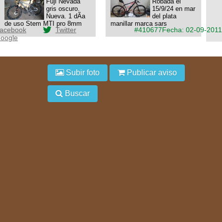
Fuji Nevada
Robada el
gris oscuro.
15/9/24 en mar
Nueva. 1 dÃ­a
del plata
de uso Stem MTI pro 8mm
manillar marca sars
acebook
Twitter
#410677
Fecha: 02-09-2011
oogle
Subir foto
Publicar aviso
Buscar