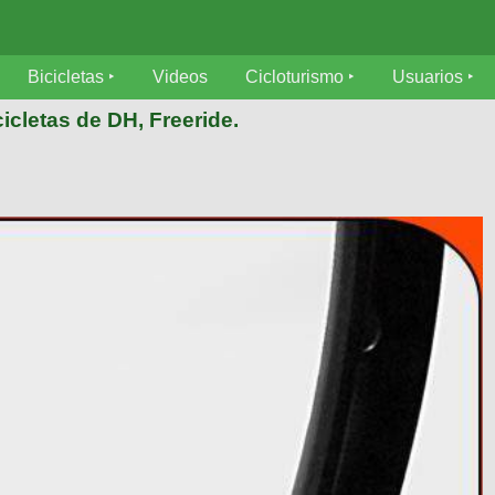
Bicicletas
Videos
Cicloturismo
Usuarios
icletas de DH, Freeride.