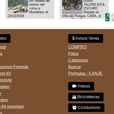
Btt robada del
GIANT
interior del
TALON2 AZUL
cotxe a
OSCURO
Montblanc el
Robada en
F
23/12/2024
Villa del Parque, CABA, el
G
lunes 23 de Diciembre a las
11:38 am, hay video del
ladrÃ³n. Denuncia policial
realizada.
tos
Avisos Venta
ural
COMPRO
ta
Fotos
Categorias
censo Freeride
Buscar
reet 4X
Permutas - CANJE
eestyle
Videos
iatlon
o
Bicicleterias
Bikes
-All mountain
Cicloturismo
g