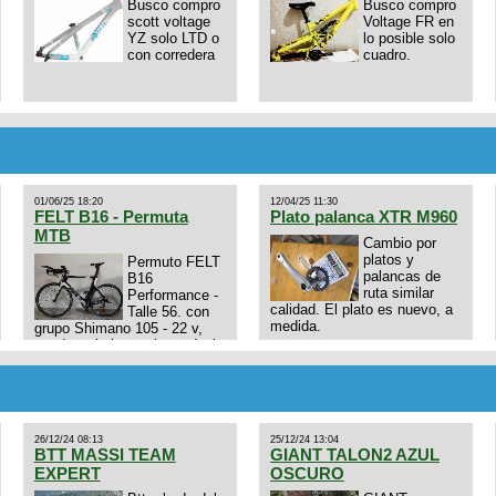
Busco compro
Busco compro
scott voltage
Voltage FR en
YZ solo LTD o
lo posible solo
con corredera
cuadro.
01/06/25 18:20
12/04/25 11:30
FELT B16 - Permuta
Plato palanca XTR M960
MTB
Cambio por
platos y
Permuto FELT
palancas de
B16
ruta similar
Performance -
calidad. El plato es nuevo, a
Talle 56. con
medida.
grupo Shimano 105 - 22 v,
cuadro: triatlon carbono dual
E4N9zhVk9wHFFzK7T345Kn?
aero TT/TRI UHC. Talle L.
Excelente estado. Permuta
por MTB.
26/12/24 08:13
25/12/24 13:04
BTT MASSI TEAM
GIANT TALON2 AZUL
EXPERT
OSCURO