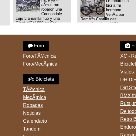
hace ya 4
Le robaron la
aÃ±os me
bici a mi
robaron una
hermano.
Cannondale
VenÃ­a por
cujo 3 amarilla fluo y una
RamÃ³n Castillo casi
Giant MCM 980 en Gral
llegando a Rafael Obligado en
Rodriguez. Km 53 del Acceso
Retiro (zona puerto) a eso de
oeste mientras
las 20:00 de ayer, 25/8/2025,
pedaleabamos con mi esposa
6 o 7 pibes lo tiraron de la
a Lujan. Aun conservo las
bici y se la llevaron para la
Foro
Fo
denuncias y las fotos de mis
villa 31. La bici es una
bikes. Desde aquel momento,
mountain BRONCO del aÃ±o
no paro de entrar a diferentes
1996 rodado 26', cuadro talle
Foro/TÃ©cnica
XC - R
portales t
chico
Foro/MecÃ¡nica
Bicicle
Viajes
Bicicleta
DH Des
Dirt St
TÃ©cnica
BMX fr
MecÃ¡nica
Ruta, tr
Robadas
De tod
Noticias
Retro 
Calendario
Enduro
Tandem
Rankin