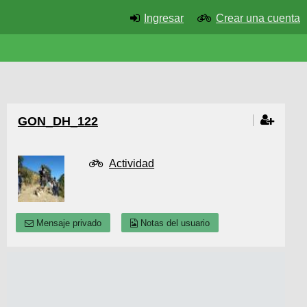
Ingresar
Crear una cuenta
GON_DH_122
Actividad
Mensaje privado
Notas del usuario