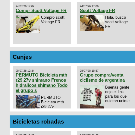
24/07/26 17:07
24/07/26 17:06
Compr Scott Voltage FR
Scott Voltage FR
Compro scott
Hola, busco
Voltage FR
scott voltage
FR
Canjes
05/07/26 12:44
25/07/25 15:57
PERMUTO Bicicleta mtb
Grupo compra/venta
r29 27v shimano Frenos
ciclismo de argentina
hidralicos shimano Todo
Buenas gente
el grupo s
dejo el link
para los que
PERMUTO
quieran unirse
Bicicleta mtb
r29 27v
shimano
https://chat.whatsapp.com/
Frenos hidralicos shimano
mode=ac_t
Todo el grupo shimano Talle
Bicicletas robadas
s/m Permuto x pistera o ruta
talle s o m.