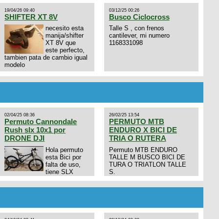
19/04/26 09:40
03/12/25 00:26
SHIFTER XT 8V
Busco Ciclocross
necesito esta
Talle S , con frenos
manija/shifter
cantilever, mi numero
XT 8V que
1168331098
este perfecto,
tambien pata de cambio igual
modelo
02/04/25 08:36
26/02/25 13:54
Permuto Cannondale
PERMUTO MTB
Rush slx 10x1 por
ENDURO X BICI DE
DRONE DJI
TRIA O RUTERA
Hola permuto
Permuto MTB ENDURO
esta Bici por
TALLE M BUSCO BICI DE
falta de uso,
TURA O TRIATLON TALLE
tiene SLX
S.
10x1, llantas y frenos LX,
Horquilla Axon tope de gama
con bloqueo al manubrio y
amortiguador FOX permuto
por drone de la marca Dji, les
dejo mi numero al que le