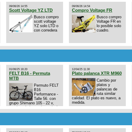
09/06/26 14:55
09/06/26 14:54
Scott Voltage YZ LTD
Compro Voltage FR
Busco compro
Busco compro
scott voltage
Voltage FR en
YZ solo LTD o
lo posible solo
con corredera
cuadro.
01/06/25 18:20
12/04/25 11:30
FELT B16 - Permuta
Plato palanca XTR M960
MTB
Cambio por
platos y
Permuto FELT
palancas de
B16
ruta similar
Performance -
calidad. El plato es nuevo, a
Talle 56. con
medida.
grupo Shimano 105 - 22 v,
cuadro: triatlon carbono dual
E4N9zhVk9wHFFzK7T345Kn?
aero TT/TRI UHC. Talle L.
Excelente estado. Permuta
por MTB.