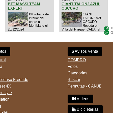
26/12/24 08:13
25/12/24 13:04
BTT MASSI TEAM
GIANT TALON2 AZUL
EXPERT
OSCURO
Btt robada del
GIANT
interior del
TALON2 AZUL
cotxe a
OSCURO
Montblanc el
Robada en
F
23/12/2024
Villa del Parque, CABA, el
G
lunes 23 de Diciembre a las
11:38 am, hay video del
ladrÃ³n. Denuncia policial
realizada.
tos
Avisos Venta
ural
COMPRO
ta
Fotos
Categorias
censo Freeride
Buscar
reet 4X
Permutas - CANJE
eestyle
Videos
iatlon
o
Bicicleterias
Bikes