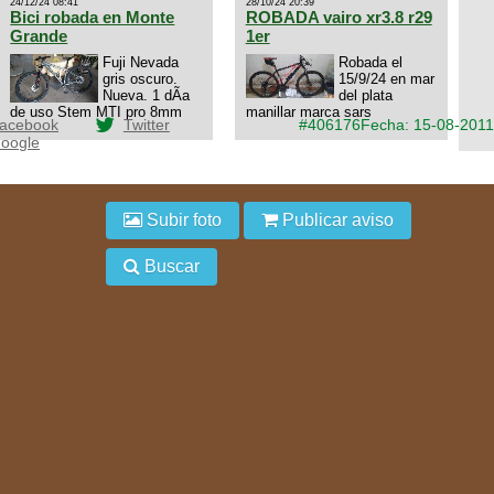
24/12/24 08:41
28/10/24 20:39
interesa 3434568861 saludos
Bici robada en Monte
ROBADA vairo xr3.8 r29
Grande
1er
Fuji Nevada
Robada el
gris oscuro.
15/9/24 en mar
Nueva. 1 dÃ­a
del plata
de uso Stem MTI pro 8mm
manillar marca sars
acebook
Twitter
#406176
Fecha: 15-08-2011
oogle
Subir foto
Publicar aviso
Buscar