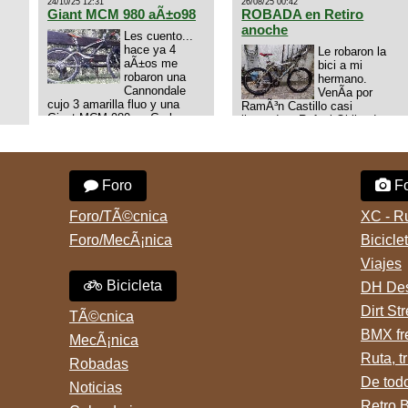
24/10/25 12:31
26/08/25 00:42
Giant MCM 980 aÃ±o98
ROBADA en Retiro
anoche
Les cuento...
hace ya 4
Le robaron la
aÃ±os me
bici a mi
robaron una
hermano.
Cannondale
VenÃ­a por
cujo 3 amarilla fluo y una
RamÃ³n Castillo casi
Giant MCM 980 en Gral
llegando a Rafael Obligado en
Rodriguez. Km 53 del Acceso
Retiro (zona puerto) a eso de
oeste mientras
las 20:00 de ayer, 25/8/2025,
pedaleabamos con mi esposa
6 o 7 pibes lo tiraron de la
a Lujan. Aun conservo las
bici y se la llevaron para la
Foro
Fo
denuncias y las fotos de mis
villa 31. La bici es una
bikes. Desde aquel momento,
mountain BRONCO del aÃ±o
no paro de entrar a diferentes
1996 rodado 26', cuadro talle
Foro/TÃ©cnica
XC - R
portales t
chico
Foro/MecÃ¡nica
Bicicle
Viajes
Bicicleta
DH Des
Dirt St
TÃ©cnica
BMX fr
MecÃ¡nica
Ruta, tr
Robadas
De tod
Noticias
Retro 