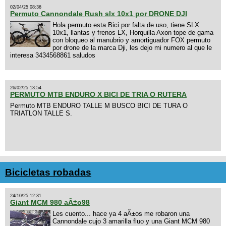
02/04/25 08:36
Permuto Cannondale Rush slx 10x1 por DRONE DJI
Hola permuto esta Bici por falta de uso, tiene SLX
10x1, llantas y frenos LX, Horquilla Axon tope de gama
con bloqueo al manubrio y amortiguador FOX permuto
por drone de la marca Dji, les dejo mi numero al que le
interesa 3434568861 saludos
26/02/25 13:54
PERMUTO MTB ENDURO X BICI DE TRIA O RUTERA
Permuto MTB ENDURO TALLE M BUSCO BICI DE TURA O
TRIATLON TALLE S.
Bicicletas robadas
24/10/25 12:31
Giant MCM 980 aÃ±o98
Les cuento... hace ya 4 aÃ±os me robaron una
Cannondale cujo 3 amarilla fluo y una Giant MCM 980