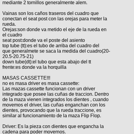
mediante 2 tornillos generalmente alem.
Vainas son los caños traseros del cuadro que
conectan el seat post con las orejas para meter la
rueda.
Orejas:son donde va metido el eje de la rueda en
el cuadro
seat post:donde va el poste del asiento
top tube (tt):es el tubo de arriba del cuadro del
que generalmete se saca la medida del cuadro(20-
20.5-20.75-21)
down tube(dt):el tubo que esta abajo del tt
frente:es donde va la horquilla
MASAS CASSETTE!!!
no es masa driver es masa cassette:
Las mazas cassette funcionan con un driver
integrado que posee las cuñas de traccion. Dentro
de la maza vienen integrados los dientes , cuando
movemos el driver, las cuñas enganchan con los
dientes, provocando que la rueda traccione, es
similar al funcionamiento de la maza Flip Flop.
Driver: Es la pieza con dientes que engancha la
cadena para poder movernos.