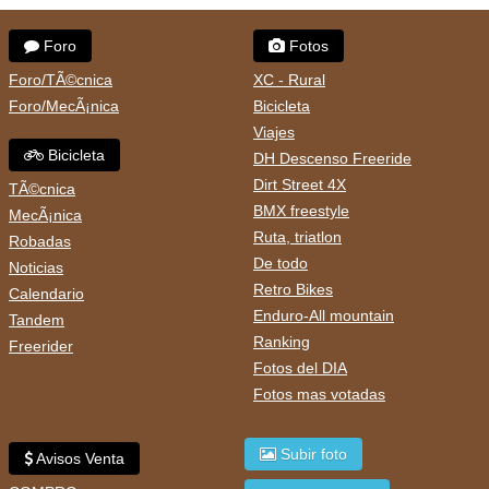
Foro
Fotos
Foro/TÃ©cnica
XC - Rural
Foro/MecÃ¡nica
Bicicleta
Viajes
Bicicleta
DH Descenso Freeride
Dirt Street 4X
TÃ©cnica
BMX freestyle
MecÃ¡nica
Ruta, triatlon
Robadas
De todo
Noticias
Retro Bikes
Calendario
Enduro-All mountain
Tandem
Ranking
Freerider
Fotos del DIA
Fotos mas votadas
Subir foto
Avisos Venta