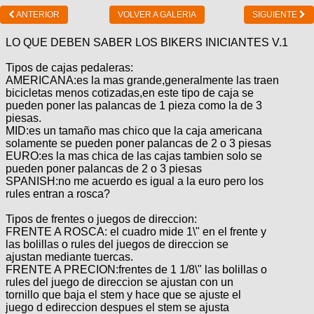
ANTERIOR
VOLVER A GALERIA
SIGUIENTE
LO QUE DEBEN SABER LOS BIKERS INICIANTES V.1
Tipos de cajas pedaleras:
AMERICANA:es la mas grande,generalmente las traen
bicicletas menos cotizadas,en este tipo de caja se
pueden poner las palancas de 1 pieza como la de 3
piesas.
MID:es un tamaño mas chico que la caja americana
solamente se pueden poner palancas de 2 o 3 piesas
EURO:es la mas chica de las cajas tambien solo se
pueden poner palancas de 2 o 3 piesas
SPANISH:no me acuerdo es igual a la euro pero los
rules entran a rosca?
Tipos de frentes o juegos de direccion:
FRENTE A ROSCA: el cuadro mide 1\" en el frente y
las bolillas o rules del juegos de direccion se
ajustan mediante tuercas.
FRENTE A PRECION:frentes de 1 1/8\" las bolillas o
rules del juego de direccion se ajustan con un
tornillo que baja el stem y hace que se ajuste el
juego d edireccion despues el stem se ajusta