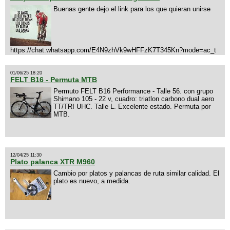
Buenas gente dejo el link para los que quieran unirse
https://chat.whatsapp.com/E4N9zhVk9wHFFzK7T345Kn?mode=ac_t
01/06/25 18:20
FELT B16 - Permuta MTB
Permuto FELT B16 Performance - Talle 56. con grupo
Shimano 105 - 22 v, cuadro: triatlon carbono dual aero
TT/TRI UHC. Talle L. Excelente estado. Permuta por
MTB.
12/04/25 11:30
Plato palanca XTR M960
Cambio por platos y palancas de ruta similar calidad. El
plato es nuevo, a medida.