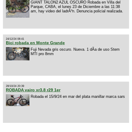
GIANT TALON2 AZUL OSCURO Robada en Villa del
Parque, CABA, el lunes 23 de Diciembre a las 11:38
am, hay video del ladrÃ³n. Denuncia policial realizada.
24/12/24 08:41
Bici robada en Monte Grande
Fuji Nevada gris oscuro. Nueva. 1 dÃ­a de uso Stem
MTI pro 8mm
28/10/24 20:39
ROBADA vairo xr3.8 r29 1er
Robada el 15/9/24 en mar del plata manillar marca sars