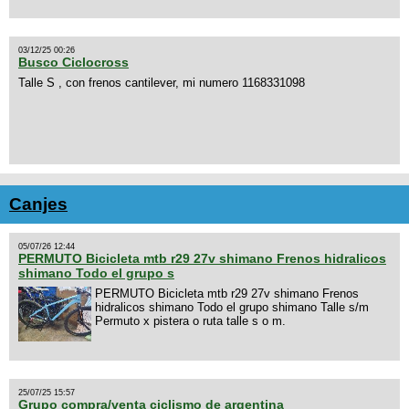
03/12/25 00:26
Busco Ciclocross
Talle S , con frenos cantilever, mi numero 1168331098
Canjes
05/07/26 12:44
PERMUTO Bicicleta mtb r29 27v shimano Frenos hidralicos
shimano Todo el grupo s
PERMUTO Bicicleta mtb r29 27v shimano Frenos
hidralicos shimano Todo el grupo shimano Talle s/m
Permuto x pistera o ruta talle s o m.
25/07/25 15:57
Grupo compra/venta ciclismo de argentina