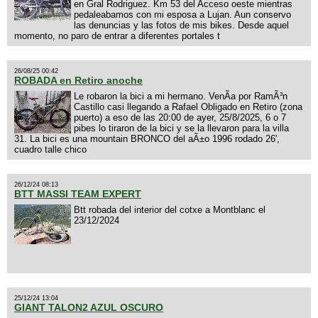
en Gral Rodriguez. Km 53 del Acceso oeste mientras
pedaleabamos con mi esposa a Lujan. Aun conservo
las denuncias y las fotos de mis bikes. Desde aquel
momento, no paro de entrar a diferentes portales t
26/08/25 00:42
ROBADA en Retiro anoche
Le robaron la bici a mi hermano. VenÃ­a por RamÃ³n
Castillo casi llegando a Rafael Obligado en Retiro (zona
puerto) a eso de las 20:00 de ayer, 25/8/2025, 6 o 7
pibes lo tiraron de la bici y se la llevaron para la villa
31. La bici es una mountain BRONCO del aÃ±o 1996 rodado 26',
cuadro talle chico
26/12/24 08:13
BTT MASSI TEAM EXPERT
Btt robada del interior del cotxe a Montblanc el
23/12/2024
25/12/24 13:04
GIANT TALON2 AZUL OSCURO