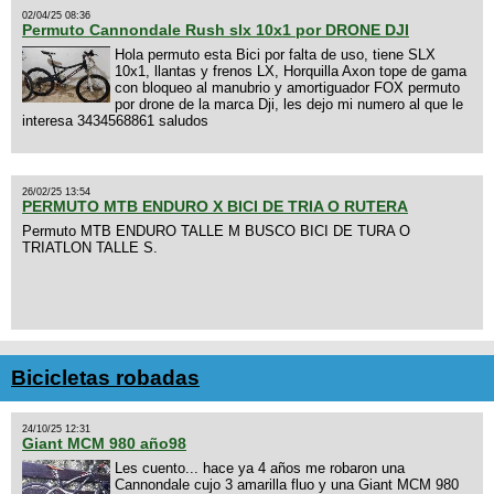
02/04/25 08:36
Permuto Cannondale Rush slx 10x1 por DRONE DJI
Hola permuto esta Bici por falta de uso, tiene SLX
10x1, llantas y frenos LX, Horquilla Axon tope de gama
con bloqueo al manubrio y amortiguador FOX permuto
por drone de la marca Dji, les dejo mi numero al que le
interesa 3434568861 saludos
26/02/25 13:54
PERMUTO MTB ENDURO X BICI DE TRIA O RUTERA
Permuto MTB ENDURO TALLE M BUSCO BICI DE TURA O
TRIATLON TALLE S.
Bicicletas robadas
24/10/25 12:31
Giant MCM 980 año98
Les cuento... hace ya 4 años me robaron una
Cannondale cujo 3 amarilla fluo y una Giant MCM 980