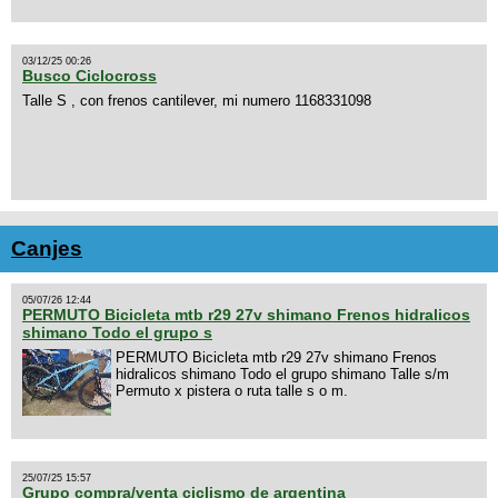
03/12/25 00:26
Busco Ciclocross
Talle S , con frenos cantilever, mi numero 1168331098
Canjes
05/07/26 12:44
PERMUTO Bicicleta mtb r29 27v shimano Frenos hidralicos
shimano Todo el grupo s
PERMUTO Bicicleta mtb r29 27v shimano Frenos
hidralicos shimano Todo el grupo shimano Talle s/m
Permuto x pistera o ruta talle s o m.
25/07/25 15:57
Grupo compra/venta ciclismo de argentina