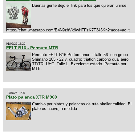
Buenas gente dejo el link para los que quieran unirse
https://chat.whatsapp.com/E4N9zhVk9wHFFzK7T345Kn?mode=ac_t
01/06/25 18:20
FELT B16 - Permuta MTB
Permuto FELT B16 Performance - Talle 56. con grupo
Shimano 105 - 22 v, cuadro: triatlon carbono dual aero
TT/TRI UHC. Talle L. Excelente estado. Permuta por
MTB.
12/04/25 11:30
Plato palanca XTR M960
Cambio por platos y palancas de ruta similar calidad. El
plato es nuevo, a medida.