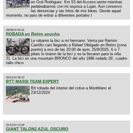
en Gral Rodriguez. Km 53 del Acceso oeste mientras
pedaleabamos con mi esposa a Lujan. Aun conservo
las denuncias y las fotos de mis bikes. Desde aquel
momento, no paro de entrar a diferentes portales t
26/08/25 00:42
ROBADA en Retiro anoche
Le robaron la bici a mi hermano. Venía por Ramón
Castillo casi llegando a Rafael Obligado en Retiro (zona
puerto) a eso de las 20:00 de ayer, 25/8/2025, 6 o 7
pibes lo tiraron de la bici y se la llevaron para la villa
31. La bici es una mountain BRONCO del año 1996 rodado 26', cuadro
talle chico
26/12/24 08:13
BTT MASSI TEAM EXPERT
Btt robada del interior del cotxe a Montblanc el
23/12/2024
25/12/24 13:04
GIANT TALON2 AZUL OSCURO