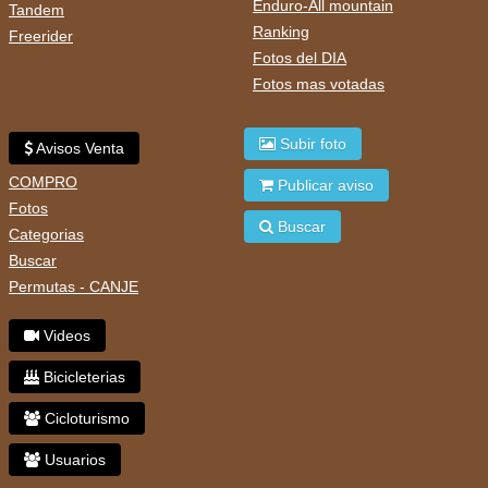
Enduro-All mountain
Tandem
Ranking
Freerider
Fotos del DIA
Fotos mas votadas
Subir foto
Avisos Venta
COMPRO
Publicar aviso
Fotos
Buscar
Categorias
Buscar
Permutas - CANJE
Videos
Bicicleterias
Cicloturismo
Usuarios